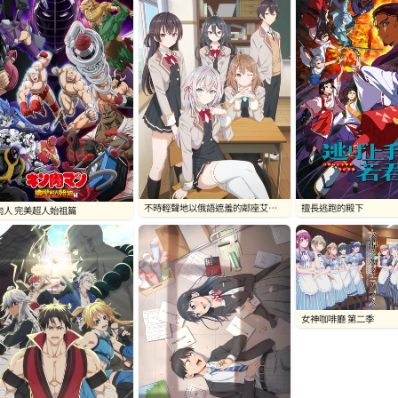
不時輕聲地以俄語遮羞的鄰座艾莉
擅長逃跑的殿下
肉人 完美超人始祖篇
同學
女神咖啡廳 第二季