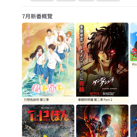
7月
新番概覽
Ri
只想告訴你 第三季
拳願阿修羅 第二季 Part 2