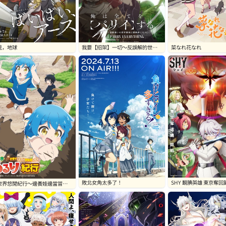
見，地球
我要【招架】一切～反誤解的世界
菜なれ花なれ
最強想成為冒險家～
敗北女角太多了！
SHY 靦腆英雄 東京奪回
世界悠閒紀行～邊養娃邊當冒險
～