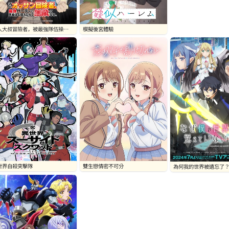
模擬後宮體驗
人大叔冒險者，被最強隊伍操到
成無敵
世界自殺突擊隊
雙生戀情密不可分
為何我的世界被遺忘了