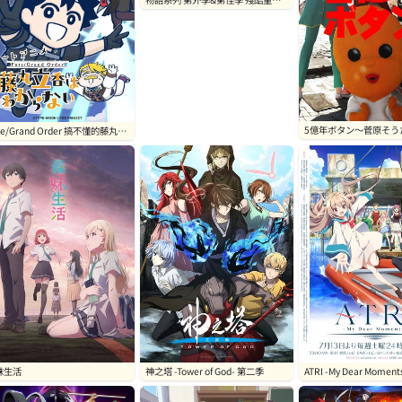
國色天香姬
5億年ボタン〜菅原そう
te/Grand Order 搞不懂的藤丸立
トショート〜
 第二季
神之塔 -Tower of God- 第二季
ATRI -My Dear Moment
妹生活