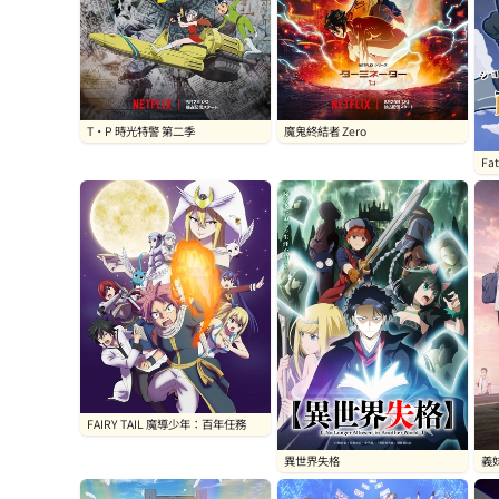
T·P 時光特警 第二季
魔鬼終結者 Zero
Fa
香
FAIRY TAIL 魔導少年：百年任務
異世界失格
義