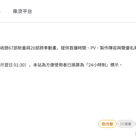
料
串流平台
，收錄67部新番與20部跨季動畫，提供首播時間、PV、製作陣容與聲優名
 表示翌日 01:30），本站為方便使用者已換算為「24小時制」標示。
完整
清單