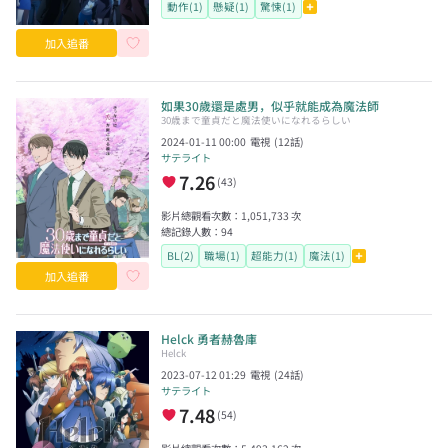
動作(1)
懸疑(1)
驚悚(1)
加入追番
如果30歲還是處男，似乎就能成為魔法師
30歳まで童貞だと魔法使いになれるらしい
2024-01-11 00:00
電視
(
12
話)
サテライト
7.26
(
43
)
影片總觀看次數：
1,051,733
次
總記錄人數：
94
BL(2)
職場(1)
超能力(1)
魔法(1)
加入追番
Helck 勇者赫魯庫
Helck
2023-07-12 01:29
電視
(
24
話)
サテライト
7.48
(
54
)