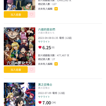
影片總觀看次數：
5,493,162
次
總記錄人數：
127
尚未有人編輯
加入追番
六道的惡女們
六道の悪女たち
2023-04-08 01:35
電視
(
12
話)
サテライト
6.25
(
8
)
影片總觀看次數：
477,407
次
總記錄人數：
27
尚未有人編輯
加入追番
黑之召喚士
黒の召喚士
2022-07-09
電視
(
12
話)
サテライト
7.00
(
34
)