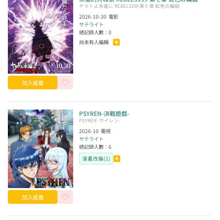
ヤマトよ永遠に REBEL3199 第七章 虹色の輪廻
2026-10-30
電影
サテライト
總記錄人數：
0
尚未有人編輯
加入追番
PSYREN-決戰遊戲-
PSYREN -サイレン-
2026-10
電視
サテライト
總記錄人數：
6
漫畫改編(1)
加入追番