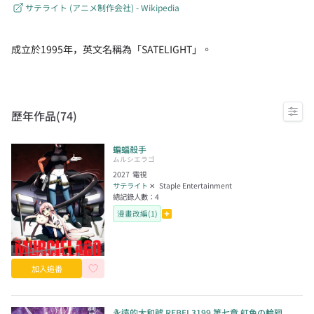
サテライト (アニメ制作会社) - Wikipedia
成立於1995年，英文名稱為「SATELIGHT」。
歷年作品(
74
)
蝙蝠殺手
ムルシエラゴ
2027
電視
サテライト
✕
Staple Entertainment
總記錄人數：
4
漫畫改編(1)
加入追番
永遠的大和號 REBEL3199 第七章 虹色の輪廻