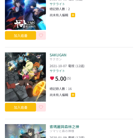
サテライト
總記錄人數：
2
尚未有人編輯
加入追番
SAKUGAN
サクガン
2021-10-07
電視
(
12
話)
サテライト
5.00
(
5
)
總記錄人數：
16
尚未有人編輯
加入追番
索瑪麗與森林之神
ソマリと森の神様
2020-01-09
電視
(
12
話)