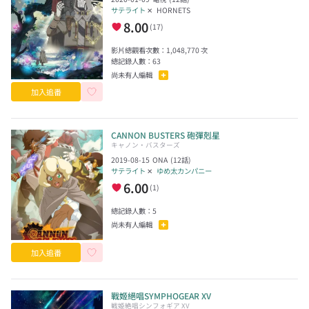
サテライト
✕
HORNETS
8.00
(
17
)
影片總觀看次數：
1,048,770
次
總記錄人數：
63
尚未有人編輯
加入追番
CANNON BUSTERS 砲彈剋星
キャノン・バスターズ
2019-08-15
ONA
(
12
話)
サテライト
✕
ゆめ太カンパニー
6.00
(
1
)
總記錄人數：
5
尚未有人編輯
加入追番
戰姬絕唱SYMPHOGEAR XV
戦姫絶唱シンフォギア XV