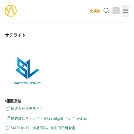
YourAnimes 你的動畫
免廣告
Op
サテライト
相關連結
株式会社サテライト
株式会社サテライト (@satelight_inc) / Twitter
SATELIGHT - 維基百科，自由的百科全書