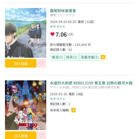
霧尾粉絲後援會
霧尾ファンクラブ
2026-04-03 00:26
電視
(
12
話)
サテライト
7.06
(
18
)
影片總觀看次數：
143,404
次
總記錄人數：
61
催淚(1)
搞笑(1)
漫畫改編(1)
加入追番
永遠的大和號 REBEL3199 第五章 白熱の銀河大戦
ヤマトよ永遠に REBEL3199 第五章 白熱の銀河大戦
2026-02-20
電影
(
4
話)
サテライト
總記錄人數：
1
尚未有人編輯
加入追番