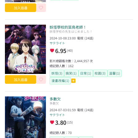
加入追番
妖怪學校的菜鳥老師！
妖怪学校の先生はじめました！
2024-10-08 23:00
電視
(
24
話)
サテライト
6.95
(
40
)
影片總觀看次數：
2,444,957
次
總記錄人數：
162
妖怪(3)
搞笑(1)
日常(1)
校園(3)
溫馨(1)
加入追番
漫畫改編(1)
多數欠
多数欠
2024-07-03 01:59
電視
(
24
話)
サテライト
3.80
(
15
)
總記錄人數：
70