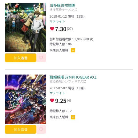
博多豚骨拉麵團
博多豚骨ラーメンズ
2018-01-12
電視
(
12
話)
サテライト
7.30
(
27
)
影片總觀看次數：
1,902,808
次
總記錄人數：
86
尚未有人編輯
加入追番
戰姬絕唱SYMPHOGEAR AXZ
戦姫絶唱シンフォギアAXZ
2017-07-02
電視
(
13
話)
サテライト
9.25
(
4
)
總記錄人數：
12
尚未有人編輯
加入追番