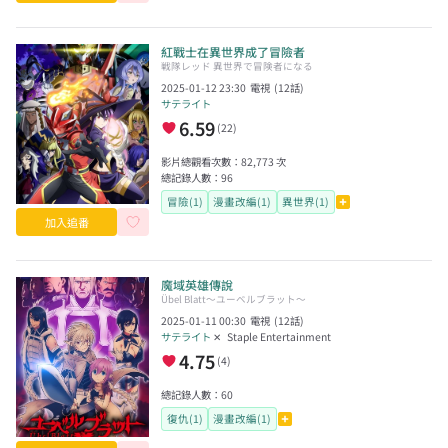
紅戰士在異世界成了冒險者
戦隊レッド 異世界で冒険者になる
2025-01-12 23:30
電視
(
12
話)
サテライト
6.59
(
22
)
影片總觀看次數：
82,773
次
總記錄人數：
96
冒險(1)
漫畫改編(1)
異世界(1)
加入追番
魔域英雄傳說
Übel Blatt〜ユーベルブラット〜
2025-01-11 00:30
電視
(
12
話)
サテライト
✕
Staple Entertainment
4.75
(
4
)
總記錄人數：
60
復仇(1)
漫畫改編(1)