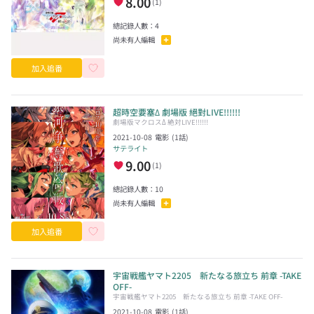
8.00
(
1
)
總記錄人數：
4
尚未有人編輯
加入追番
超時空要塞Δ 劇場版 絕對LIVE!!!!!!
劇場版マクロスΔ 絶対LIVE!!!!!!
2021-10-08
電影
(
1
話)
サテライト
9.00
(
1
)
總記錄人數：
10
尚未有人編輯
加入追番
宇宙戦艦ヤマト2205 新たなる旅立ち 前章 -TAKE
OFF-
宇宙戦艦ヤマト2205 新たなる旅立ち 前章 -TAKE OFF-
2021-10-08
電影
(
1
話)