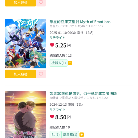
加入追番
想星的亞庫艾里翁 Myth of Emotions
想星のアクエリオン Myth of Emotions
2025-01-10 00:30
電視
(
12
話)
サテライト
5.25
(
4
)
總記錄人數：
13
機器人(1)
加入追番
如果30歲還是處男，似乎就能成為魔法師
30歳まで童貞だと魔法使いになれるらしい
2024-12-13
電影
(
1
話)
サテライト
8.50
(
2
)
總記錄人數：
9
BL(1)
總集篇(1)