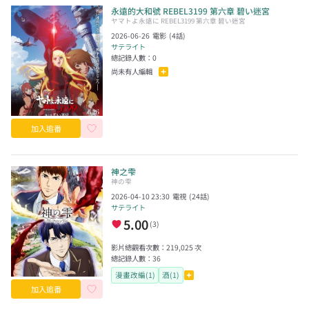
永遠的大和號 REBEL3199 第六章 碧い迷宮
ヤマトよ永遠に REBEL3199 第六章 碧い迷宮
2026-06-26
電影
(
4
話)
サテライト
總記錄人數：
0
尚未有人編輯
加入追番
神之雫
神の雫
2026-04-10 23:30
電視
(
24
話)
サテライト
5.00
(
3
)
影片總觀看次數：
219,025
次
總記錄人數：
36
漫畫改編(1)
酒(1)
加入追番