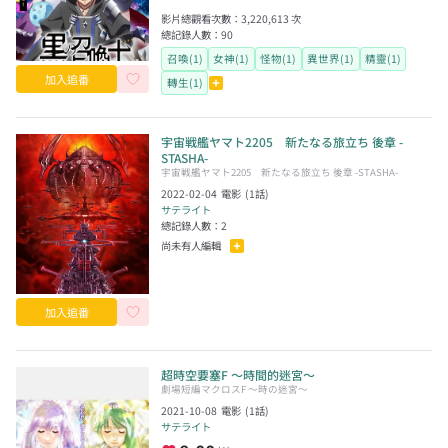
影片總觀看次數：
3,220,613
次
總記錄人數：
90
召喚(1)
女神(1)
怪物(1)
異世界(1)
精靈(1)
加入追番
轉生(1)
宇宙戦艦ヤマト2205 新たなる旅立ち 後章 -
STASHA-
宇宙戦艦ヤマト2205 新たなる旅立ち 後章 -STASHA-
2022-02-04
電影
(
1
話)
サテライト
總記錄人數：
2
尚未有人編輯
加入追番
超時空要塞F 〜時間的迷宮〜
劇場短編マクロスF 〜時の迷宮〜
2021-10-08
電影
(
1
話)
サテライト