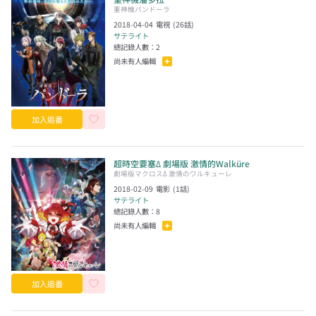
重神機パンドーラ
2018-04-04
電視
(
26
話)
サテライト
總記錄人數：
2
尚未有人編輯
加入追番
超時空要塞Δ 劇場版 激情的Walküre
劇場版マクロスΔ 激情のワルキューレ
2018-02-09
電影
(
1
話)
サテライト
總記錄人數：
8
尚未有人編輯
加入追番