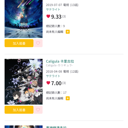
2019-07-07
電視
(
13
話)
サテライト
9.33
(
3
)
總記錄人數：
9
尚未有人編輯
加入追番
Caligula 卡里古拉
Caligula -カリギュラ-
2018-04-08
電視
(
12
話)
サテライト
7.00
(
3
)
總記錄人數：
17
尚未有人編輯
加入追番
重神機潘多拉