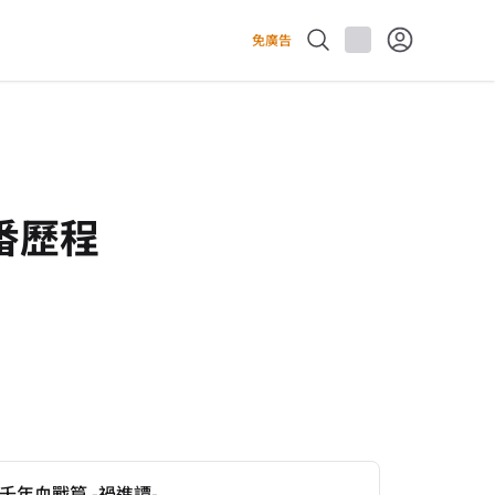
免廣告
番歷程
神 千年血戰篇 -禍進譚-