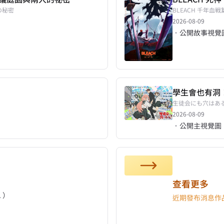
の秘密
BLEACH 千年血戦
2026-08-09
·
公開故事視覺
學生會也有洞
生徒会にも穴はある
2026-08-09
·
公開主視覺圖
查看更多
 ）
近期發布消息作