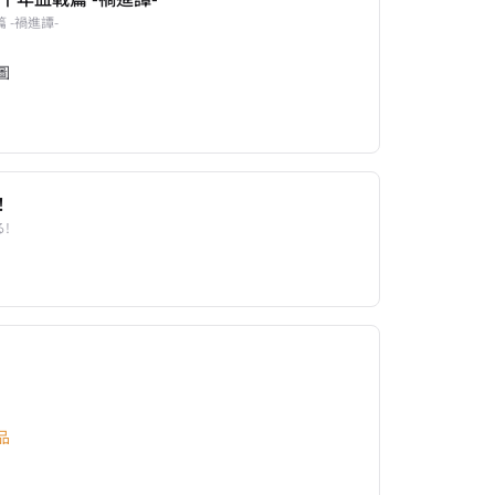
篇 -禍進譚-
圖
！
!
品