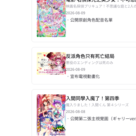
映画名探偵プリキュア！不思議な庭と2人
2026-08-09
·
公開原創角色配音名單
反派角色只有死亡結局
悪役のエンディングは死のみ
2026-08-09
·
宣布電視動畫化
入間同學入魔了！第四季
魔入りました！入間くん 第４シリーズ
2026-08-08
·
公開第二張主視覺圖（ギャリーver.