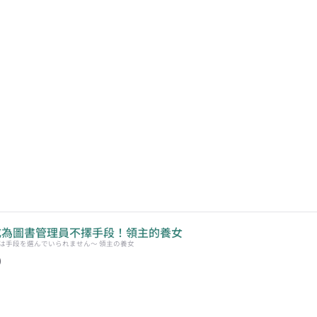
成為圖書管理員不擇手段！領主的養女
は手段を選んでいられません～ 領主の養女
)