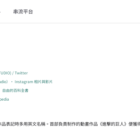
料
串流平台
DIO) / Twitter
tudio）• Instagram 相片與影片
基百科，自由的百科全書
edia
畫作品表記時多用英文名稱。首部負責制作的動畫作品《進擊的巨人》便獲