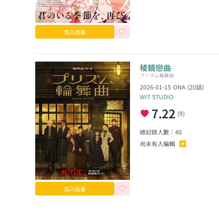
加入追番
稜鏡戀曲
プリズム輪舞曲
2026-01-15
ONA
(
20
話)
WIT STUDIO
7.22
(
9
)
總記錄人數：
40
尚未有人編輯
加入追番