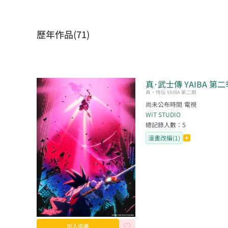
歷年作品(
71
)
真･武士傳 YAIBA 第二
真•侍伝 YAIBA 第二期
尚未公布時間
電視
WIT STUDIO
總記錄人數：
5
漫畫改編(1)
加入追番