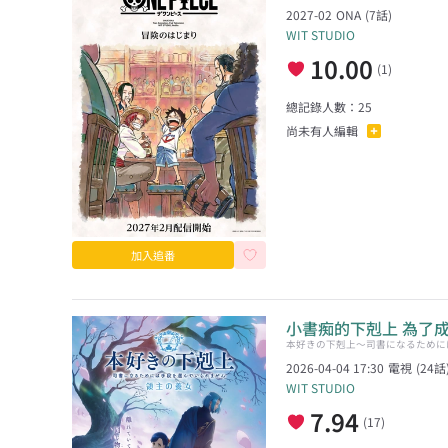
2027-02
ONA
(
7
話)
WIT STUDIO
10.00
(
1
)
總記錄人數：
25
尚未有人編輯
加入追番
小書痴的下剋上 為了
本好きの下剋上～司書になるために
2026-04-04 17:30
電視
(
24
話
WIT STUDIO
7.94
(
17
)