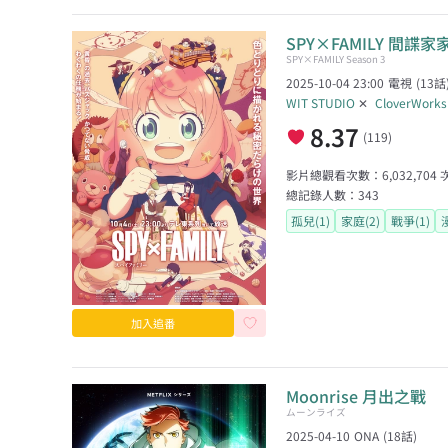
SPY×FAMILY 間諜家家
SPY×FAMILY Season 3
2025-10-04 23:00
電視
(
13
話
WIT STUDIO
✕
CloverWorks
8.37
(
119
)
影片總觀看次數：
6,032,704
總記錄人數：
343
孤兒(1)
家庭(2)
戰爭(1)
加入追番
Moonrise 月出之戰
ムーンライズ
2025-04-10
ONA
(
18
話)