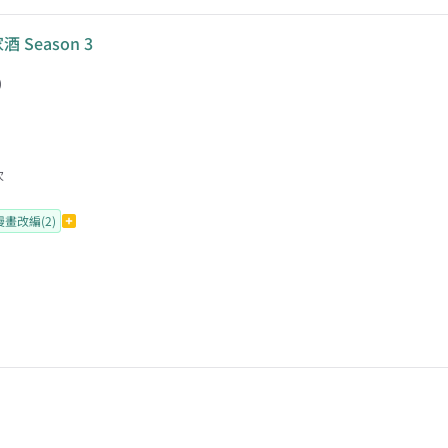
酒 Season 3
)
次
漫畫改編(2)