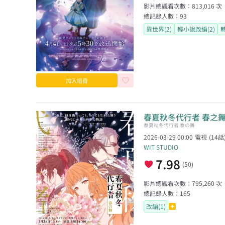
影片總觀看次數：
813,016
次
總記錄人數：
93
異世界(2)
輕小說改編(2)
轉
加入追番
春夏秋冬代行者 春之
春夏秋冬代行者 春の舞
2026-03-29 00:00
電視
(
14
話
WIT STUDIO
7.98
(
50
)
影片總觀看次數：
795,260
次
總記錄人數：
165
改編(1)