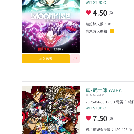
WIT STUDIO
4.50
(
6
)
總記錄人數：
30
尚未有人編輯
加入追番
真･武士傳 YAIBA
真･侍伝 YAIBA
2025-04-05 17:30
電視
(
24
話
WIT STUDIO
7.50
(
8
)
影片總觀看次數：
139,425
次