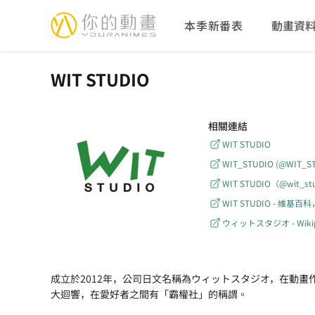
YourAnimes 你的動畫
本季新番表
動畫資
WIT STUDIO
相關連結
WIT STUDIO
WIT_STUDIO (@WIT_STU
WIT STUDIO（@wit_s
WIT STUDIO - 維
ウィットスタジオ - Wikip
成立於2012年，公司日文名稱為ウィットスタジオ，在動
大迴響，在愛好者之間有「霸權社」的稱謂。