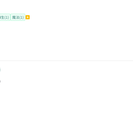
生(1)
魔法(1)
舞
)