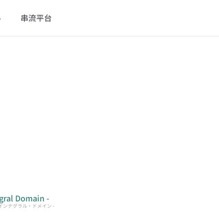
料
串流平台
al Domain -
 インテグラル・ドメイン -