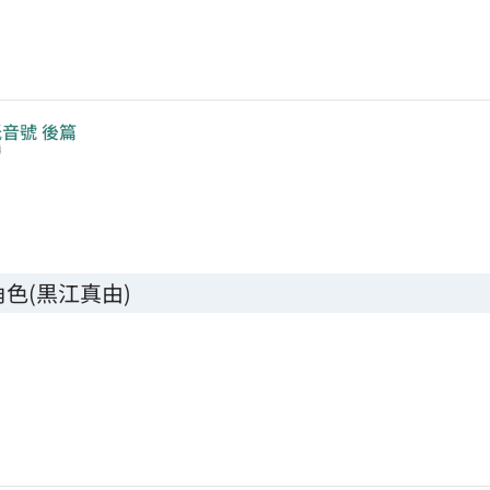
音號 後篇
編
色(黒江真由)