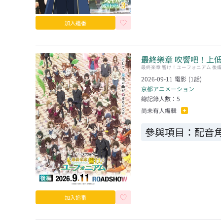
加入追番
最終樂章 吹響吧！上低
最終楽章 響け！ユーフォニアム 後
2026-09-11
電影
(
1
話)
京都アニメーション
總記錄人數：
5
尚未有人編輯
參與項目：
配音角
加入追番