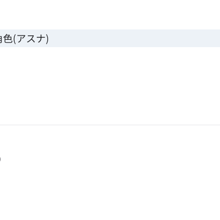
色(アスナ)
)