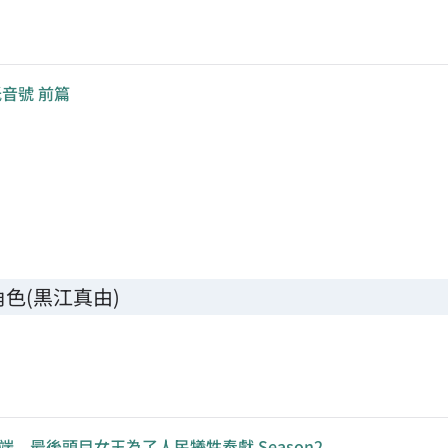
音號 前篇
色(黒江真由)
，最後頭目女王為了人民犧牲奉獻 Season2