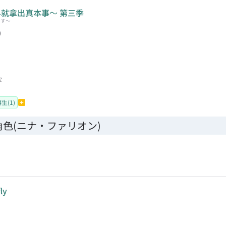
界就拿出真本事～ 第三季
だす〜
)
次
生(1)
角色(ニナ・ファリオン)
ly