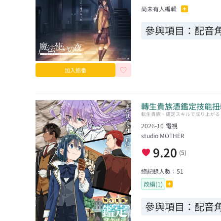
尚未有人編輯
參與項目：
配音角
加入追番
轉生貴族憑鑑定技能扭
転生貴族、鑑定スキルで成り上がる 
2026-10
電視
studio MOTHER
9.20
(
5
)
總記錄人數：
51
改編(1)
參與項目：
配音角