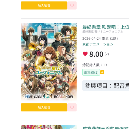
加入追番
最終樂章 吹響吧！上低
最終楽章 響け！ユーフォニアム
2026-04-24
電影
(
1
話)
京都アニメーション
8.00
(
2
)
總記錄人數：
13
總集篇(1)
參與項目：
配音角
加入追番
成為悲劇元兇的最強異端