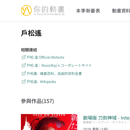
YourAnimes 你的動畫
本季新番表
動畫資
戶松遙
相關連結
戸松 遥 Official Website
戸松 遥｜MusicRay'n コーポレートサイト
戶松遙 - 維基百科，自由的百科全書
戸松遥 - Wikipedia
參與作品(
157
)
劇場版 刀劍神域 - Integr
劇場版 ソードアート・オンライン -
2028
電影
(
1
話)