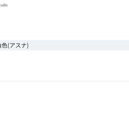
tudio
色(アスナ)