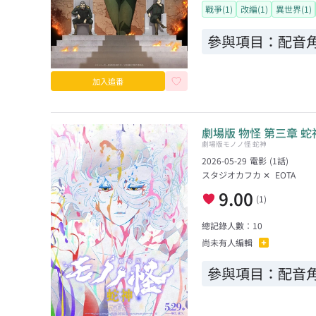
戰爭(1)
改編(1)
異世界(1)
參與項目：
配音角
加入追番
劇場版 物怪 第三章 蛇
劇場版モノノ怪 蛇神
2026-05-29
電影
(
1
話)
スタジオカフカ
✕
EOTA
9.00
(
1
)
總記錄人數：
10
尚未有人編輯
參與項目：
配音角