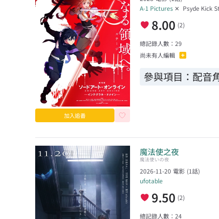
A-1 Pictures
✕
Psyde Kick S
8.00
(
2
)
總記錄人數：
29
尚未有人編輯
參與項目：
配音角
加入追番
魔法使之夜
魔法使いの夜
2026-11-20
電影
(
1
話)
ufotable
9.50
(
2
)
總記錄人數：
24