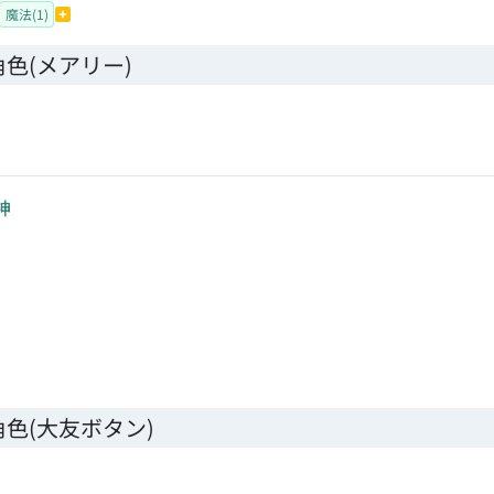
魔法(1)
色(メアリー)
神
色(大友ボタン)