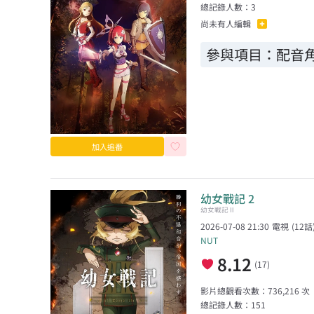
總記錄人數：
3
尚未有人編輯
參與項目：
配音角
加入追番
幼女戰記 2
幼女戦記Ⅱ
2026-07-08 21:30
電視
(
12
話
NUT
8.12
(
17
)
影片總觀看次數：
736,216
次
總記錄人數：
151