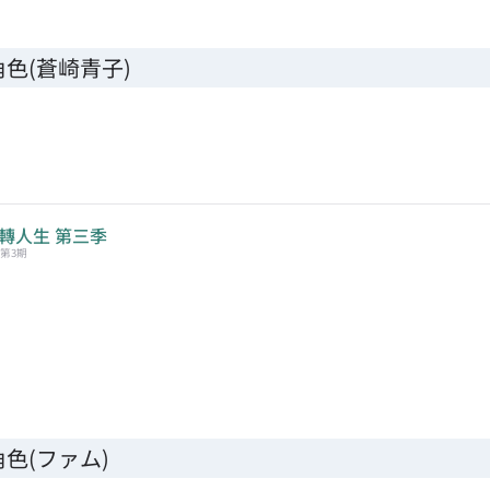
色(蒼崎青子)
轉人生 第三季
第3期
色(ファム)