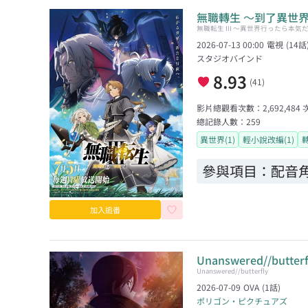
無職轉生 ～到了異世
無職転生 III 〜異世界行ったら本気
2026-07-13 00:00
電視
(
14
話
スタジオバインド
8.93
(
41
)
影片總觀看次數：
2,692,484
總記錄人數：
259
異世界(1)
輕小說改編(1)
轉
參與項目：
配音
加入追番
Unanswered//butterf
Unanswered//butterfly
2026-07-09
OVA
(
1
話)
ポリゴン・ピクチュアズ