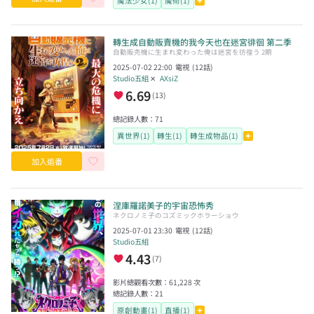
魔法少女(1)
魔術(1)
轉生成自動販賣機的我今天也在迷宮徘徊 第二季
自動販売機に生まれ変わった俺は迷宮を彷徨う 2期
2025-07-02 22:00
電視
(
12
話)
Studio五組
✕
AXsiZ
6.69
(
13
)
總記錄人數：
71
異世界(1)
轉生(1)
轉生成物品(1)
加入追番
涅庫羅諾美子的宇宙恐怖秀
ネクロノミ子のコズミックホラーショウ
2025-07-01 23:30
電視
(
12
話)
Studio五組
4.43
(
7
)
影片總觀看次數：
61,228
次
總記錄人數：
21
原創動畫(1)
直播(1)