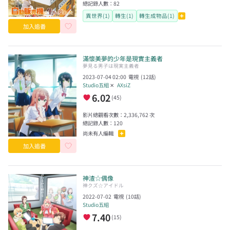
總記錄人數：
82
異世界(1)
轉生(1)
轉生成物品(1)
加入追番
滿懷美夢的少年是現實主義者
夢見る男子は現実主義者
2023-07-04 02:00
電視
(
12
話)
Studio五組
✕
AXsiZ
6.02
(
45
)
影片總觀看次數：
2,336,762
次
總記錄人數：
120
尚未有人編輯
加入追番
神渣☆偶像
神クズ☆アイドル
2022-07-02
電視
(
10
話)
Studio五組
7.40
(
15
)