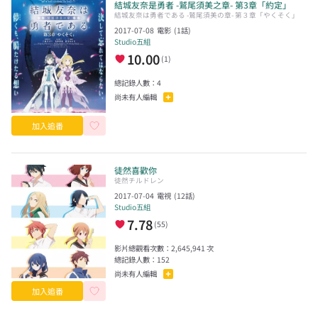
結城友奈是勇者 -鷲尾須美之章- 第3章「約定」
結城友奈は勇者である -鷲尾須美の章- 第３章「やくそく」
2017-07-08
電影
(
1
話)
Studio五組
10.00
(
1
)
總記錄人數：
4
尚未有人編輯
加入追番
徒然喜歡你
徒然チルドレン
2017-07-04
電視
(
12
話)
Studio五組
7.78
(
55
)
影片總觀看次數：
2,645,941
次
總記錄人數：
152
尚未有人編輯
加入追番