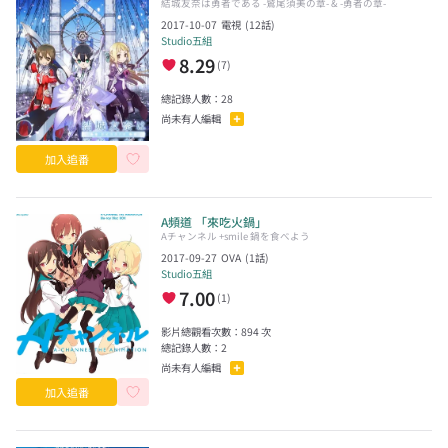
結城友奈は勇者である -鷲尾須美の章- & -勇者の章-
2017-10-07
電視
(
12
話)
Studio五組
8.29
(
7
)
總記錄人數：
28
尚未有人編輯
加入追番
A頻道 「來吃火鍋」
Aチャンネル +smile 鍋を食べよう
2017-09-27
OVA
(
1
話)
Studio五組
7.00
(
1
)
影片總觀看次數：
894
次
總記錄人數：
2
尚未有人編輯
加入追番