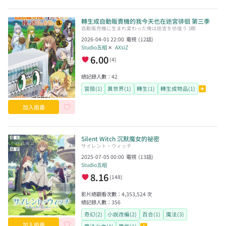
轉生成自動販賣機的我今天也在迷宮徘徊 第三季
自動販売機に生まれ変わった俺は迷宮を彷徨う 3期
2026-04-01 22:00
電視
(
12
話)
Studio五組
✕
AXsiZ
6.00
(
4
)
總記錄人數：
42
冒險(1)
異世界(1)
轉生(1)
轉生成物品(1)
加入追番
Silent Witch 沉默魔女的祕密
サイレント・ウィッチ
2025-07-05 00:00
電視
(
13
話)
Studio五組
8.16
(
148
)
影片總觀看次數：
4,353,524
次
總記錄人數：
356
奇幻(2)
小說改編(2)
百合(1)
魔法(3)
加入追番