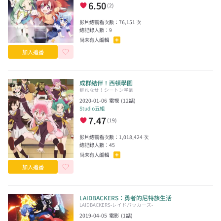
6.50
(
2
)
影片總觀看次數：
76,151
次
總記錄人數：
9
尚未有人編輯
加入追番
成群結伴！西頓學園
群れなせ！シートン学園
2020-01-06
電視
(
12
話)
Studio五組
7.47
(
19
)
影片總觀看次數：
1,018,424
次
總記錄人數：
45
尚未有人編輯
加入追番
LAIDBACKERS：勇者的尼特族生活
LAIDBACKERS-レイドバッカーズ-
2019-04-05
電影
(
1
話)