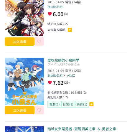
2018-01-05
電視
(
24
話)
Studio五組
6.00
(
4
)
總記錄人數：
27
尚未有人編輯
加入追番
愛吃拉麵的小泉同學
ラーメン大好き小泉さん
2018-01-04
電視
(
12
話)
Studio五組
✕
AXsiZ
7.62
(
29
)
影片總觀看次數：
968,058
次
總記錄人數：
79
喜劇(1)
日常(1)
美食(1)
加入追番
結城友奈是勇者 -鷲尾須美之章- & -勇者之章-