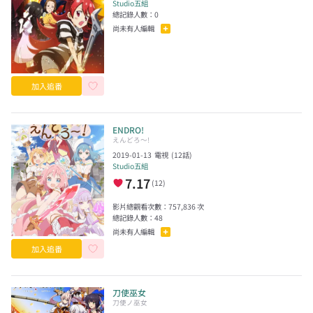
Studio五組
總記錄人數：
0
尚未有人編輯
加入追番
ENDRO!
えんどろ〜!
2019-01-13
電視
(
12
話)
Studio五組
7.17
(
12
)
影片總觀看次數：
757,836
次
總記錄人數：
48
尚未有人編輯
加入追番
刀使巫女
刀使ノ巫女