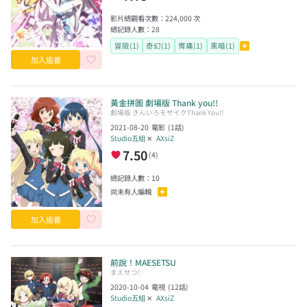
影片總觀看次數：
224,000
次
總記錄人數：
28
冒險(1)
奇幻(1)
胃痛(1)
黑暗(1)
加入追番
黃金拼圖 劇場版 Thank you!!
劇場版 きんいろモザイクThank You!!
2021-08-20
電影
(
1
話)
Studio五組
✕
AXsiZ
7.50
(
4
)
總記錄人數：
10
尚未有人編輯
加入追番
前說！MAESETSU
まえせつ!
2020-10-04
電視
(
12
話)
Studio五組
✕
AXsiZ