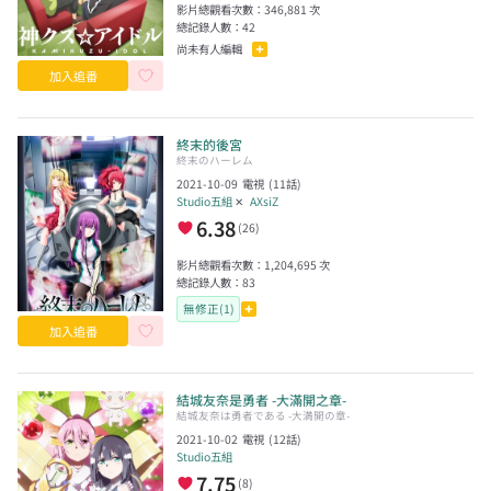
影片總觀看次數：
346,881
次
總記錄人數：
42
尚未有人編輯
加入追番
終末的後宮
終末のハーレム
2021-10-09
電視
(
11
話)
Studio五組
✕
AXsiZ
6.38
(
26
)
影片總觀看次數：
1,204,695
次
總記錄人數：
83
無修正(1)
加入追番
結城友奈是勇者 -大滿開之章-
結城友奈は勇者である -大満開の章-
2021-10-02
電視
(
12
話)
Studio五組
7.75
(
8
)