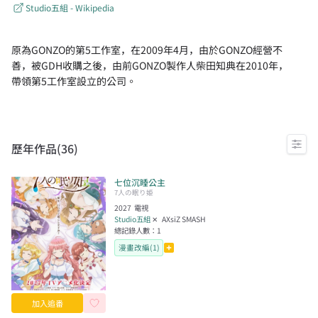
Studio五組 - Wikipedia
原為GONZO的第5工作室，在2009年4月，由於GONZO經營不
善，被GDH收購之後，由前GONZO製作人柴田知典在2010年，
帶領第5工作室設立的公司。
歷年作品(
36
)
七位沉睡公主
7人の眠り姫
2027
電視
Studio五組
✕
AXsiZ SMASH
總記錄人數：
1
漫畫改編(1)
加入追番