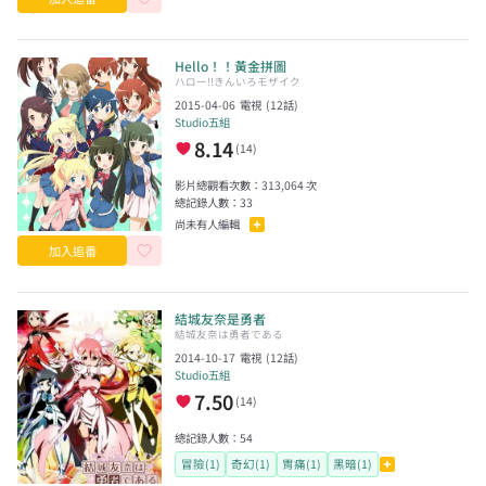
Hello！！黃金拼圖
ハロー!!きんいろモザイク
2015-04-06
電視
(
12
話)
Studio五組
8.14
(
14
)
影片總觀看次數：
313,064
次
總記錄人數：
33
尚未有人編輯
加入追番
結城友奈是勇者
結城友奈は勇者である
2014-10-17
電視
(
12
話)
Studio五組
7.50
(
14
)
總記錄人數：
54
冒險(1)
奇幻(1)
胃痛(1)
黑暗(1)