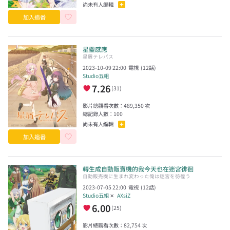
尚未有人編輯
加入追番
星靈感應
星屑テレパス
2023-10-09 22:00
電視
(
12
話)
Studio五組
7.26
(
31
)
影片總觀看次數：
489,350
次
總記錄人數：
100
尚未有人編輯
加入追番
轉生成自動販賣機的我今天也在迷宮徘徊
自動販売機に生まれ変わった俺は迷宮を彷徨う
2023-07-05 22:00
電視
(
12
話)
Studio五組
✕
AXsiZ
6.00
(
25
)
影片總觀看次數：
82,754
次