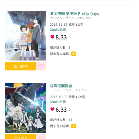
黃金拼圖 劇場版 Pretty Days
きんいろモザイク Pretty Days
2016-11-12
電影
(
1
話)
Studio五組
8.33
(
3
)
總記錄人數：
8
尚未有人編輯
加入追番
槍與假面舞會
ランス・アンド・マスクス
2015-10-02
電視
(
12
話)
Studio五組
6.33
(
3
)
總記錄人數：
11
尚未有人編輯
加入追番