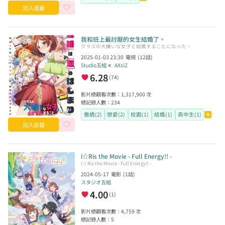
加入追番
我和班上最討厭的女生結婚了。
クラスの大嫌いな女子と結婚することになった。
2025-01-03 23:30
電視
(
12
話)
Studio五組
✕
AXsiZ
6.28
(
74
)
影片總觀看次數：
1,317,900
次
總記錄人數：
234
傲繑(2)
戀愛(2)
校園(1)
結婚(1)
高中生(1)
加入追番
i☆Ris the Movie - Full Energy!! -
i☆Ris the Movie - Full Energy!! -
2024-05-17
電影
(
1
話)
スタジオ五組
4.00
(
1
)
影片總觀看次數：
4,759
次
總記錄人數：
5