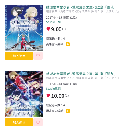
結城友奈是勇者 -鷲尾須美之章- 第2章「靈魂」
結城友奈は勇者である -鷲尾須美の章- 第２章「たましい」
2017-04-15
電影
(
1
話)
Studio五組
9.00
(
1
)
總記錄人數：
4
尚未有人編輯
加入追番
結城友奈是勇者 -鷲尾須美之章- 第1章「朋友」
結城友奈は勇者である -鷲尾須美の章- 第１章「ともだち」
2017-03-18
電影
(
1
話)
Studio五組
10.00
(
1
)
總記錄人數：
4
尚未有人編輯
加入追番