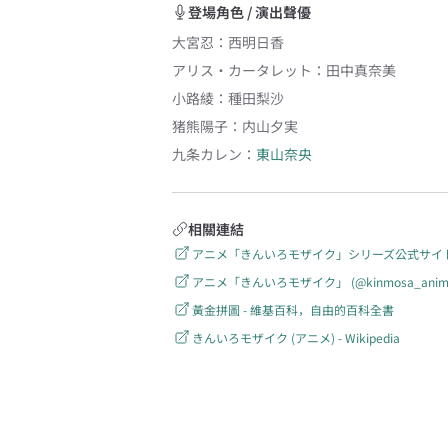
登場角色 / 演出聲優
大宮忍
：
西明日香
アリス・カータレット
：
田中真奈美
小路綾
：
種田梨沙
猪熊陽子
：
内山夕実
九条カレン
：
東山奈央
相關連結
アニメ「きんいろモザイク」シリーズ公式サイ
アニメ「きんいろモザイク」 (@kinmosa_anime) 
黃金拼圖 - 維基百科，自由的百科全書
きんいろモザイク (アニメ) - Wikipedia