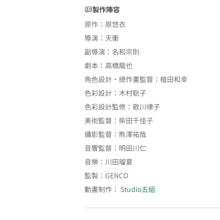
製作陣容
原作
：
原悠衣
導演
：
天衝
副導演
：
名和宗則
劇本
：
高橋龍也
角色設計・總作畫監督
：
植田和幸
色彩設計
：
木村聡子
色彩設計監修
：
歌川律子
美術監督
：
柴田千佳子
攝影監督
：
熊澤祐哉
音響監督
：
明田川仁
音樂
：
川田瑠夏
監製
：
GENCO
動畫制作：
Studio五組