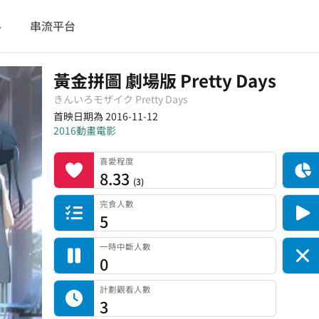
料
串流平台
黃金拼圖 劇場版 Pretty Days
きんいろモザイク Pretty Days
首映日期為 2016-11-12
2016
動畫電影
喜愛程度
記錄總人數
完食人數
追番中人數
一時中斷人數
棄番人數
計劃觀看人數
喜愛程度
8.33
(
3
)
完食人數
5
一時中斷人數
0
計劃觀看人數
3