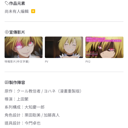
作品元素
尚未有人編輯
宣傳影片
特報影片(中文字幕)
PV
PV2
製作陣容
原作
：
クール教信者 / ヨハネ（漫畫重製版）
導演
：
上田繁
系列構成
：
大知慶一郎
角色設計
：
栗田聡美 / 加藤真人
道具設計
：
今門卓也