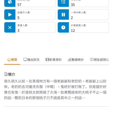
57
35
追番中人數
一時中斷人數
5
2
棄番人數
計劃觀看人數
3
12
概覽
播出狀況
影像資料
數據統計
網友感想(1)
簡介
很久很久以前。在某個地方有一個老爺爺和老奶奶。老爺爺上山砍
柴，老奶奶去河邊洗衣服（中略）。鬼終於被打敗了，但是國外好
像也有鬼…於是桃太郎跨過了大海。如果飄過來的大桃子不止一個