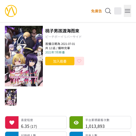
YourAnimes 你的動畫
免廣告
Op
桃子男孩渡海而來
ピーチボーイリバーサイド
首播日期為 2021-07-01
共 12 話 / 播映完畢
2021年7月新番
加入追番
喜愛程度
平台累積觀看次數
記錄總人數
完食人數
追番中人數
一時中斷人數
棄番人數
計劃觀看人數
喜愛程度
平台累積觀看次數
6.35
1,013,893
(
17
)
記錄總人數
完食人數