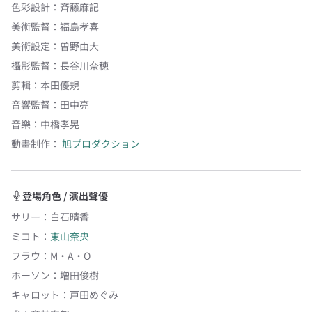
色彩設計
：
斉藤麻記
美術監督
：
福島孝喜
美術設定
：
曽野由大
攝影監督
：
長谷川奈穂
剪輯
：
本田優規
音響監督
：
田中亮
音樂
：
中橋孝晃
動畫制作：
旭プロダクション
登場角色 / 演出聲優
サリー
：
白石晴香
ミコト
：
東山奈央
フラウ
：
M・A・O
ホーソン
：
増田俊樹
キャロット
：
戸田めぐみ