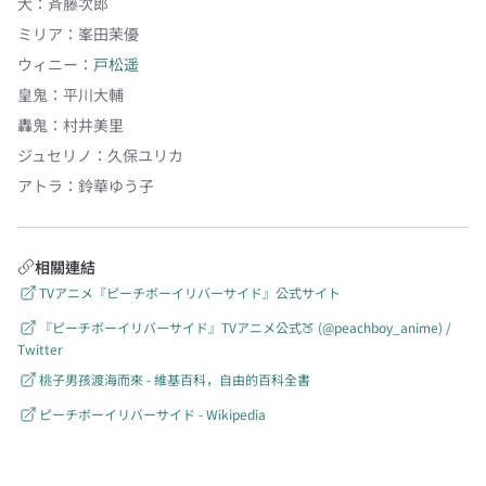
犬
：
斉藤次郎
ミリア
：
峯田茉優
ウィニー
：
戸松遥
皇鬼
：
平川大輔
轟鬼
：
村井美里
ジュセリノ
：
久保ユリカ
アトラ
：
鈴華ゆう子
相關連結
TVアニメ『ピーチボーイリバーサイド』公式サイト
『ピーチボーイリバーサイド』TVアニメ公式🍑 (@peachboy_anime) /
Twitter
桃子男孩渡海而來 - 維基百科，自由的百科全書
ピーチボーイリバーサイド - Wikipedia