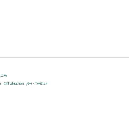
レビ系
ushon_ytv) / Twitter