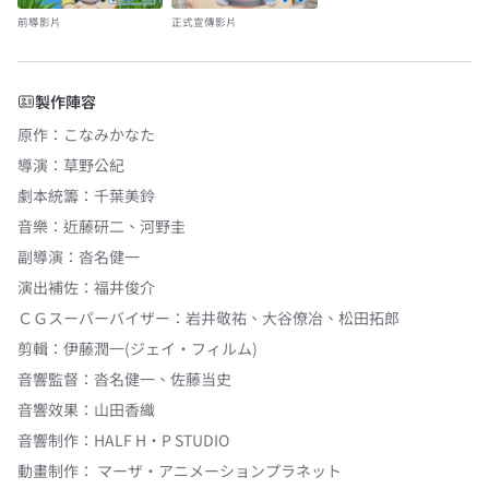
前導影片
正式宣傳影片
製作陣容
原作
：
こなみかなた
導演
：
草野公紀
劇本統籌
：
千葉美鈴
音樂
：
近藤研二
、
河野圭
副導演
：
沓名健一
演出補佐
：
福井俊介
ＣＧスーパーバイザー
：
岩井敬祐
、
大谷僚冶
、
松田拓郎
剪輯
：
伊藤潤一(ジェイ・フィルム)
音響監督
：
沓名健一
、
佐藤当史
音響效果
：
山田香織
音響制作
：
HALF H・P STUDIO
動畫制作：
マーザ・アニメーションプラネット