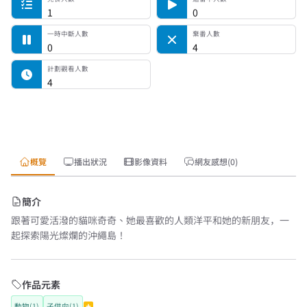
1
0
一時中斷人數
棄番人數
0
4
計劃觀看人數
4
概覽
播出狀況
影像資料
網友感想(0)
簡介
跟著可愛活潑的貓咪奇奇、她最喜歡的人類洋平和她的新朋友，一
起探索陽光燦爛的沖繩島！
作品元素
動物(1)
子供向(1)