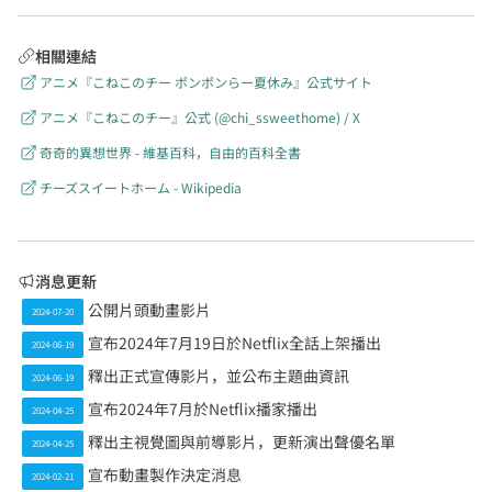
相關連結
アニメ『こねこのチー ポンポンらー夏休み』公式サイト
アニメ『こねこのチー』公式 (@chi_ssweethome) / X
奇奇的異想世界 - 維基百科，自由的百科全書
チーズスイートホーム - Wikipedia
消息更新
公開片頭動畫影片
2024-07-20
宣布2024年7月19日於Netflix全話上架播出
2024-06-19
釋出正式宣傳影片，並公布主題曲資訊
2024-06-19
宣布2024年7月於Netflix播家播出
2024-04-25
釋出主視覺圖與前導影片，更新演出聲優名單
2024-04-25
宣布動畫製作決定消息
2024-02-21