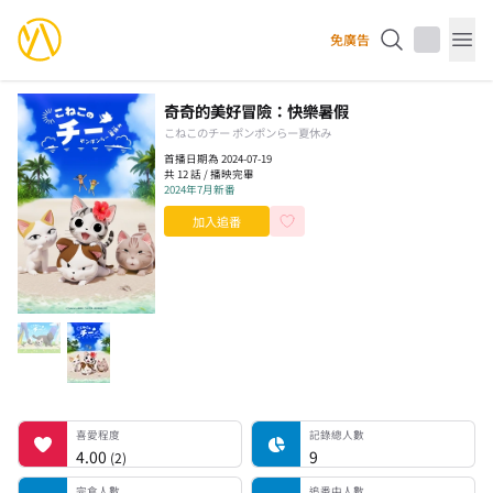
YourAnimes 你的動畫
免廣告
Op
奇奇的美好冒險：快樂暑假
こねこのチー ポンポンらー夏休み
首播日期為 2024-07-19
共 12 話 / 播映完畢
2024年7月新番
加入追番
喜愛程度
記錄總人數
完食人數
追番中人數
一時中斷人數
棄番人數
計劃觀看人數
喜愛程度
記錄總人數
4.00
9
(
2
)
完食人數
追番中人數