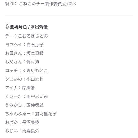
製作：
こねこのチー製作委員会2023
登場角色 / 演出聲優
チー
：
こおろぎさとみ
ヨウヘイ
：
白石涼子
お母さん
：
坂本真綾
お父さん
：
保村真
コッチ
：
くまいもとこ
クロいの
：
小山力也
アイナ
：
芹澤優
てぃーだ
：
田中あいみ
うみかじ
：
国仲奏絵
ちゃんぷるー
：
愛河里花子
おばあ
：
長沢美樹
おじい
：
比嘉良介