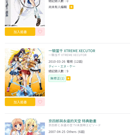
總記錄人數：
0
尚未有人編輯
加入追番
一騎當千 XTREME XECUTOR
一騎当千 XTREME XECUTOR
2010-03-26
電視
(
12
話)
ティー・エヌ・ケー
總記錄人數：
9
無修正(1)
加入追番
京四郎與永遠的天空 特典動畫
京四郎と永遠の空 TV未放映エピソード
2007-04-25
Others
(
6
話)