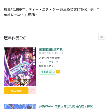
成立於1999年，ティー・エヌ・ケー 意思為英文的TNK，是「T
otal Network」簡稱。
歷年作品(
28
)
魔王軍團性懷不軌
魔のものたちは企てる
尚未公布時間
電視
ティー・エヌ・ケー
總記錄人數：
5
漫畫改編(1)
加入追番
身為VTuber的我因為忘記關台而成了傳說