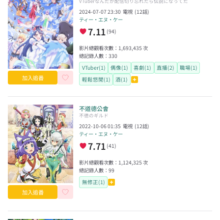
VTuberなんだが配信切り忘れたら伝説になってた
2024-07-07 23:30
電視
(
12
話)
ティー・エヌ・ケー
7.11
(
94
)
影片總觀看次數：
1,693,435
次
總記錄人數：
330
VTuber(1)
偶像(1)
喜劇(1)
直播(2)
職場(1)
加入追番
輕鬆悠閒(1)
酒(1)
不道德公會
不徳のギルド
2022-10-06 01:35
電視
(
12
話)
ティー・エヌ・ケー
7.71
(
41
)
影片總觀看次數：
1,124,325
次
總記錄人數：
99
無修正(1)
加入追番