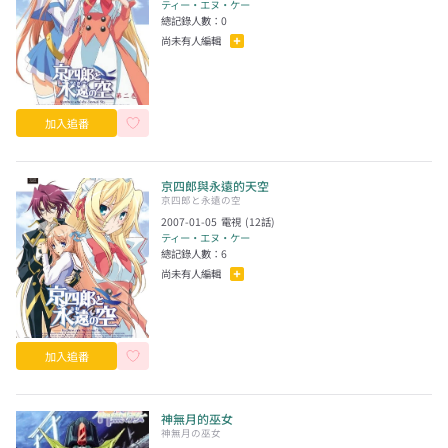
ティー・エヌ・ケー
總記錄人數：
0
尚未有人編輯
加入追番
京四郎與永遠的天空
京四郎と永遠の空
2007-01-05
電視
(
12
話)
ティー・エヌ・ケー
總記錄人數：
6
尚未有人編輯
加入追番
神無月的巫女
神無月の巫女