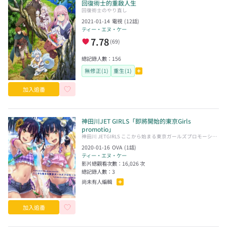
回復術士的重啟人生
回復術士のやり直し
2021-01-14
電視
(
12
話)
ティー・エヌ・ケー
7.78
(
69
)
總記錄人數：
156
無修正(1)
重生(1)
加入追番
神田川JET GIRLS「即將開始的東京Girls
promotio」
神田川 JETGIRLS ここから始まる東京ガールズプロモーショ
ン
2020-01-16
OVA
(
1
話)
ティー・エヌ・ケー
影片總觀看次數：
16,026
次
總記錄人數：
3
尚未有人編輯
加入追番