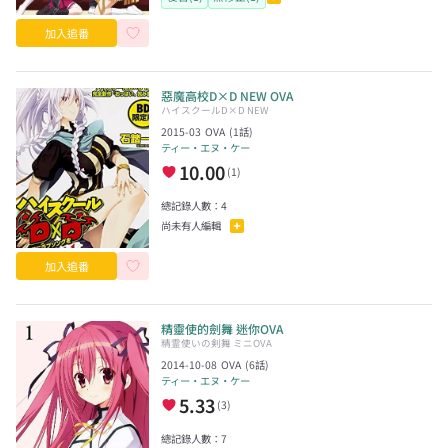
加入追番
惡魔高校D×D NEW OVA
ハイスクールD×D NEW
2015-03
OVA
(
1
話)
ティー・エヌ・ケー
10.00
(
1
)
總記錄人數：
4
尚未有人編輯
加入追番
精靈使的劍舞 迷你OVA
精霊使いの剣舞 ミニOVA
2014-10-08
OVA
(
6
話)
ティー・エヌ・ケー
5.33
(
3
)
總記錄人數：
7