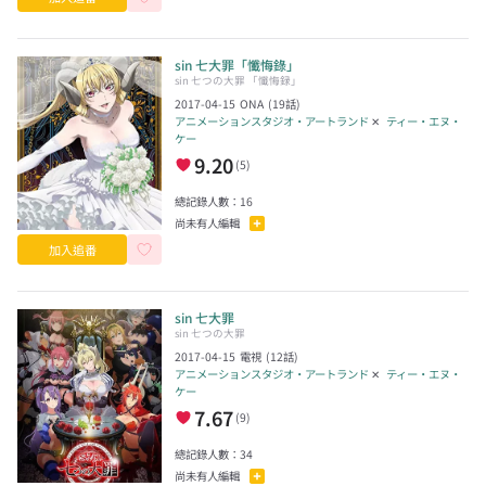
sin 七大罪「懺悔錄」
sin 七つの大罪 「懺悔録」
2017-04-15
ONA
(
19
話)
アニメーションスタジオ・アートランド
✕
ティー・エヌ・
ケー
9.20
(
5
)
總記錄人數：
16
尚未有人編輯
加入追番
sin 七大罪
sin 七つの大罪
2017-04-15
電視
(
12
話)
アニメーションスタジオ・アートランド
✕
ティー・エヌ・
ケー
7.67
(
9
)
總記錄人數：
34
尚未有人編輯