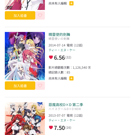
尚未有人編輯
加入追番
精靈使的劍舞
精霊使いの剣舞
2014-07-14
電視
(
12
話)
ティー・エヌ・ケー
6.56
(
32
)
影片總觀看次數：
1,126,540
次
總記錄人數：
85
尚未有人編輯
加入追番
惡魔高校D×D 第二季
ハイスクールD×D NEW
2013-07-07
電視
(
12
話)
ティー・エヌ・ケー
7.50
(
16
)