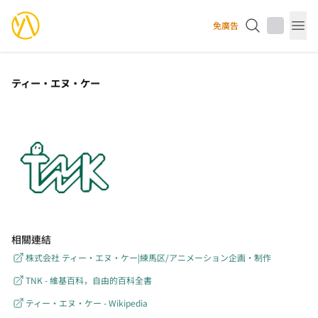
YourAnimes 你的動畫
免廣告
Op
ティー・エヌ・ケー
相關連結
株式会社 ティー・エヌ・ケー|練馬区/アニメーション企画・制作
TNK - 維基百科，自由的百科全書
ティー・エヌ・ケー - Wikipedia