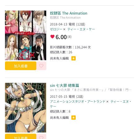
奴隸區 The Animation
奴隷区 The Animation
2018-04-13
電視
(
12
話)
ゼロジー
✕
ティー・エヌ・ケー
6.00
(
8
)
影片總觀看次數：
136,244
次
總記錄人數：
26
尚未有人編輯
加入追番
sin 七大罪 總集篇
sin 七つの大罪 「まさに悪魔の所業…」/ 「緊急特番！門限
破りの罪」
2017-05-15
電視
(
2
話)
アニメーションスタジオ・アートランド
✕
ティー・エヌ・
ケー
總記錄人數：
8
尚未有人編輯
加入追番