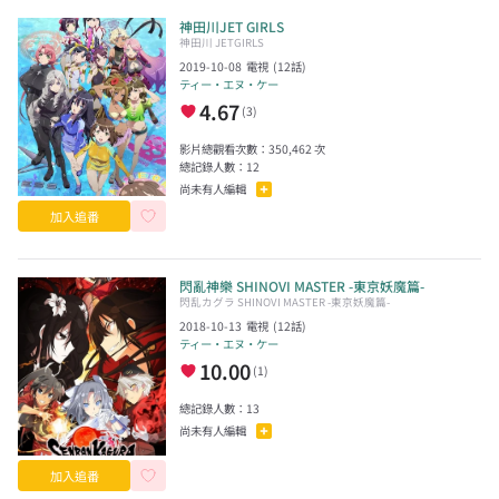
神田川JET GIRLS
神田川 JETGIRLS
2019-10-08
電視
(
12
話)
ティー・エヌ・ケー
4.67
(
3
)
影片總觀看次數：
350,462
次
總記錄人數：
12
尚未有人編輯
加入追番
閃亂神樂 SHINOVI MASTER -東京妖魔篇-
閃乱カグラ SHINOVI MASTER -東京妖魔篇-
2018-10-13
電視
(
12
話)
ティー・エヌ・ケー
10.00
(
1
)
總記錄人數：
13
尚未有人編輯
加入追番