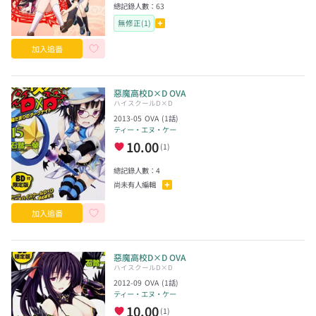
總記錄人數：
63
無修正(1)
加入追番
惡魔高校D×D OVA
ハイスクールD×D
2013-05
OVA
(
1
話)
ティー・エヌ・ケー
10.00
(
1
)
總記錄人數：
4
尚未有人編輯
加入追番
惡魔高校D×D OVA
ハイスクールD×D
2012-09
OVA
(
1
話)
ティー・エヌ・ケー
10.00
(
1
)