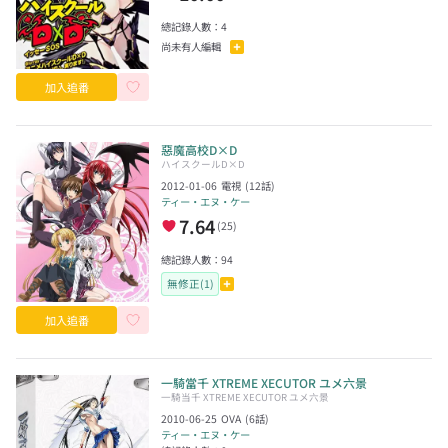
總記錄人數：
4
尚未有人編輯
加入追番
惡魔高校D×D
ハイスクールD×D
2012-01-06
電視
(
12
話)
ティー・エヌ・ケー
7.64
(
25
)
總記錄人數：
94
無修正(1)
加入追番
一騎當千 XTREME XECUTOR ユメ六景
一騎当千 XTREME XECUTOR ユメ六景
2010-06-25
OVA
(
6
話)
ティー・エヌ・ケー