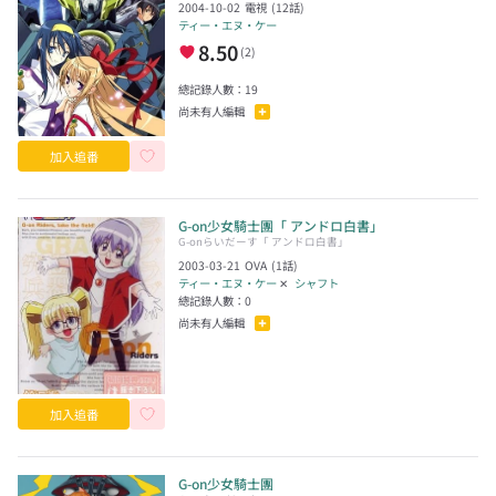
2004-10-02
電視
(
12
話)
ティー・エヌ・ケー
8.50
(
2
)
總記錄人數：
19
尚未有人編輯
加入追番
G-on少女騎士團「 アンドロ白書」
G-onらいだーす「 アンドロ白書」
2003-03-21
OVA
(
1
話)
ティー・エヌ・ケー
✕
シャフト
總記錄人數：
0
尚未有人編輯
加入追番
G-on少女騎士團