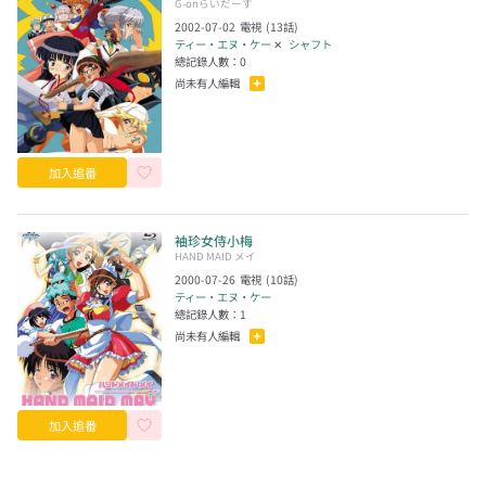
G-onらいだーす
2002-07-02
電視
(
13
話)
ティー・エヌ・ケー
✕
シャフト
總記錄人數：
0
尚未有人編輯
加入追番
袖珍女侍小梅
HAND MAID メイ
2000-07-26
電視
(
10
話)
ティー・エヌ・ケー
總記錄人數：
1
尚未有人編輯
加入追番