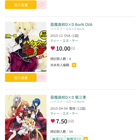
加入追番
惡魔高校D×D BorN OVA
ハイスクールD×D BorN
2015-12
OVA
(
1
話)
ティー・エヌ・ケー
10.00
(
1
)
總記錄人數：
4
尚未有人編輯
加入追番
惡魔高校D×D 第三季
ハイスクールD×D BorN
2015-04-04
電視
(
12
話)
ティー・エヌ・ケー
7.50
(
12
)
總記錄人數：
54
後宮(1)
無修正(1)