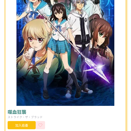
噬血狂襲
ストライク・ザ・ブラッド
加入追番