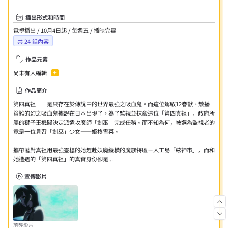
播出形式和時間
電視播出 / 10月4日起 / 每週五 / 播映完畢
共
24
話內容
作品元素
尚未有人編輯
作品簡介
第四真祖——是只存在於傳說中的世界最強之吸血鬼。而這位駕馭12眷獸、散播
災難的幻之吸血鬼據說在日本出現了。為了監視並抹殺這位「第四真祖」，政府所
屬的獅子王機關決定派遣攻魔師「劍巫」完成任務。而不知為何，被選為監視者的
竟是一位見習「劍巫」少女——姬柊雪菜。
攜帶著對真祖用最強靈槍的她趕赴妖魔縱橫的魔族特區－人工島「絃神市」，而和
她遭遇的「第四真祖」的真實身份卻是...
宣傳影片
前導影片