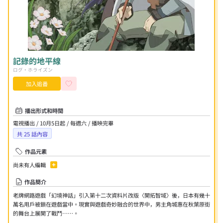
記錄的地平線
ログ・ホライズン
加入追番
播出形式和時間
電視播出 / 10月5日起 / 每週六 / 播映完畢
共
25
話內容
作品元素
尚未有人編輯
作品簡介
老牌網路遊戲「幻境神話」引入第十二次資料片改版〈開拓智域〉後，日本有幾十
萬名用戶被鎖在遊戲當中。現實與遊戲奇妙融合的世界中，男主角城惠在秋葉原街
的舞台上展開了戰鬥……。