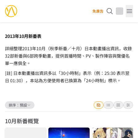
YourAnimes 你的動畫
免廣告
Op
2013年10月新番表
詳細整理2013年10月（秋季新番／十月）日本動畫播出資訊，收錄
32部新番與6部跨季動畫，提供首播時間、PV、製作陣容與聲優名
單一應俱全。
[註] 日本動畫播出資訊多以「30小時制」表示（例：25:30 表示翌
日 01:30），本站為方便使用者已換算為「24小時制」標示。
排序：
預設
10月
新番概覽