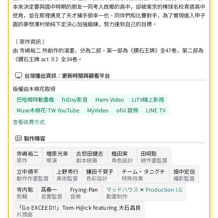
本來決定要與國中時期的朋友一同考入故鄉的高中，卻被東京的棒球名校青道高中
挖角，並在那裡遇見了天才捕手御幸一也、同伴們和比賽對手，為了實現進入甲子
園的夢想澤村榮純下定決心加強鍛鍊，努力達到自己的目標。
〔 原作資訊 〕
由 寺嶋裕二 所創作的漫畫，分為二部。第一部為《鑽石王牌》全47卷，第二部為
《鑽石王牌 act Ⅱ》全34卷。
台灣播出資訊：更新時間與觀看平台
版權由木棉花取得
巴哈姆特動畫瘋
friDay影音
Hami Video
LiTV線上影視
Muse木棉花-TW YouTube
MyVideo
ofiii 歐飛
LINE TV
查看收費方式
製作陣容
寺嶋裕二
増原光幸
古怒田健志
植田実
田﨑聡
原作
導演
劇本統籌
角色設計
總作畫監督
立中順平
上野秀行
鎌田千賀子
チーム・タニグチ
畑中宏信
動作作畫監督
美術監督
色彩設計
特殊效果
攝影監督
寺内聡
髙桑一
Frying-Pan
マッドハウス
✕
Production I.G
剪輯
音響監督
音樂
動畫制作
「Go EXCEED!!」
Tom-H@ck featuring 大石昌良
片頭曲