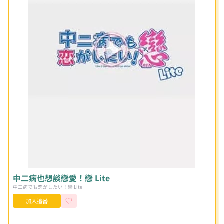
中二病也想談戀愛！戀 Lite
中二病でも恋がしたい！戀 Lite
加入追番