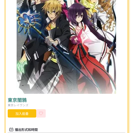
東京闇鴉
東京レイヴンズ
加入追番
播出形式和時間