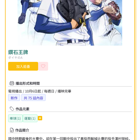
鑽石王牌
ダイヤのA
加入追番
播出形式和時間
電視播出 / 10月6日起 / 每週日 / 播映完畢
新作
共
75
話內容
作品元素
棒球(1)
運動(1)
作品簡介
國中時期最後的大賽中，卻在第一回戰中投出了暴投而輸掉比賽的投手澤村榮純，