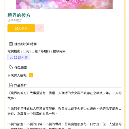
境界的彼方
境界の彼方
加入追番
播出形式和時間
電視播出 / 10月3日起 / 每週四 / 播映完畢
共
12
話內容
作品元素
尚未有人編輯
作品簡介
《境界的彼方》故事描述有一族僅一人殘活的少女與不該存在之半妖少年，二人的
故事。
半妖的少年神原秋人在某日放學後，與自屋上跳下似的少女邂逅。她的名字是栗山
未來，為異界士中特異的血咒一族。
不變的部室。不變的日常。不變的世界。曾該度過那麼每一日才是。但一人殘活的
少女與半妖少年初會的時候，世界卻為之一變。