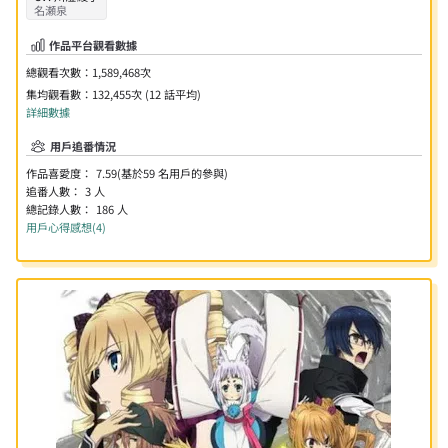
名瀬泉
作品平台觀看數據
總觀看次數：
1,589,468
次
集均觀看數：
132,455次 (12 話平均)
詳細數據
用戶追番情況
作品喜愛度：
7.59
(基於
59
名用戶的參與)
追番人數：
3
人
總記錄人數：
186
人
用戶心得感想(4)