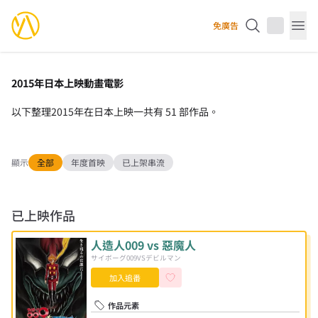
YourAnimes 你的動畫
免廣告
Op
2015年日本上映動畫電影
以下整理2015年在日本上映一共有 51 部作品。
顯示
全部
年度首映
已上架串流
已上映作品
人造人009 vs 惡魔人
サイボーグ009VSデビルマン
加入追番
作品元素