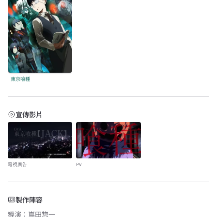
東京喰種
宣傳影片
電視廣告
PV
製作陣容
導演
：
嶌田惣一