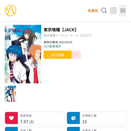
YourAnimes 你的動畫
免廣告
Op
東京喰種【JACK】
東京喰種トーキョーグール【JACK 】
首映日期為 2015-09-05
2015
動畫電影
加入追番
喜愛程度
記錄總人數
完食人數
追番中人數
一時中斷人數
棄番人數
計劃觀看人數
喜愛程度
記錄總人數
7.67
15
(
3
)
完食人數
追番中人數