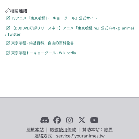
相關連結
TVアニメ『東京喰種トーキョーグール』公式サイト
【BD&DVD好評リリース中！】アニメ「東京喰種:re」公式 (@tkg_anime)
/ Twitter
東京喰種 - 維基百科，自由的百科全書
東京喰種トーキョーグール - Wikipedia
關於本站
|
帳號使用條款
|
贊助本站：
綠界
連絡方式：service@youranimes.tw