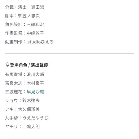
分鏡・演出
：
嶌田惣一
腳本
：
御笠ノ忠次
角色設計
：
三輪和宏
作畫監督
：
中嶋敦子
動畫制作：
studioぴえろ
登場角色 / 演出聲優
有馬貴将
：
浪川大輔
富良太志
：
木村良平
三波麗花
：
早見沙織
リョウ
：
鈴木達央
アキ
：
大久保瑠美
丸手斎
：
うえだゆうじ
ヤモリ
：
西凜太朗