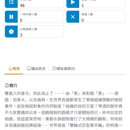
48
1
一時中斷人數
棄番人數
0
0
計劃觀看人數
3
概覽
播出狀況
網友感想(0)
簡介
雙面人的身分，到此為止了——。由「黑」來制裁「黑」——德
國、加拿大，以及倫敦。在世界各國都發生了黑暗組織策動的暗殺
事件！這些暗殺對象的共同點是？組織的目的又是？琴酒的腳步再
不久就要邁向日本。這齣暗殺的戲碼才只是開始而已。命中註定的
相遇，就這麼突然地…東都水族館剛進行了大規模的翻新，特地前
去見識該館招牌設施——世界首座「雙輪式巨型摩天輪」的柯南一