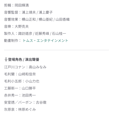
剪輯
：
岡田輝満
音響監督
：
浦上靖夫 / 浦上慶子
音響效果
：
横山正和 / 横山亜紀 / 山田香織
音樂
：
大野克夫
製作人
：
諏訪道彦 / 近藤秀峰 / 石山桂一
動畫制作：
トムス・エンタテインメント
登場角色 / 演出聲優
江戸川コナン
：
高山みなみ
毛利蘭
：
山崎和佳奈
毛利小五郎
：
小山力也
工藤新一
：
山口勝平
赤井秀一
：
池田秀一
安室透／バーボン
：
古谷徹
灰原哀
：
林原めぐみ