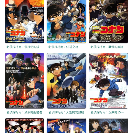
名偵探柯南：偵探們的鎮魂歌
名偵探柯南：紺碧之棺
名偵探柯南：戰慄的樂譜
名偵探柯南：漆黑的追跡者
名偵探柯南：天空的劫難船
名偵探柯南：沉默的15分鐘