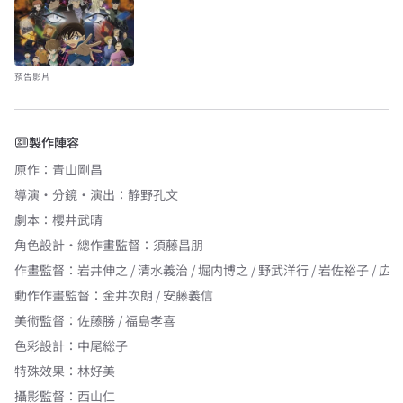
預告影片
製作陣容
原作
：
青山剛昌
導演・分鏡・演出
：
静野孔文
劇本
：
櫻井武晴
角色設計・總作畫監督
：
須藤昌朋
作畫監督
：
岩井伸之 / 清水義治 / 堀内博之 / 野武洋行 / 岩佐裕子 / 広
動作作畫監督
：
金井次朗 / 安藤義信
美術監督
：
佐藤勝 / 福島孝喜
色彩設計
：
中尾総子
特殊效果
：
林好美
攝影監督
：
西山仁