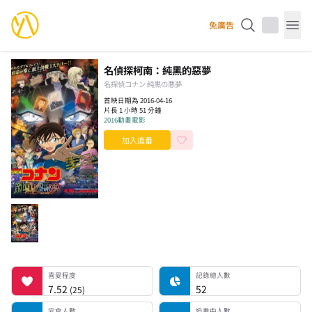
YourAnimes 你的動畫
免廣告
Op
名偵探柯南：純黑的惡夢
名探偵コナン 純黒の悪夢
首映日期為 2016-04-16
片長 1 小時 51 分鐘
2016
動畫電影
加入追番
喜愛程度
記錄總人數
完食人數
追番中人數
一時中斷人數
棄番人數
計劃觀看人數
喜愛程度
記錄總人數
7.52
52
(
25
)
完食人數
追番中人數