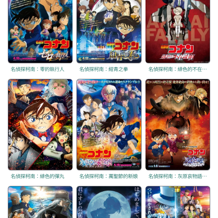
名偵探柯南：零的執行人
名偵探柯南：紺青之拳
名偵探柯南：緋色的不在場證明
名偵探柯南：緋色的彈丸
名偵探柯南：萬聖節的新娘
名偵探柯南：灰原哀物語 ～黑鐵的神祕列車～