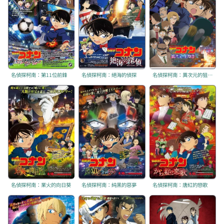
名偵探柯南：第11位前鋒
名偵探柯南：絕海的偵探
名偵探柯南：異次元的狙擊手
名偵探柯南：業火的向日葵
名偵探柯南：純黑的惡夢
名偵探柯南：唐紅的戀歌