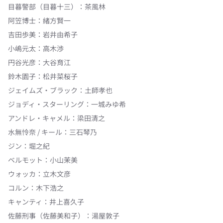
目暮警部（目暮十三）
：
茶風林
阿笠博士
：
緒方賢一
吉田歩美
：
岩井由希子
小嶋元太
：
高木渉
円谷光彦
：
大谷育江
鈴木園子
：
松井菜桜子
ジェイムズ・ブラック
：
土師孝也
ジョディ・スターリング
：
一城みゆ希
アンドレ・キャメル
：
梁田清之
水無怜奈 / キール
：
三石琴乃
ジン
：
堀之紀
ベルモット
：
小山茉美
ウォッカ
：
立木文彦
コルン
：
木下浩之
キャンティ
：
井上喜久子
佐藤刑事（佐藤美和子）
：
湯屋敦子