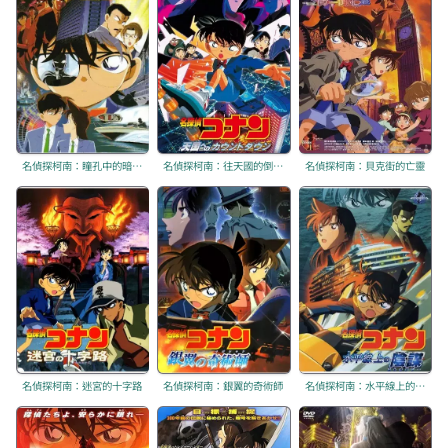
名偵探柯南：瞳孔中的暗殺者
名偵探柯南：往天國的倒數計時
名偵探柯南：貝克街的亡靈
名偵探柯南：迷宮的十字路
名偵探柯南：銀翼的奇術師
名偵探柯南：水平線上的陰謀