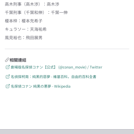
高木刑事（高木渉）
：
高木渉
千葉刑事（千葉和伸）
：
千葉一伸
榎本梓
：
榎本充希子
キュラソー
：
天海祐希
風見裕也
：
飛田展男
相關連結
劇場版名探偵コナン【公式】 (@conan_movie) / Twitter
名偵探柯南：純黑的惡夢 - 維基百科，自由的百科全書
名探偵コナン 純黒の悪夢 - Wikipedia