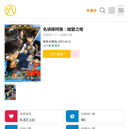
YourAnimes 你的動畫
免廣告
Op
名偵探柯南：紺碧之棺
名探偵コナン 紺碧の棺
首映日期為 2007-04-21
2007
動畫電影
加入追番
喜愛程度
記錄總人數
完食人數
追番中人數
一時中斷人數
棄番人數
計劃觀看人數
喜愛程度
記錄總人數
6.83
46
(
18
)
完食人數
追番中人數