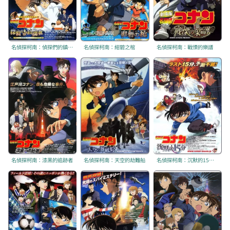
名偵探柯南：偵探們的鎮魂歌
名偵探柯南：紺碧之棺
名偵探柯南：戰慄的樂譜
名偵探柯南：漆黑的追跡者
名偵探柯南：天空的劫難船
名偵探柯南：沉默的15分鐘