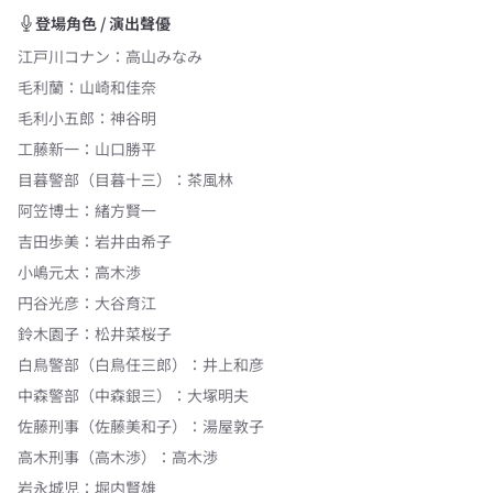
登場角色 / 演出聲優
江戸川コナン
：
高山みなみ
毛利蘭
：
山崎和佳奈
毛利小五郎
：
神谷明
工藤新一
：
山口勝平
目暮警部（目暮十三）
：
茶風林
阿笠博士
：
緒方賢一
吉田歩美
：
岩井由希子
小嶋元太
：
高木渉
円谷光彦
：
大谷育江
鈴木園子
：
松井菜桜子
白鳥警部（白鳥任三郎）
：
井上和彦
中森警部（中森銀三）
：
大塚明夫
佐藤刑事（佐藤美和子）
：
湯屋敦子
高木刑事（高木渉）
：
高木渉
岩永城児
：
堀内賢雄