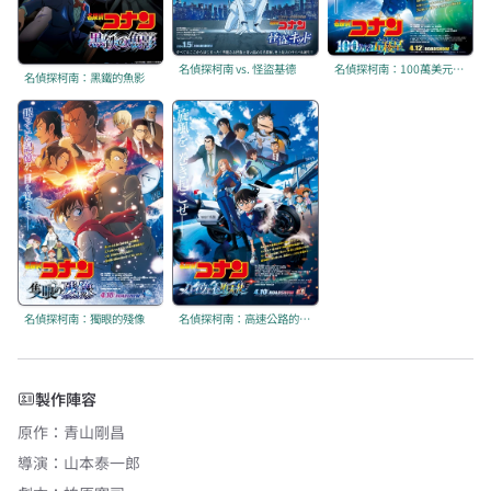
名偵探柯南 vs. 怪盜基德
名偵探柯南：100萬美元的五稜星
名偵探柯南：黑鐵的魚影
名偵探柯南：獨眼的殘像
名偵探柯南：高速公路的墮天使
製作陣容
原作
：
青山剛昌
導演
：
山本泰一郎