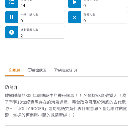
44
0
一時中斷人數
棄番人數
0
0
計劃觀看人數
2
概覽
播出狀況
網友感想(0)
簡介
破解隱藏於300年前傳說中的神秘訊息！！ 名偵探VS寶藏獵人 ！為
了爭奪18世紀實際存在的海盜遺產，舞台改為沉眠於海底的古代遺
跡。 「JOLLY ROGER」這句謎語究竟代表什麼意思？整起事件的關
鍵，掌握於柯南與小蘭的感情牽絆！？