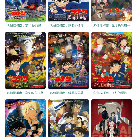
名偵探柯南：第11位前鋒
名偵探柯南：絕海的偵探
名偵探柯南：異次元的狙擊手
名偵探柯南：業火的向日葵
名偵探柯南：純黑的惡夢
名偵探柯南：唐紅的戀歌