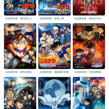
名偵探柯南：零的執行人
名偵探柯南：紺青之拳
名偵探柯南：緋色的不在場證明
名偵探柯南：緋色的彈丸
名偵探柯南：萬聖節的新娘
名偵探柯南：灰原哀物語 ～黑鐵的神祕列車～