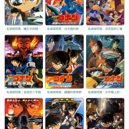
名偵探柯南：瞳孔中的暗殺者
名偵探柯南：往天國的倒數計時
名偵探柯南：貝克街的亡靈
名偵探柯南：迷宮的十字路
名偵探柯南：銀翼的奇術師
名偵探柯南：水平線上的陰謀