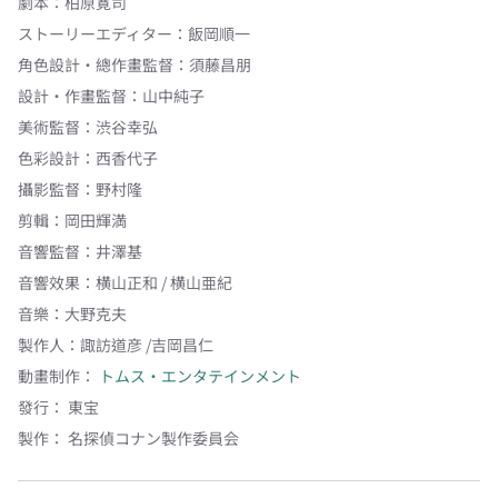
劇本
：
柏原寛司
ストーリーエディター
：
飯岡順一
角色設計・總作畫監督
：
須藤昌朋
設計・作畫監督
：
山中純子
美術監督
：
渋谷幸弘
色彩設計
：
西香代子
攝影監督
：
野村隆
剪輯
：
岡田輝満
音響監督
：
井澤基
音響效果
：
横山正和 / 横山亜紀
音樂
：
大野克夫
製作人
：
諏訪道彦 /吉岡昌仁
動畫制作：
トムス・エンタテインメント
發行：
東宝
製作：
名探偵コナン製作委員会