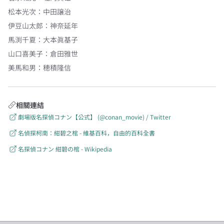
松本光次
：
中田譲治
伊豆山太郎
：
神奈延年
馬渕千夏
：
大本眞基子
山口喜美子
：
倉田雅世
美馬和男
：
穂積隆信
相關連結
劇場版名探偵コナン【公式】 (@conan_movie) / Twitter
名偵探柯南：紺碧之棺 - 維基百科，自由的百科全書
名探偵コナン 紺碧の棺 - Wikipedia