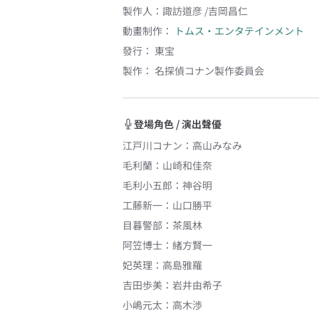
製作人
：
諏訪道彦 /吉岡昌仁
動畫制作：
トムス・エンタテインメント
發行：
東宝
製作：
名探偵コナン製作委員会
登場角色 / 演出聲優
江戸川コナン
：
高山みなみ
毛利蘭
：
山崎和佳奈
毛利小五郎
：
神谷明
工藤新一
：
山口勝平
目暮警部
：
茶風林
阿笠博士
：
緒方賢一
妃英理
：
高島雅羅
吉田歩美
：
岩井由希子
小嶋元太
：
高木渉