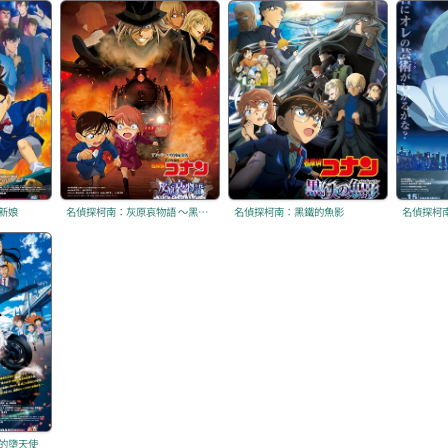
新娘
名偵探柯南：灰原哀物語 ～黑鐵的神祕列車～
名偵探柯南：黑鐵的魚影
名偵探柯南 
的墮天使