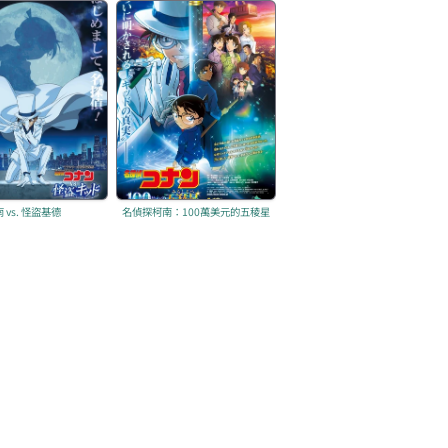
vs. 怪盜基德
名偵探柯南：100萬美元的五稜星