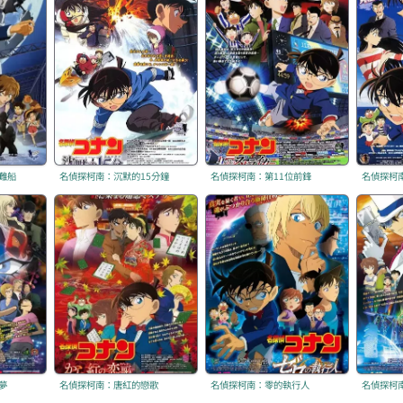
難船
名偵探柯南：沉默的15分鐘
名偵探柯南：第11位前鋒
名偵探柯
夢
名偵探柯南：唐紅的戀歌
名偵探柯南：零的執行人
名偵探柯