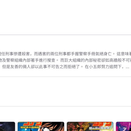
現任刑事慘遭殺害，而遇害的兩位刑事都手握警察手冊氣絕身亡。 這意味
物及警察組織內部著手進行搜查。 而巨大組織的內部秘密卻如高牆般不可
但是友善的倆人卻以此事不可告之而拒絕了。 在小五郎努力追問下，...