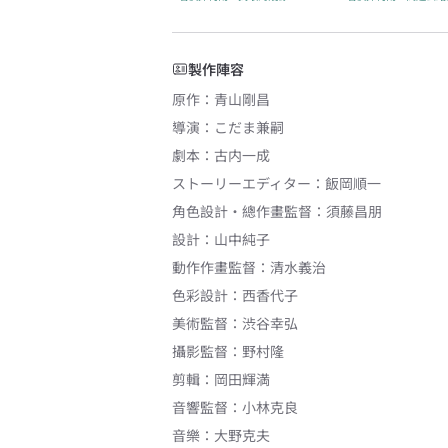
製作陣容
原作
：
青山剛昌
導演
：
こだま兼嗣
劇本
：
古内一成
ストーリーエディター
：
飯岡順一
角色設計・總作畫監督
：
須藤昌朋
設計
：
山中純子
動作作畫監督
：
清水義治
色彩設計
：
西香代子
美術監督
：
渋谷幸弘
攝影監督
：
野村隆
剪輯
：
岡田輝満
音響監督
：
小林克良
音樂
：
大野克夫