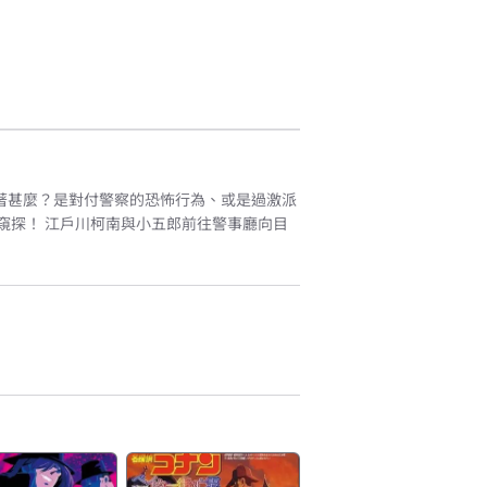
著甚麼？是對付警察的恐怖行為、或是過激派
窺探！ 江戶川柯南與小五郎前往警事廳向目