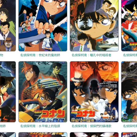
獵物
名偵探柯南：世紀末的魔術師
名偵探柯南：瞳孔中的暗殺者
名偵探柯
術師
名偵探柯南：水平線上的陰謀
名偵探柯南：偵探們的鎮魂歌
名偵探柯