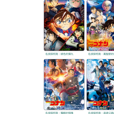
名偵探柯南：緋色的彈丸
名偵探柯南：萬聖節的
名偵探柯南：獨眼的殘像
名偵探柯南：高速公路