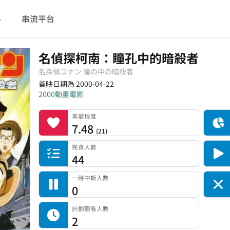
料
串流平台
名偵探柯南：瞳孔中的暗殺者
名探偵コナン 瞳の中の暗殺者
首映日期為 2000-04-22
2000
動畫電影
喜愛程度
記錄總人數
完食人數
追番中人數
一時中斷人數
棄番人數
計劃觀看人數
喜愛程度
7.48
(
21
)
完食人數
44
一時中斷人數
0
計劃觀看人數
2