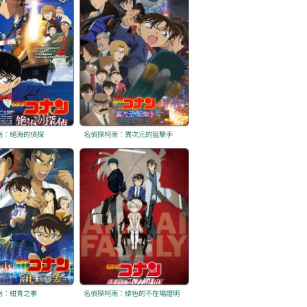
南：絕海的偵探
名偵探柯南：異次元的狙擊手
南：紺青之拳
名偵探柯南：緋色的不在場證明