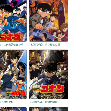
南：往天國的倒數計時
名偵探柯南：貝克街的亡靈
南：紺碧之棺
名偵探柯南：戰慄的樂譜