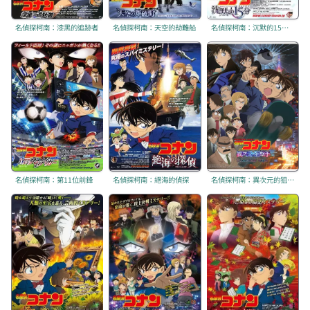
名偵探柯南：漆黑的追跡者
名偵探柯南：天空的劫難船
名偵探柯南：沉默的15分鐘
名偵探柯南：第11位前鋒
名偵探柯南：絕海的偵探
名偵探柯南：異次元的狙擊手