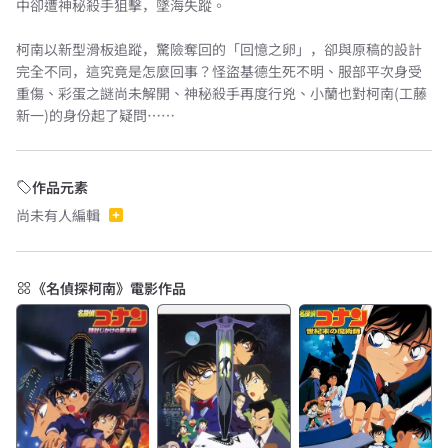
中卻遭神秘殺手狙擊，墜海失蹤。
柯南以新型滑板追蹤，驚險奪回的「回憶之卵」，卻與原稿的設計
完全不同，這究竟是怎麼回事？怪盜基德生死不明、服部平次身受
重傷、彩蛋之謎尚未解開、神秘殺手再度行兇、小蘭也對柯南(工藤
新一)的身份起了疑問……
作品元素
尚未有人編輯
《名偵探柯南》電影作品