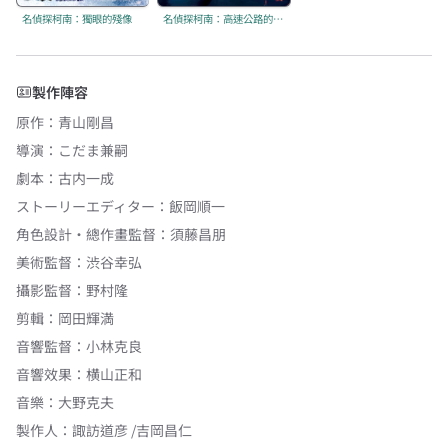
名偵探柯南：獨眼的殘像
名偵探柯南：高速公路的墮天使
製作陣容
原作
：
青山剛昌
導演
：
こだま兼嗣
劇本
：
古内一成
ストーリーエディター
：
飯岡順一
角色設計・總作畫監督
：
須藤昌朋
美術監督
：
渋谷幸弘
攝影監督
：
野村隆
剪輯
：
岡田輝満
音響監督
：
小林克良
音響效果
：
横山正和
音樂
：
大野克夫
製作人
：
諏訪道彦 /吉岡昌仁