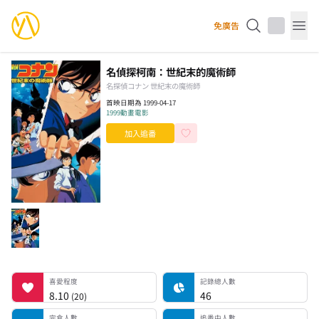
YourAnimes 你的動畫
免廣告
Op
名偵探柯南：世紀末的魔術師
名探偵コナン 世紀末の魔術師
首映日期為 1999-04-17
1999
動畫電影
加入追番
喜愛程度
記錄總人數
完食人數
追番中人數
一時中斷人數
棄番人數
計劃觀看人數
喜愛程度
記錄總人數
8.10
46
(
20
)
完食人數
追番中人數