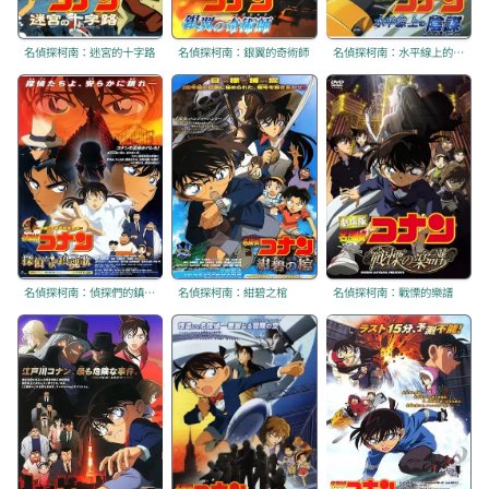
名偵探柯南：迷宮的十字路
名偵探柯南：銀翼的奇術師
名偵探柯南：水平線上的陰謀
名偵探柯南：偵探們的鎮魂歌
名偵探柯南：紺碧之棺
名偵探柯南：戰慄的樂譜