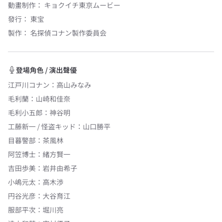
動畫制作：
キョクイチ東京ムービー
發行：
東宝
製作：
名探偵コナン製作委員会
登場角色 / 演出聲優
江戸川コナン
：
高山みなみ
毛利蘭
：
山崎和佳奈
毛利小五郎
：
神谷明
工藤新一 / 怪盗キッド
：
山口勝平
目暮警部
：
茶風林
阿笠博士
：
緒方賢一
吉田歩美
：
岩井由希子
小嶋元太
：
高木渉
円谷光彦
：
大谷育江
服部平次
：
堀川亮