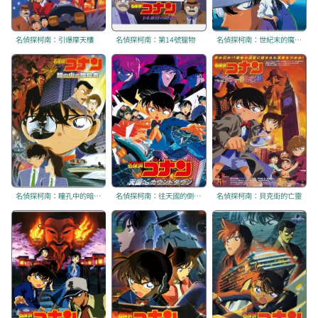
名偵探柯南：引爆摩天樓
名偵探柯南：第14號獵物
名偵探柯南：世紀末的魔術師
名偵探柯南：瞳孔中的暗殺者
名偵探柯南：往天國的倒數計時
名偵探柯南：貝克街的亡靈