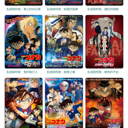
名偵探柯南：業火的向日葵
名偵探柯南：純黑的惡夢
名偵探柯南：唐紅的戀歌
名偵探柯南：零的執行人
名偵探柯南：紺青之拳
名偵探柯南：緋色的不在場證明