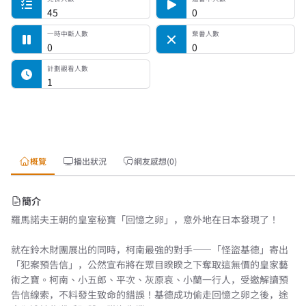
45
0
一時中斷人數
棄番人數
0
0
計劃觀看人數
1
概覽
播出狀況
網友感想(0)
簡介
羅馬諾夫王朝的皇室秘寶「回憶之卵」，意外地在日本發現了！
就在鈴木財團展出的同時，柯南最強的對手——「怪盜基德」寄出
「犯案預告信」，公然宣布將在眾目睽睽之下奪取這無價的皇家藝
術之寶。柯南、小五郎、平次、灰原哀、小蘭一行人，受邀解讀預
告信線索，不料發生致命的錯誤！基德成功偷走回憶之卵之後，途