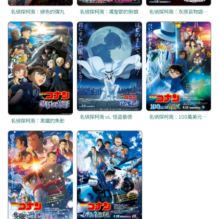
名偵探柯南：緋色的彈丸
名偵探柯南：萬聖節的新娘
名偵探柯南：灰原哀物語 ～黑鐵的神祕列車～
名偵探柯南 vs. 怪盜基德
名偵探柯南：100萬美元的五稜星
名偵探柯南：黑鐵的魚影