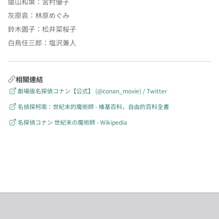
遠山和葉
：
宮村優子
灰原哀
：
林原めぐみ
鈴木園子
：
松井菜桜子
白鳥任三郎
：
塩沢兼人
相關連結
劇場版名探偵コナン【公式】 (@conan_movie) / Twitter
名偵探柯南：世紀末的魔術師 - 維基百科，自由的百科全書
名探偵コナン 世紀末の魔術師 - Wikipedia