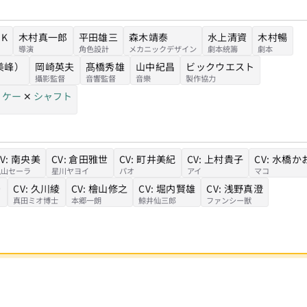
NK
木村真一郎
平田雄三
森木靖泰
水上清資
木村暢
導演
角色設計
メカニックデザイン
劇本統籌
劇本
美峰）
岡崎英夫
髙橋秀雄
山中紀昌
ビックウエスト
攝影監督
音響監督
音樂
製作協力
・ケー
✕
シャフト
V:
南央美
CV:
倉田雅世
CV:
町井美紀
CV:
上村貴子
CV:
水橋か
嵐山セーラ
星川ヤヨイ
パオ
アイ
マコ
り
CV:
久川綾
CV:
檜山修之
CV:
堀内賢雄
CV:
浅野真澄
真田ミオ博士
本郷一朗
鯨井仙三郎
ファンシー獣