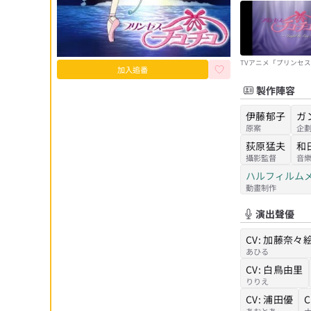
TVアニメ「プリンセ
加入追番
ュ」ノンテロップオー
製作陣容
| 岡崎律子「Morning G
伊藤郁子
ガ
原案
企
荻原猛夫
和
攝影監督
音
ハルフィルム
動畫制作
演出聲優
CV:
加藤奈々
あひる
CV:
白鳥由里
りりえ
CV:
浦田優
C
あおとあ