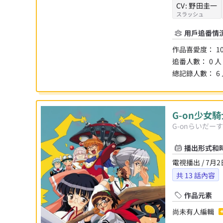
CV:
野田圭一
スラッシュ
用戶追番情
作品喜愛度：
1
追番人數：
0
人
總記錄人數：
6
G-on少女
G-onらいだーす
播出形式和
電視播出 / 7月2
共
13
話內容
作品元素
尚未有人編輯