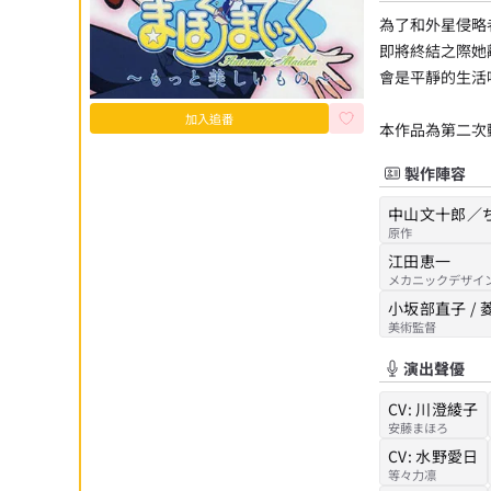
為了和外星侵略
即將終結之際她
會是平靜的生活嗎.
加入追番
本作品為第二次
製作陣容
中山文十郎／
原作
江田恵一
メカニックデザイ
小坂部直子 /
美術監督
演出聲優
CV:
川澄綾子
安藤まほろ
CV:
水野愛日
等々力凛