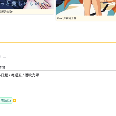
美麗的事物～
G-on少女騎士團
チュ
時間
6日起 / 每週五 / 播映完畢
魔法(1)