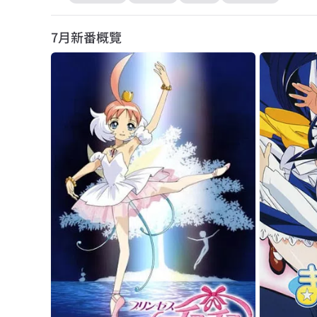
7月
新番概覽