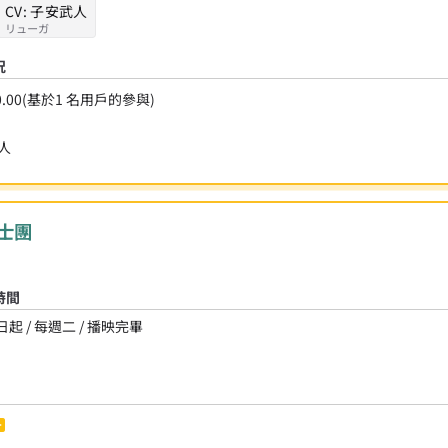
CV:
子安武人
リューガ
況
0.00
(基於
1
名用戶的參與)
人
騎士團
時間
日起 / 每週二 / 播映完畢