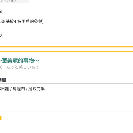
況
50
(基於
4
名用戶的參與)
人
～更美麗的事物～
く ~もっと美しいもの~
時間
6日起 / 每週四 / 播映完畢