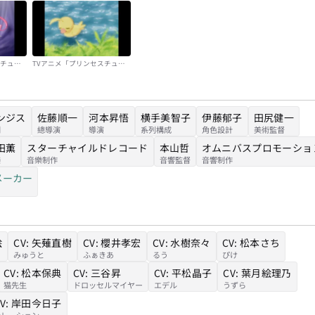
スチュチ
TVアニメ「プリンセスチュチ
プニング
ュ」ノンテロップエンディング
race」
| 岡崎律子「私の愛は小さいけ
れど」
ンジス
佐藤順一
河本昇悟
横手美智子
伊藤郁子
田尻健一
劃
總導演
導演
系列構成
角色設計
美術監督
田薫
スターチャイルドレコード
本山哲
オムニバスプロモーショ
樂
音樂制作
音響監督
音響制作
メーカー
絵
CV:
矢薙直樹
CV:
櫻井孝宏
CV:
水樹奈々
CV:
松本さち
みゅうと
ふぁきあ
るう
ぴけ
CV:
松本保典
CV:
三谷昇
CV:
平松晶子
CV:
葉月絵理乃
猫先生
ドロッセルマイヤー
エデル
うずら
V:
岸田今日子
ナレーション