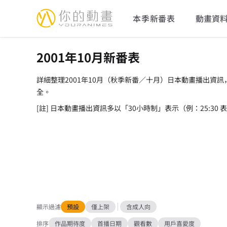
YourAnimes 你的動畫
本季新番表
動畫資
2001年10月新番表
詳細整理2001年10月（秋季新番／十月）日本動畫播出資
全。
[註] 日本動畫播出資訊多以「30小時制」表示（例：25:30
顯示過濾
預設
僅上架
含成人向
排序
作品期待度
首播日期
觀看數
用戶喜愛度