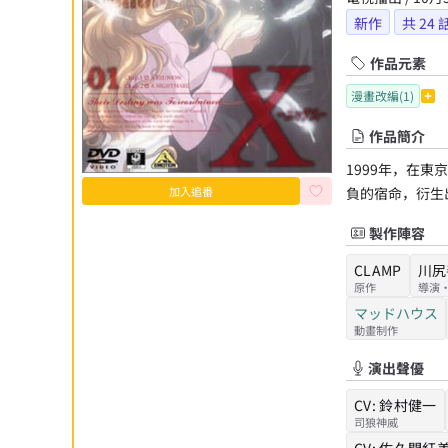
新作
共
24
作品元素
漫畫改編(1)
作品簡介
1999年，在
加入追番
負的宿命，衍生
製作陣容
CLAMP
川尻
原作
導演
マッドハウス
動畫制作
演出聲優
CV:
鈴村健一
司狼神威
CV:
佐久間紅