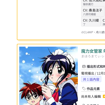
猫依護刃
CV:
桑島法子
八頭司颯姫
CV:
久川綾
C
丁
©CLAMP・角川
魔力女管家 
まほろまてぃっ
播出形式和
電視播出 / 12月
共
1
話內容
作品元素
尚未有人編輯