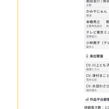
岩田圭介 / 
企劃
かみやじゅん（
導演
本橋秀之
主要角色設計
角
テレビ東京ミ
音樂協力
小林教子（テレ
製作人
演出聲優
CV:
川上とも
進藤ヒカル
CV:
津村まこ
筒井公宏
CV:
水田わさ
福井雄太
作品平台觀
總觀看次數：
3,