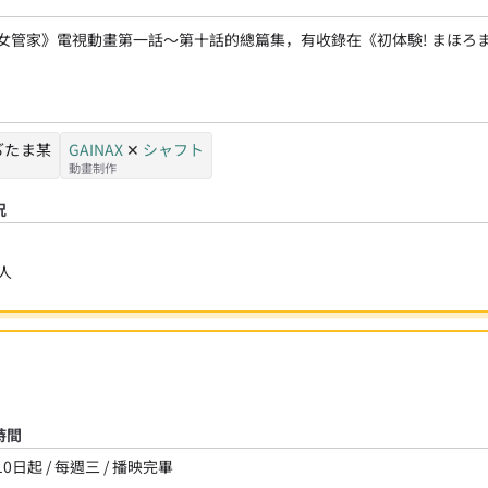
女管家》電視動畫第一話～第十話的總篇集，有收錄在《初体験! まほろ
 ぢたま某
GAINAX
✕
シャフト
動畫制作
況
人
時間
10日起 / 每週三 / 播映完畢