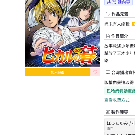
共
75
話內容
作品元素
尚未有人編輯
作品簡介
故事敘述少年近
擊敗了天才少年
路。
台灣播出資
加入追番
版權由曼迪取得
巴哈姆特動畫
查看收費方式
製作陣容
ほったゆみ / 
原作