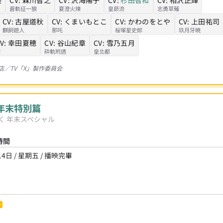
蒼軌征一狼
夏澄火煉
皇昴流
志勇草薙
CV:
古屋道秋
CV:
くまいもとこ
CV:
かわのをとや
CV:
上田祐司
麒飼遊人
那吒
桜塚星史郎
玖月牙暁
V:
幸田夏穂
CV:
谷山紀章
CV:
雪乃五月
庚
砕軌玳透
皇北都
書店／TV「X」製作委員会
年末特別篇
く 年末スペシャル
時間
14日 / 星期五 / 播映完畢