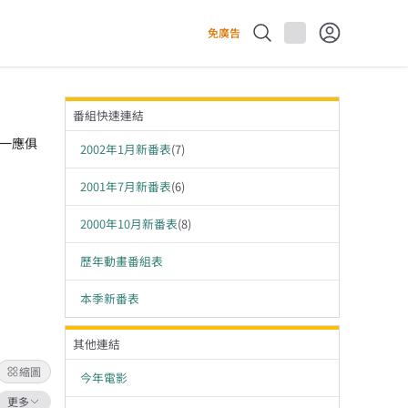
免廣告
番組快速連結
單一應俱
2002年1月新番表
(
7
)
2001年7月新番表
(
6
)
2000年10月新番表
(
8
)
歷年動畫番組表
本季新番表
其他連結
縮圖
今年電影
更多