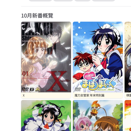
10月
新番概覽
X
魔力女管家 年末特別篇
棋