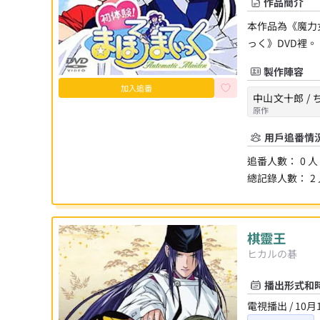
作品簡介
本作品為《魔力
っく》DVD裡。
製作陣容
加入追番
中山文十郎 /
原作
用戶追番情
追番人數：
0
人
總記錄人數：
2
棋靈王
ヒカルの碁
播出形式和
電視播出 / 10月