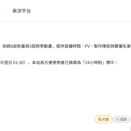
料
串流平台
訊，收錄8部新番與3部跨季動畫，提供首播時間、PV、製作陣容與聲優名
 表示翌日 01:30），本站為方便使用者已換算為「24小時制」標示。
完整
清單