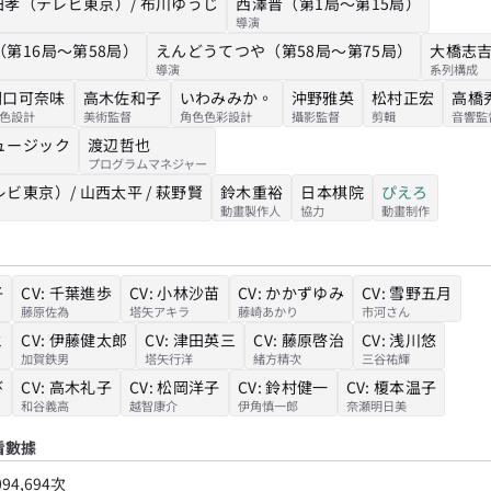
原田孝（テレビ東京）/ 布川ゆうじ
西澤晋（第1局～第15局）
導演
第16局～第58局）
えんどうてつや（第58局～第75局）
大橋志
導演
系列構成
関口可奈味
高木佐和子
いわみみか。
沖野雅英
松村正宏
高橋
色設計
美術監督
角色色彩設計
攝影監督
剪輯
音響監
ュージック
渡辺哲也
プログラムマネジャー
ビ東京）/ 山西太平 / 萩野賢
鈴木重裕
日本棋院
ぴえろ
動畫製作人
協力
動畫制作
子
CV:
千葉進歩
CV:
小林沙苗
CV:
かかずゆみ
CV:
雪野五月
藤原佐為
塔矢アキラ
藤崎あかり
市河さん
と
CV:
伊藤健太郎
CV:
津田英三
CV:
藤原啓治
CV:
浅川悠
加賀鉄男
塔矢行洋
緒方精次
三谷祐輝
び
CV:
高木礼子
CV:
松岡洋子
CV:
鈴村健一
CV:
榎本温子
和谷義高
越智康介
伊角慎一郎
奈瀬明日美
看數據
094,694
次