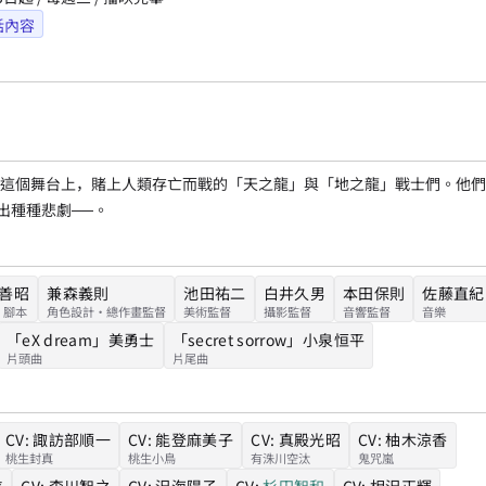
話內容
東京這個舞台上，賭上人類存亡而戰的「天之龍」與「地之龍」戰士們。他
出種種悲劇──。
善昭
兼森義則
池田祐二
白井久男
本田保則
佐藤直紀
・腳本
角色設計・總作畫監督
美術監督
攝影監督
音響監督
音樂
「eX dream」
美勇士
「secret sorrow」
小泉恒平
片頭曲
片尾曲
CV:
諏訪部順一
CV:
能登麻美子
CV:
真殿光昭
CV:
柚木涼香
桃生封真
桃生小鳥
有洙川空汰
鬼咒嵐
美
CV:
森川智之
CV:
沢海陽子
CV:
杉田智和
CV:
相沢正輝