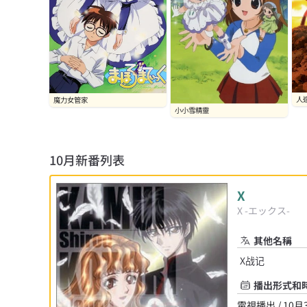
人造
魔力女管家
小小雪精靈
10月
新番列表
X
X -エックス-
其他名稱
X战记
播出形式和
電視播出 / 10月