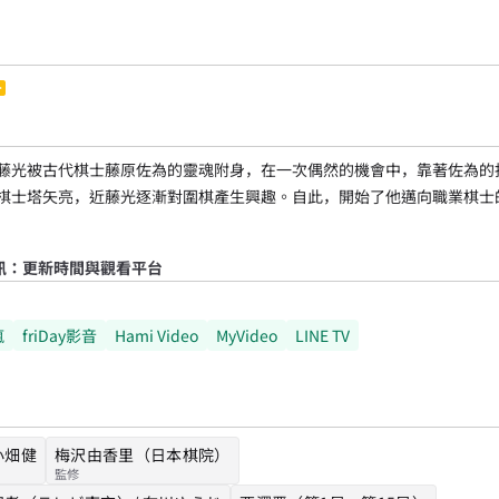
藤光被古代棋士藤原佐為的靈魂附身，在一次偶然的機會中，靠著佐為的
棋士塔矢亮，近藤光逐漸對圍棋產生興趣。自此，開始了他邁向職業棋士
訊：更新時間與觀看平台
瘋
friDay影音
Hami Video
MyVideo
LINE TV
小畑健
梅沢由香里（日本棋院）
監修