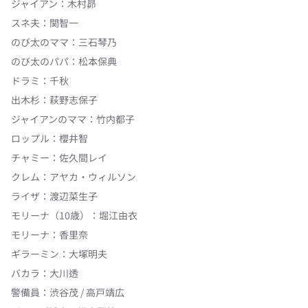
ジャイアン
：
木村昴
スネ夫
：
関智一
のび太のママ
：
三石琴乃
のび太のパパ
：
松本保典
ドラミ
：
千秋
出木杉
：
萩野志保子
ジャイアンのママ
：
竹内都子
ロップル
：
櫻井智
チャミー
：
佐久間レイ
クレム
：
アヤカ・ウィルソン
ライザ
：
渡辺菜生子
モリーナ（10歳）
：
堀江由衣
モリーナ
：
香里奈
ギラーミン
：
大塚明夫
バカラ
：
大川透
警備員
：
渋谷茂 / 高戸靖広