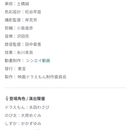
美術
：
土橋誠
色彩設計
：
松谷早苗
攝影監督
：
岸克芳
剪輯
：
小島俊彦
音樂
：
沢田完
錄音監督
：
田中章喜
效果
：
糸川幸良
動畫制作：
シンエイ動画
發行：
東宝
製作：
映画ドラえもん制作委員会
登場角色 / 演出聲優
ドラえもん
：
水田わさび
のび太
：
大原めぐみ
しずか
：
かかずゆみ