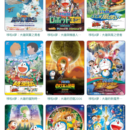
哆啦A夢：大雄與翼之勇者
哆啦A夢：大雄與機器人王國
哆啦A夢：大雄與風之使者
哆啦A夢：大雄的貓狗時空傳
哆啦A夢：大雄的恐龍2006
哆啦A夢：大雄的新魔界大冒險～7人魔法使～