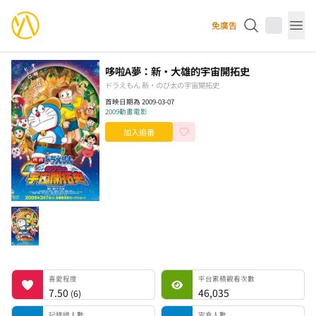
YourAnimes 你的動畫
免廣告
Op
哆啦A夢：新·大雄的宇宙開拓史
ドラえもん 新・のび太の宇宙開拓史
首映日期為 2009-03-07
2009
動畫電影
加入追番
喜愛程度
平台累積觀看次數
記錄總人數
完食人數
追番中人數
一時中斷人數
棄番人數
計劃觀看人數
喜愛程度
平台累積觀看次數
7.50
46,035
(
6
)
記錄總人數
完食人數