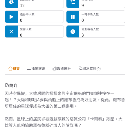
12
9
追番中人數
一時中斷人數
0
0
棄番人數
計劃觀看人數
0
3
概覽
播出狀況
數據統計
網友感想(0)
簡介
因時空異變，大雄房間的榻榻米與宇宙飛船的門竟然連接在一
起！？大雄和哆啦A夢與飛船上的羅布魯成為好朋友。從此，羅布魯
所居住的星球便成為大雄的第二遊樂場。
然而，星球上的居民卻被覬覦礦藏的惡質公司「卡爾泰」欺壓。大
雄等人能夠協助羅布魯粉碎壞人的陰謀嗎？