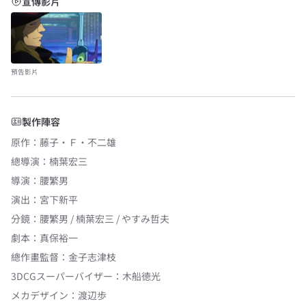
宣傳影片
預告影片
製作陣容
原作
：
藤子・Ｆ・不二雄
總導演
：
楠葉宏三
導演
：
腰繁男
演出
：
宮下新平
分鏡
：
腰繁男 / 楠葉宏三 / やすみ哲夫
劇本
：
真保裕一
總作畫監督
：
金子志津枝
3DCGスーパーバイザー
：
木船徳光
メカデザイン
：
渡辺歩