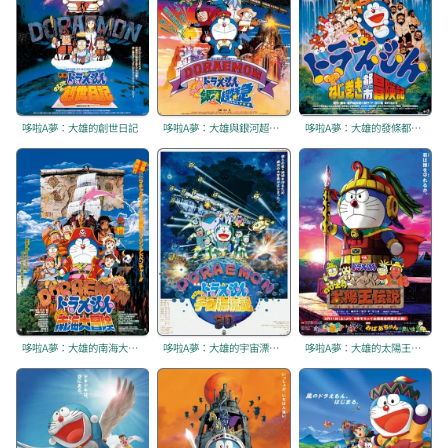
哆啦A夢：大雄的創世日記
哆啦A夢：大雄與銀河超特急
哆啦A夢：大雄的發條都市冒險記
哆啦A夢：大雄的南海大冒險
哆啦A夢：大雄的宇宙漂流記
哆啦A夢：大雄的太陽王傳說