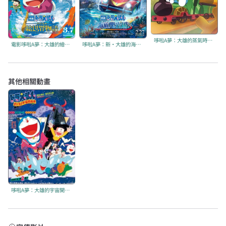
哆啦A夢：大雄的蒸氣時間車
電影哆啦A夢：大雄的繪畫世界物語
哆啦A夢：新·大雄的海底鬼岩城
其他相關動畫
哆啦A夢：大雄的宇宙開拓史