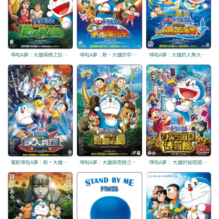
哆啦A夢：大雄與綠之巨人傳
哆啦A夢：新·大雄的宇宙開拓史
哆啦A夢：大雄的人魚大海戰
電影哆啦A夢：新·大雄與鐵人兵團 〜振翅吧 天使們〜
哆啦A夢：大雄與奇跡之島 〜Animal adventure〜
哆啦A夢： 大雄的祕密道具博物館