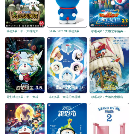
哆啦A夢：新·大雄的大魔境~扁扁與五人之探險隊~
STAND BY ME 哆啦A夢
哆啦A夢：大雄之宇宙英雄記
電影哆啦A夢：新·大雄的日本誕生
哆啦A夢：大雄的南極冰天雪地大冒險
哆啦A夢：大雄的金銀島