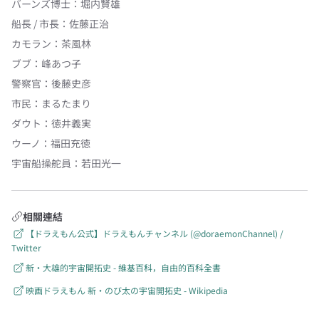
バーンズ博士
：
堀内賢雄
船長 / 市長
：
佐藤正治
カモラン
：
茶風林
ブブ
：
峰あつ子
警察官
：
後藤史彦
市民
：
まるたまり
ダウト
：
徳井義実
ウーノ
：
福田充徳
宇宙船操舵員
：
若田光一
相關連結
【ドラえもん公式】ドラえもんチャンネル (@doraemonChannel) /
Twitter
新·大雄的宇宙開拓史 - 維基百科，自由的百科全書
映画ドラえもん 新・のび太の宇宙開拓史 - Wikipedia