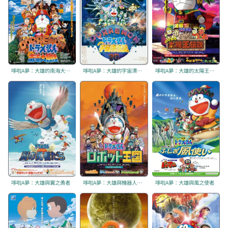
哆啦A夢：大雄的南海大冒險
哆啦A夢：大雄的宇宙漂流記
哆啦A夢：大雄的太陽王傳說
哆啦A夢：大雄與翼之勇者
哆啦A夢：大雄與機器人王國
哆啦A夢：大雄與風之使者