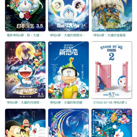
電影哆啦A夢：新·大雄的日本誕生
哆啦A夢：大雄的南極冰天雪地大冒險
哆啦A夢：大雄的金銀島
哆啦A夢：大雄的月球探測記
哆啦A夢：大雄的新恐龍
STAND BY ME 哆啦A夢 2