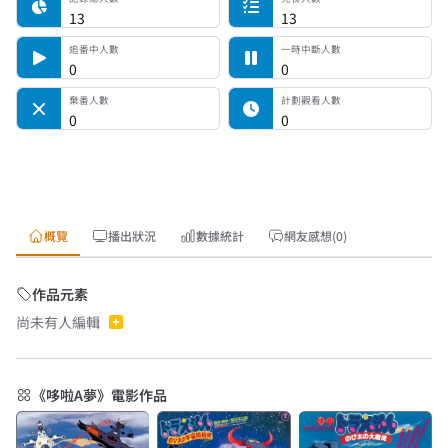
13
13
追番中人數
一時中斷人數
0
0
棄番人數
計劃觀看人數
0
0
概覽
播出狀況
數據統計
網友感想(0)
作品元素
尚未有人編輯
《哆啦A夢》電影作品