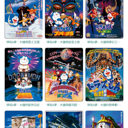
哆啦A夢：大雄與雲之王國
哆啦A夢：大雄與迷宮之旅
哆啦A夢：大雄與夢幻三劍士
哆啦A夢：大雄的創世日記
哆啦A夢：大雄與銀河超特急
哆啦A夢：大雄的發條都市冒險記