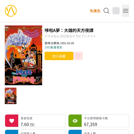
YourAnimes 你的動畫
免廣告
Op
哆啦A夢：大雄的天方夜譚
ドラえもん のび太のドラビアンナイト
首映日期為 1991-03-09
1991
動畫電影
加入追番
喜愛程度
平台累積觀看次數
記錄總人數
完食人數
追番中人數
一時中斷人數
棄番人數
計劃觀看人數
喜愛程度
平台累積觀看次數
7.60
67,359
(
5
)
記錄總人數
完食人數