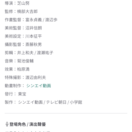
導演
：
芝山努
監修
：
楠部大吉郎
作畫監督
：
富永貞義 / 渡辺歩
美術監督
：
沼井信朗
美術設定
：
川本征平
攝影監督
：
斎藤秋男
剪輯
：
井上和夫 / 渡瀬祐子
音樂
：
菊池俊輔
效果
：
柏原満
特殊撮影
：
渡辺由利夫
動畫制作：
シンエイ動画
發行：
東宝
製作：
シンエイ動画 / テレビ朝日 / 小学館
登場角色 / 演出聲優