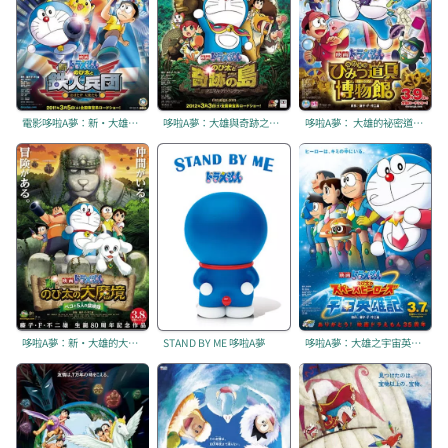
電影哆啦A夢：新·大雄與鐵人兵團 〜振翅吧 天使們〜
哆啦A夢：大雄與奇跡之島 〜Animal adventure〜
哆啦A夢： 大雄的祕密道具博物館
哆啦A夢：新·大雄的大魔境~扁扁與五人之探險隊~
STAND BY ME 哆啦A夢
哆啦A夢：大雄之宇宙英雄記