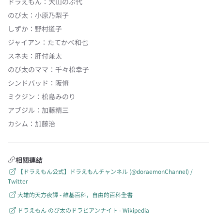
ドラえもん
：
大山のぶ代
のび太
：
小原乃梨子
しずか
：
野村道子
ジャイアン
：
たてかべ和也
スネ夫
：
肝付兼太
のび太のママ
：
千々松幸子
シンドバッド
：
阪脩
ミクジン
：
松島みのり
アブジル
：
加藤精三
カシム
：
加藤治
相關連結
【ドラえもん公式】ドラえもんチャンネル (@doraemonChannel) /
Twitter
大雄的天方夜譚 - 維基百科，自由的百科全書
ドラえもん のび太のドラビアンナイト - Wikipedia