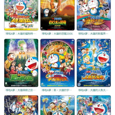
哆啦A夢：大雄的貓狗時空傳
哆啦A夢：大雄的恐龍2006
哆啦A夢：大雄的新魔界大冒險～7人魔法使～
哆啦A夢：大雄與綠之巨人傳
哆啦A夢：新·大雄的宇宙開拓史
哆啦A夢：大雄的人魚大海戰