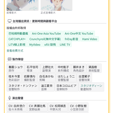
前導影片
正式宣傳影片
台灣播出資訊：更新時間與觀看平台
版權由羚邦取得
巴哈姆特動畫瘋
Ani-One Asia YouTube
Ani-One中文 YouTube
CATCHPLAY+
Crunchyroll
(無中文字幕)
friDay影音
Hami Video
LiTV線上影視
MyVideo
ofiii 歐飛
LINE TV
查看收費方式
製作陣容
春園ショウ
石平信司
上野壮大
中村能子
藤井まき
黛昌樹
原作
導演
副導演
系列構成
角色設計
美術監督
桂木今里
近藤慎与
白石あかね
はたしょう二
出雲範子
色彩設計
攝影監督
剪輯
音響監督
音響效果
スタジオ・ドンファン
澁江夏奈
日本コロムビア
スタジオディーン
音響制作
音樂
音樂制作
動畫制作
演出聲優
CV:
白井悠介
CV:
斉藤壮馬
CV:
松岡禎丞
CV:
小野友樹
佐々木秀鳴
宮野由美
平野大河
小笠原次郎