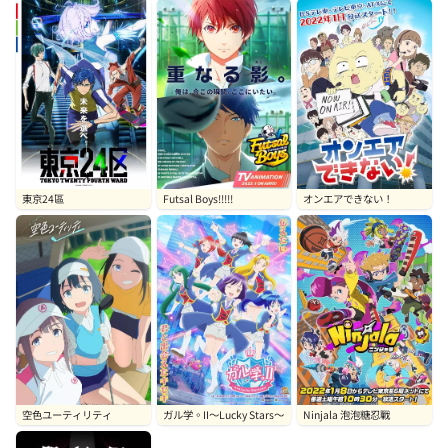
東京24區
Futsal Boys!!!!!
オンエアできない！
空色ユーティリティ
ガル学。II〜Lucky Stars〜
Ninjala 泡泡糖忍戰