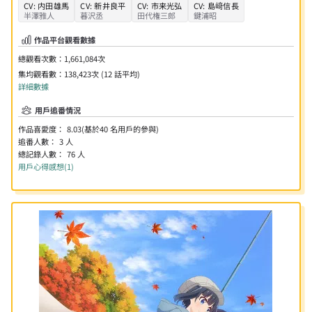
CV:
内田雄馬
CV:
新井良平
CV:
市来光弘
CV:
島﨑信長
半澤雅人
暮沢丞
田代権三郎
鍵浦昭
作品平台觀看數據
總觀看次數：
1,661,084
次
集均觀看數：
138,423次 (12 話平均)
詳細數據
用戶追番情況
作品喜愛度：
8.03
(基於
40
名用戶的參與)
追番人數：
3
人
總記錄人數：
76
人
用戶心得感想(1)