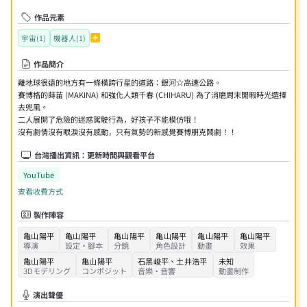
作品元素
宇宙(1)
機器人(1)
作品簡介
離地球很遠的地方有一條橫跨行星的道路：銀河☆高速公路。
賽博格的蒔苗 (MAKINA) 和強化人類千春 (CHIHARU) 為了消磨周末閒暇時光選擇
去兜風。
二人展開了危險的迷惑駕駛行為，好孩子不能模仿哦！
沒有劇情沒有眼淚沒有感動，只有氣勢的新感覺賽博朋克鬧劇！！
台灣播出資訊：更新時間與觀看平台
YouTube
查看收費方式
製作陣容
亀山陽平
亀山陽平
亀山陽平
亀山陽平
亀山陽平
亀山陽平
導演
設定・腳本
分鏡
角色設計
動畫
效果
亀山陽平
亀山陽平
石黑峻平
、
土井浩平
未知
3Dモデリング
コンポジット
音樂・音響
動畫制作
演出聲優