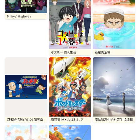
Milky☆Highway
小太郎一個人生活
新羅馬浴場
忍者哈特利 (2012) 第五季
寶可夢 神とよばれし アル
魔法科高中的劣等生 追憶篇
セウス