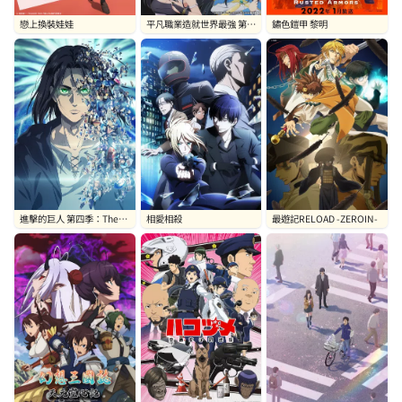
戀上換裝娃娃
平凡職業造就世界最強 第二
鏽色鎧甲 黎明
季
進擊的巨人 第四季：The
相愛相殺
最遊記RELOAD -ZEROIN-
Final Season Part 2