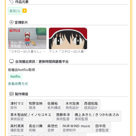
作品元素
孤兒(1)
宣傳影片
『コタローは1人暮らし』公
アニメ「コタローは1人暮ら
式ティーザー予告編 -
し」PV
Netflix
台灣播出資訊：更新時間與觀看平台
版權由Netflix取得
Netflix
查看收費方式
製作陣容
津村マミ
牧野友映
佐藤裕
木村友美
西道拓哉
原作
導演
系列構成
角色設計
道具設計
青木智由紀 / イノセユキエ
齋藤幸洋
橋上あきら / きつかわあさみ
美術設定
美術監督
美術監督
高村真実
長谷川舞
森悠也
FAIR WIND music
田中亮
攝影監督
剪輯
音樂
音樂制作
音響監督