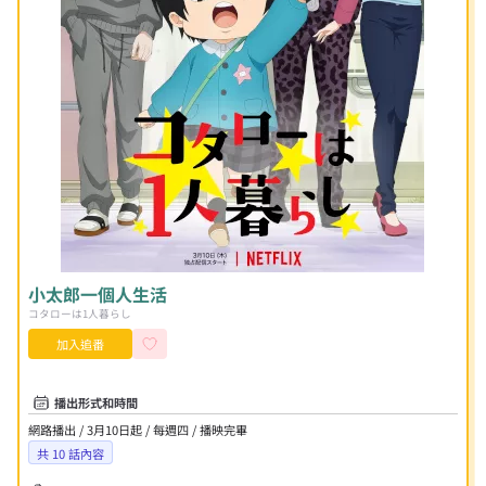
小太郎一個人生活
コタローは1人暮らし
加入追番
播出形式和時間
網路播出 / 3月10日起 / 每週四 / 播映完畢
共
10
話內容