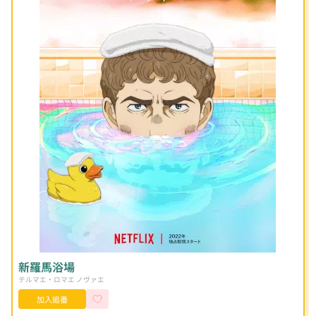
新羅馬浴場
テルマエ・ロマエ ノヴァエ
加入追番