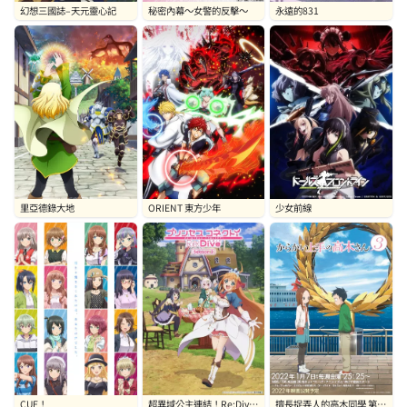
幻想三國誌–天元靈心記
秘密內幕～女警的反擊～
永遠的831
里亞德錄大地
ORIENT 東方少年
少女前線
CUE！
超異域公主連結！Re:Dive
擅長捉弄人的高木同學 第三