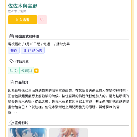
佐佐木與宮野
佐々木と宮野
加入追番
播出形式和時間
電視播出 / 1月10日起 / 每週一 / 播映完畢
新作
共
12
話內容
作品元素
BL(2)
校園(1)
作品簡介
因為長得像女生而感到自卑的腐男宮野由美，在某個夏天遇見有人在學校裡打架。
正當他鼓起勇氣想上前勸架的時候，按住宮野的肩膀代替他前去的，是有點壞壞的
學長佐佐木秀鳴。從此之後，佐佐木莫名其妙喜歡上宮野，甚至還叫他把喜歡的漫
畫借給自己！？就這樣，佐佐木漸漸迷上用閃閃發光的眼睛，與他聊BL的宮
野…。
宣傳影片