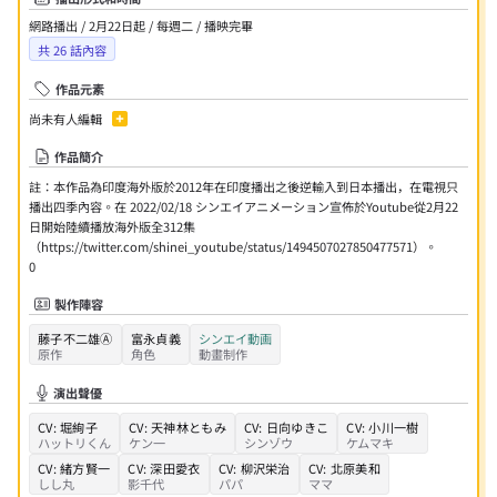
網路播出 / 2月22日起 / 每週二 / 播映完畢
共
26
話內容
作品元素
尚未有人編輯
作品簡介
註：本作品為印度海外版於2012年在印度播出之後逆輸入到日本播出，在電視只
播出四季內容。在 2022/02/18 シンエイアニメーション宣佈於Youtube從2月22
日開始陸續播放海外版全312集
（https://twitter.com/shinei_youtube/status/1494507027850477571）。
0
製作陣容
藤子不二雄Ⓐ
富永貞義
シンエイ動画
原作
角色
動畫制作
演出聲優
CV:
堀絢子
CV:
天神林ともみ
CV:
日向ゆきこ
CV:
小川一樹
ハットリくん
ケン一
シンゾウ
ケムマキ
CV:
緒方賢一
CV:
深田愛衣
CV:
柳沢栄治
CV:
北原美和
しし丸
影千代
パパ
ママ