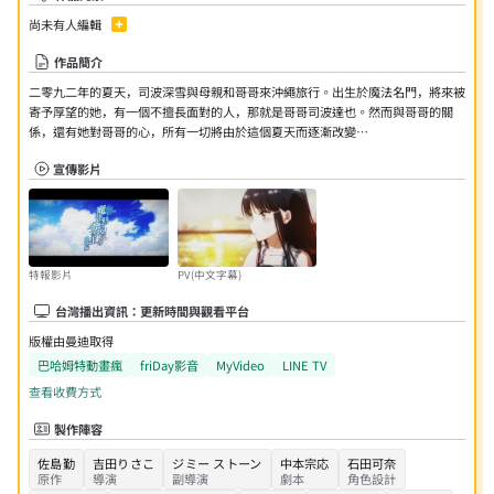
尚未有人編輯
作品簡介
二零九二年的夏天，司波深雪與母親和哥哥來沖繩旅行。出生於魔法名門，將來被
寄予厚望的她，有一個不擅長面對的人，那就是哥哥司波達也。然而與哥哥的關
係，還有她對哥哥的心，所有一切將由於這個夏天而逐漸改變…
宣傳影片
特報影片
PV(中文字幕)
台灣播出資訊：更新時間與觀看平台
版權由曼迪取得
巴哈姆特動畫瘋
friDay影音
MyVideo
LINE TV
查看收費方式
製作陣容
佐島勤
吉田りさこ
ジミー ストーン
中本宗応
石田可奈
原作
導演
副導演
劇本
角色設計