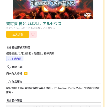
寶可夢 神とよばれし アルセウス
ポケットモンスター 神とよばれし アルセウス
加入追番
播出形式和時間
網路播出 / 1月21日起 / 每週五 / 播映完畢
共
4
話內容
作品元素
尚未有人編輯
作品簡介
慶祝遊戲《寶可夢傳說 阿爾宙斯》推出，在 Amazon Prime Video 所播出的動畫
影片。
製作陣容