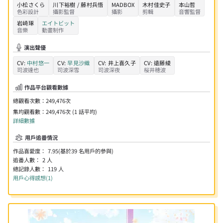
小松さくら
川下裕樹 / 藤村兵悟
MADBOX
木村佳史子
本山哲
色彩設計
攝影監督
攝影
剪輯
音響監督
岩崎琢
エイトビット
音樂
動畫制作
演出聲優
CV:
中村悠一
CV:
早見沙織
CV:
井上喜久子
CV:
遠藤綾
司波達也
司波深雪
司波深夜
桜井穂波
作品平台觀看數據
總觀看次數：
249,476
次
集均觀看數：
249,476次 (1 話平均)
詳細數據
用戶追番情況
作品喜愛度：
7.95
(基於
39
名用戶的參與)
追番人數：
2
人
總記錄人數：
119
人
用戶心得感想(1)