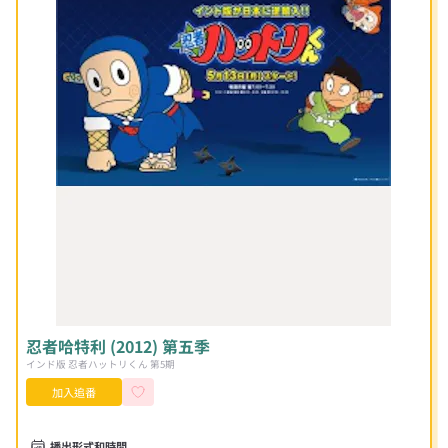
忍者哈特利 (2012) 第五季
インド版 忍者ハットリくん 第5期
加入追番
播出形式和時間