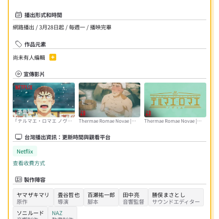
播出形式和時間
網路播出 / 3月28日起 / 每週一 / 播映完畢
作品元素
尚未有人編輯
宣傳影片
「テルマエ・ロマエ ノヴァ
Thermae Romae Novae |
Thermae Romae Novae |
エ」予告編 - Netflix
Japanese Cast
Opening Theme | Netflix
Announcement | Netflix
Anime
台灣播出資訊：更新時間與觀看平台
Anime
Netflix
查看收費方式
製作陣容
ヤマザキマリ
畳谷哲也
百瀬祐一郎
田中亮
勝俣まさとし
原作
導演
腳本
音響監督
サウンドエディター
ソニルード
NAZ