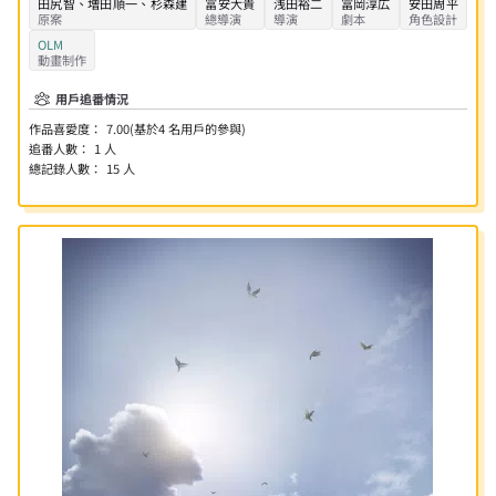
田尻智
、
増田順一
、
杉森建
冨安大貴
浅田裕二
冨岡淳広
安田周平
原案
總導演
導演
劇本
角色設計
OLM
動畫制作
用戶追番情況
作品喜愛度：
7.00
(基於
4
名用戶的參與)
追番人數：
1
人
總記錄人數：
15
人