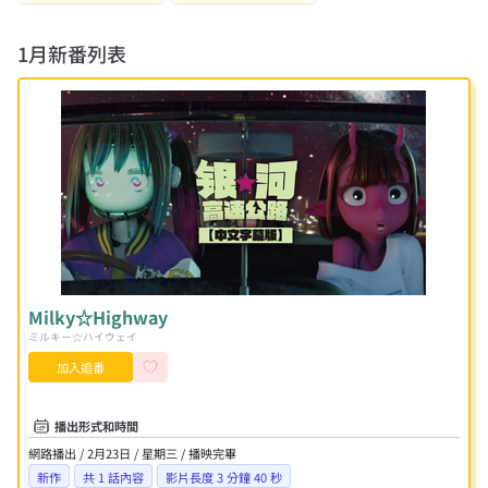
1月
新番列表
Milky☆Highway
ミルキー☆ハイウェイ
加入追番
播出形式和時間
網路播出 / 2月23日 / 星期三 / 播映完畢
新作
共
1
話內容
影片長度 3 分鐘 40 秒