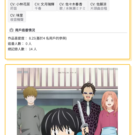
CV:
小林花菜
CV:
文月瑞輝
CV:
佐々木春香
CV:
佐藤涼
莳苗
千春
歌 / 水無瀬ミナミ
片頭曲合唱
CV:
味里
收音機聲
用戶追番情況
作品喜愛度：
8.25
(基於
4
名用戶的參與)
追番人數：
0
人
總記錄人數：
14
人