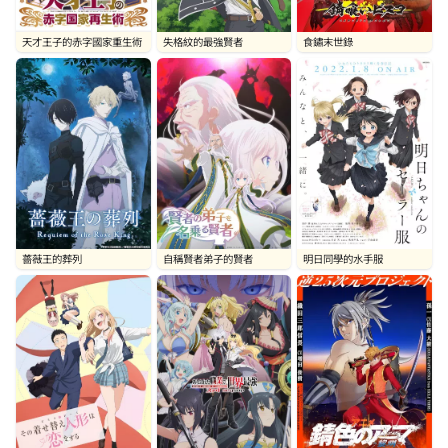
天才王子的赤字國家重生術
失格紋的最強賢者
食鏽末世錄
薔薇王的葬列
自稱賢者弟子的賢者
明日同學的水手服