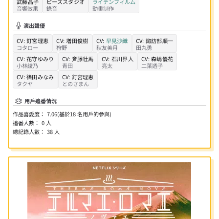
武藤晶子
ピーズスタジオ
ライデンフィルム
音響效果
錄音
動畫制作
演出聲優
CV:
釘宮理恵
CV:
増田俊樹
CV:
早見沙織
CV:
諏訪部順一
コタロー
狩野
秋友美月
田丸勇
CV:
花守ゆみり
CV:
斉藤壮馬
CV:
石川界人
CV:
森嶋優花
小林綾乃
青田
亮太
二葉透子
CV:
篠田みなみ
CV:
釘宮理恵
タクヤ
とのさまん
用戶追番情況
作品喜愛度：
7.06
(基於
18
名用戶的參與)
追番人數：
0
人
總記錄人數：
38
人