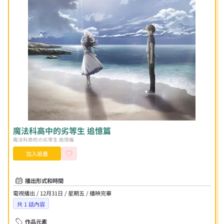
魔法科高中的劣等生 追憶篇
魔法科高校の劣等生 追憶編
加入追番
播出形式和時間
電視播出 / 12月31日 / 星期五 / 播映完畢
共
1
話內容
作品元素