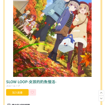
SLOW LOOP-女孩的釣魚慢活-
スローループ
加入追番
播出形式和時間