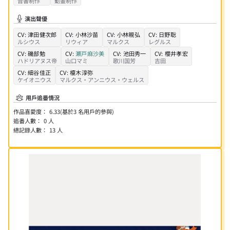
音響制作
動畫制作
演出聲優
CV:
津田健次郎
CV:
小林沙苗
CV:
小林親弘
CV:
日野聡
ルシウス
リウィア
マルクス
レグルス
CV:
磯部勉
CV:
瀬戸麻沙美
CV:
池田秀一
CV:
櫻井孝宏
ハドリアヌス帝
山口マミ
歌川国芳
吉田
CV:
細谷佳正
CV:
榎木淳弥
ケイオニウス
マルクス・アンニウス・ウェルス
用戶追番情況
作品喜愛度：
6.33
(基於
3
名用戶的參與)
追番人數：
0
人
總記錄人數：
13
人