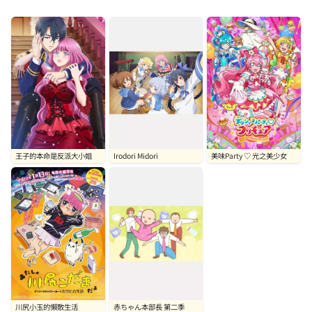
王子的本命是反派大小姐
Irodori Midori
美味Party ♡ 光之美少女
川尻小玉的懶散生活
赤ちゃん本部長 第二季