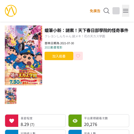
YourAnimes 你的動畫
免廣告
Op
蠟筆小新：謎案！天下春日部學院的怪奇事件
クレヨンしんちゃん 謎メキ！花の天カス学園
首映日期為 2021-07-30
2021
動畫電影
加入追番
喜愛程度
平台累積觀看次數
記錄總人數
完食人數
追番中人數
一時中斷人數
棄番人數
計劃觀看人數
喜愛程度
平台累積觀看次數
8.29
20,276
(
7
)
記錄總人數
完食人數