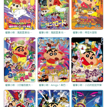
蠟筆小新：風起雲湧 壯烈！戰國大會戰
蠟筆小新：風起雲湧 光榮燒肉之路
蠟筆小新：時空大冒險
蠟筆小新：3分鐘百變大進擊
蠟筆小新：Amigo！森巴入侵計畫
蠟筆小新：小白的屁屁炸彈