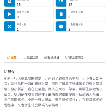
16
12
追番中人數
一時中斷人數
0
0
棄番人數
計劃觀看人數
1
3
概覽
播出狀況
數據統計
網友感想(0)
簡介
小新一行人在風間的邀請下，來到了超級菁英學校「天下春日部學
院」進行為期一週的體驗入學，風間打算拿下好成績並取得入學資
格，但小新卻一直在扯後腿，兩人在大吵一架後，風間生氣地跑出
宿舍，卻倒臥在崩塌的鐘樓？醒來後的風間變成一個超級大笨蛋，
為了解開真相，小新一行人組成「春日部偵探社」，在找尋真相的
過程中，又會發生什麼爆笑的事情呢？