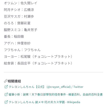
オツムン
：
佐久間レイ
阿月チシオ
：
広橋涼
豆沢サスガ
：
村瀬歩
のろろ
：
齋藤彩夏
脇野スミコ
：
亀井芳子
番長
：
稲田徹
アゲハ
：
仲里依紗
フワちゃん
：
フワちゃん
ヨーヨー
：
松尾駿（チョコレートプラネット）
給食袋
：
長田庄平（チョコレートプラネット）
相關連結
クレヨンしんちゃん【公式】 (@crayon_official) / Twitter
蠟筆小新：謎案！天下春日部學院的怪奇事件 - 維基百科，自由的百科全書
クレヨンしんちゃん 謎メキ!花の天カス学園 - Wikipedia