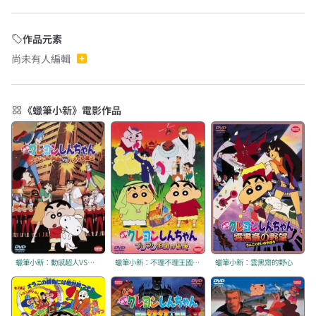
作品元素
尚未有人編輯
《蠟筆小新》電影作品
蠟筆小新：動感超人VS高衩魔王
蠟筆小新：不理不理王國的秘寶
蠟筆小新：雲黑齋的野心