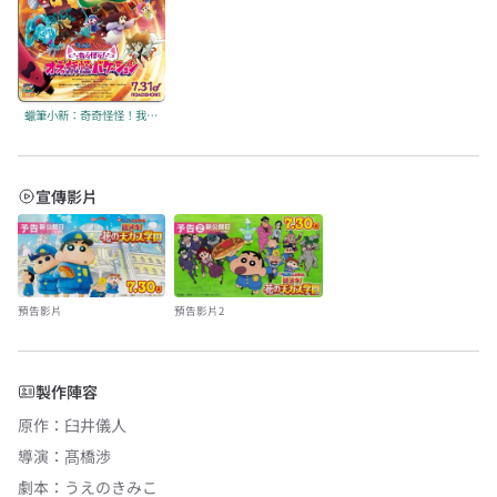
蠟筆小新：奇奇怪怪！我的妖怪假期
宣傳影片
預告影片
預告影片2
製作陣容
原作
：
臼井儀人
導演
：
髙橋渉
劇本
：
うえのきみこ