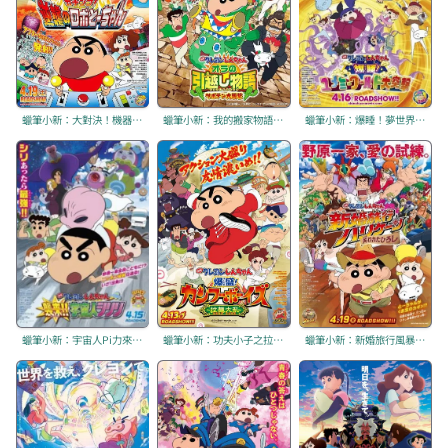
蠟筆小新：大對決！機器人爸爸的反擊
蠟筆小新：我的搬家物語 仙人掌大襲擊
蠟筆小新：爆睡！夢世界大作戰
蠟筆小新：宇宙人Pi力來襲！！
蠟筆小新：功夫小子之拉麵大亂鬥
蠟筆小新：新婚旅行風暴 ~奪回廣志大作戰~