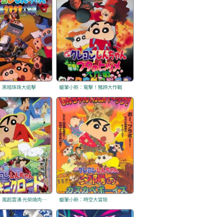
：黑暗珠珠大追擊
蠟筆小新：電擊！豬蹄大作戰
蠟筆小新：風起雲湧 光榮燒肉之路
蠟筆小新：時空大冒險