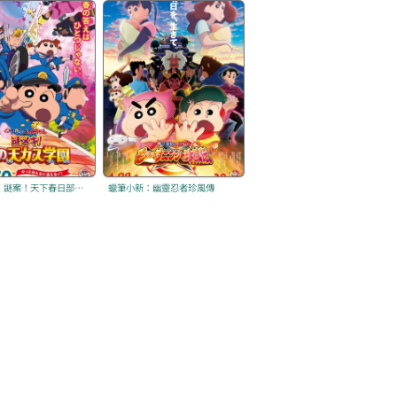
蠟筆小新：謎案！天下春日部學院的怪奇事件
蠟筆小新：幽靈忍者珍風傳