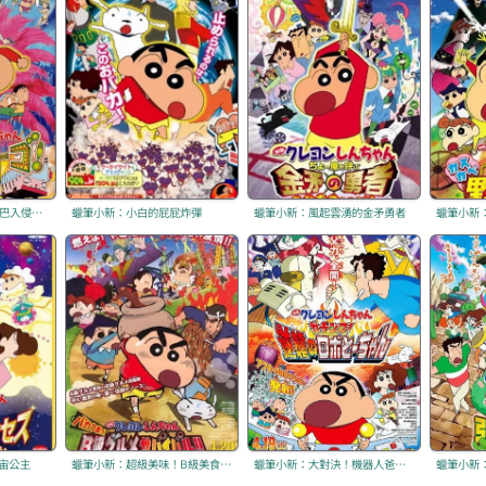
蠟筆小新：Amigo！森巴入侵計畫
蠟筆小新：小白的屁屁炸彈
蠟筆小新：風起雲湧的金矛勇者
蠟筆小新
宙公主
蠟筆小新：超級美味！B級美食大逃亡！！
蠟筆小新：大對決！機器人爸爸的反擊