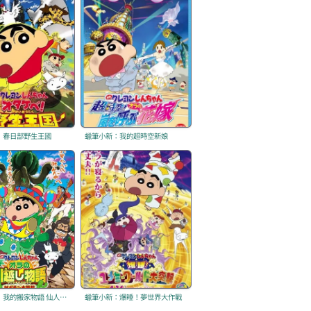
：春日部野生王國
蠟筆小新：我的超時空新娘
蠟筆小新：我的搬家物語 仙人掌大襲擊
蠟筆小新：爆睡！夢世界大作戰