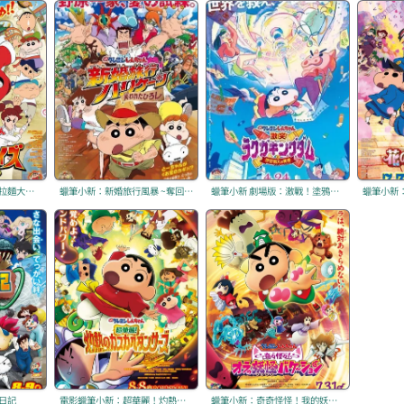
蠟筆小新：功夫小子之拉麵大亂鬥
蠟筆小新：新婚旅行風暴 ~奪回廣志大作戰~
蠟筆小新 劇場版：激戰！塗鴉王國與差不多四勇者
日記
電影蠟筆小新：超華麗！灼熱的春日部舞者們
蠟筆小新：奇奇怪怪！我的妖怪假期