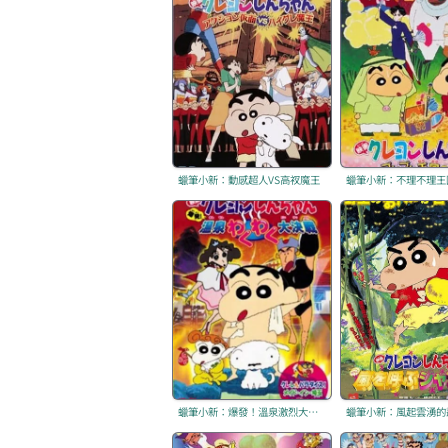
蠟筆小新：動感超人VS高衩魔王
蠟筆小新：不理不理王
蠟筆小新：爆發！溫泉激烈大決戰
蠟筆小新：風起雲湧的