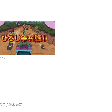
影片2
遥子 / 鈴木大司