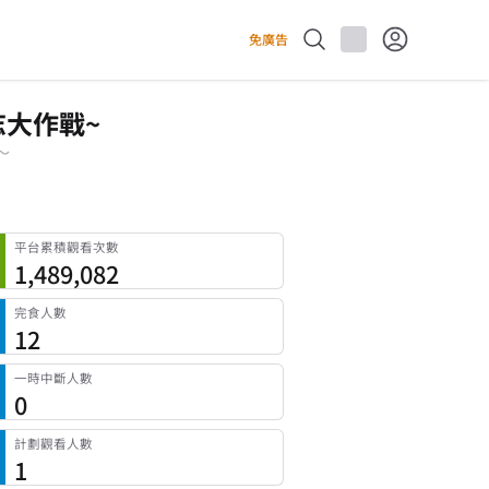
免廣告
志大作戰~
〜
平台累積觀看次數
1,489,082
完食人數
12
一時中斷人數
0
計劃觀看人數
1