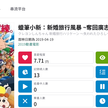
料
串流平台
蠟筆小新：新婚旅行風暴 ~奪回廣
クレヨンしんちゃん 新婚旅行ハリケーン 〜失われたひろし
首映日期為 2019-04-19
2019
動畫電影
喜愛程度
平台累積觀看次數
記錄總人數
完食人數
追番中人數
一時中斷人數
棄番人數
計劃觀看人數
喜愛程度
7.71
(
7
)
記錄總人數
13
追番中人數
0
棄番人數
0