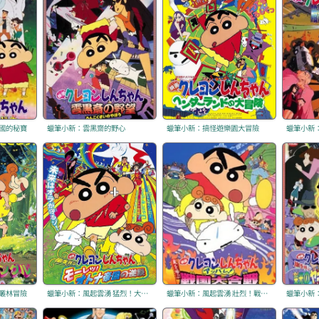
國的秘寶
蠟筆小新：雲黑齋的野心
蠟筆小新：搞怪遊樂園大冒險
蠟筆小新
叢林冒險
蠟筆小新：風起雲湧 猛烈！大人帝國的反擊
蠟筆小新：風起雲湧 壯烈！戰國大會戰