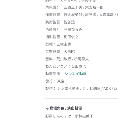
角色設計
：
三原三千夫 / 末吉裕一郎
作畫監督
：
針金屋英郎 / 原勝徳 / 大森孝敏 
美術監督
：
皆谷透
色彩設計
：
今泉ひろみ
攝影監督
：
梅田俊之
剪輯
：
三宅圭貴
音響監督
：
大熊昭
音樂
：
荒川敏行 / 松尾早人
ねんどアニメ
：
石田卓也
動畫制作：
シンエイ動画
發行：
東宝
製作：
シンエイ動画 / テレビ朝日 / ADK / 
登場角色 / 演出聲優
野原しんのすけ
：
小林由美子