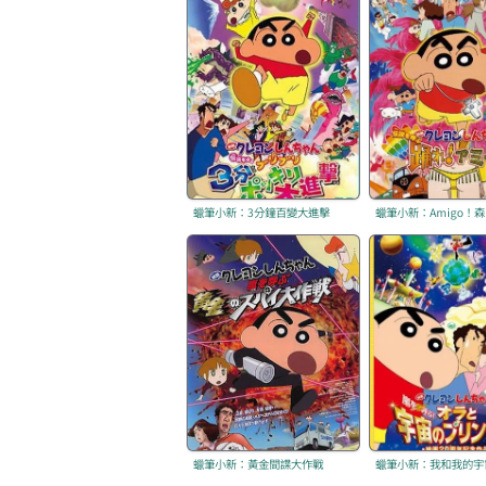
蠟筆小新：3分鐘百變大進擊
蠟筆小新：黃金間諜大作戰
蠟筆小新：我和我的宇