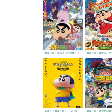
蠟筆小新：宇宙人Pi力來襲！！
新次元！蠟筆小新 THE MOVIE 超能力大決戰～飛吧！手卷壽司～
蠟筆小新：我們的恐龍