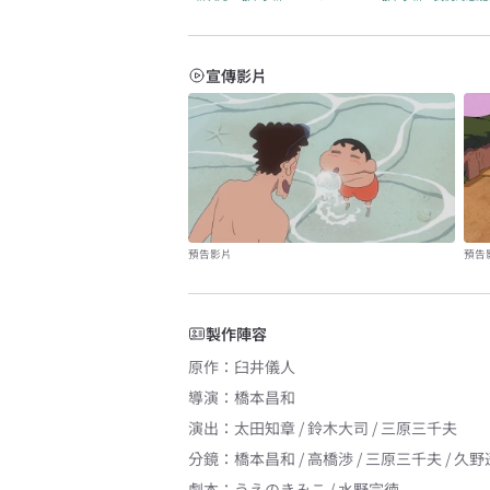
宣傳影片
預告影片
預告
製作陣容
原作
：
臼井儀人
導演
：
橋本昌和
演出
：
太田知章 / 鈴木大司 / 三原三千夫
分鏡
：
橋本昌和 / 高橋渉 / 三原三千夫 / 久野
劇本
：
うえのきみこ / 水野宗徳