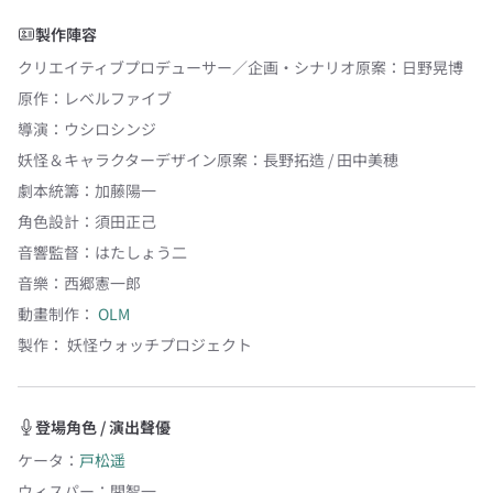
YOYO TV 全台獨家首播！
製作陣容
クリエイティブプロデューサー／企画・シナリオ原案
：
日野晃博
原作
：
レベルファイブ
導演
：
ウシロシンジ
妖怪＆キャラクターデザイン原案
：
長野拓造 / 田中美穂
劇本統籌
：
加藤陽一
角色設計
：
須田正己
音響監督
：
はたしょう二
音樂
：
西郷憲一郎
動畫制作：
OLM
製作：
妖怪ウォッチプロジェクト
登場角色 / 演出聲優
ケータ
：
戸松遥
ウィスパー
：
関智一