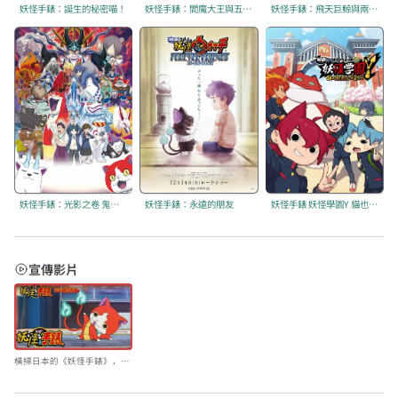
妖怪手錶：誕生的秘密喵！
妖怪手錶：閻魔大王與五個故事喵！
妖怪手錶：飛天巨鯨與兩個世界的大冒險喵！
妖怪手錶：光影之卷 鬼王的復活
妖怪手錶：永遠的朋友
妖怪手錶 妖怪學園Y 貓也能成為HERO嗎
宣傳影片
橫掃日本的《妖怪手錶》，就
在5/9起每週六日晚上7:00