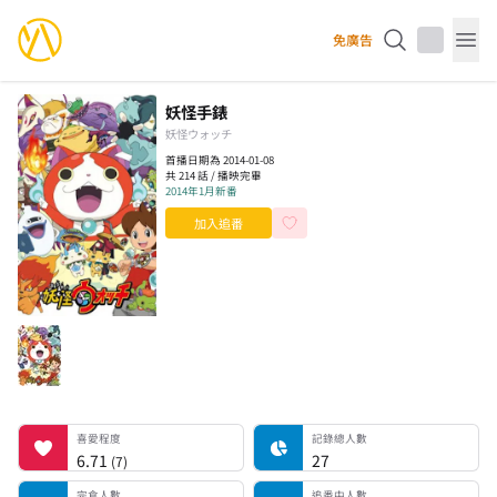
YourAnimes 你的動畫
免廣告
Op
妖怪手錶
妖怪ウォッチ
首播日期為 2014-01-08
共 214 話 / 播映完畢
2014年1月新番
加入追番
喜愛程度
記錄總人數
完食人數
追番中人數
一時中斷人數
棄番人數
計劃觀看人數
喜愛程度
記錄總人數
6.71
27
(
7
)
完食人數
追番中人數