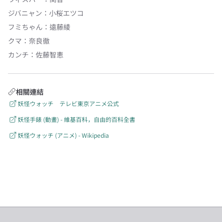
ジバニャン
：
小桜エツコ
フミちゃん
：
遠藤綾
クマ
：
奈良徹
カンチ
：
佐藤智恵
相關連結
妖怪ウォッチ テレビ東京アニメ公式
妖怪手錶 (動畫) - 維基百科，自由的百科全書
妖怪ウォッチ (アニメ) - Wikipedia