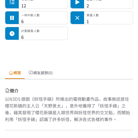
12
2
一時中斷人數
棄番人數
6
1
計劃觀看人數
6
概覽
網友感想(0)
簡介
以N3DS 遊戲《妖怪手錶》所推出的電視動畫作品，故事敘述居住
櫻花新鎮的主人公「天野景太」，意外地獲得了「妖怪手錶」之
後，藉其發現了櫻花新鎮是人類世界與妖怪世界的交叉點，而開始
利用「妖怪手錶」認識了許多妖怪，解決各式各樣的事件。