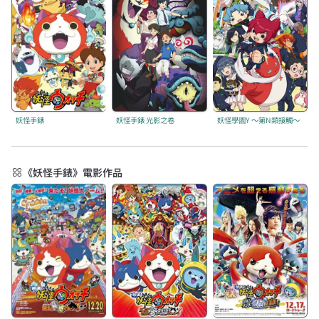
妖怪手錶
妖怪手錶 光影之卷
妖怪學園Y ～第N類接觸～
《妖怪手錶》電影作品