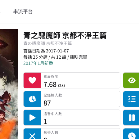
料
串流平台
青之驅魔師 京都不淨王篇
青の祓魔師 京都不浄王篇
首播日期為 2017-01-07
每話 25 分鐘 / 共 12 話 / 播映完畢
2017年1月新番
喜愛程度
平台累積觀看次數
記錄總人數
完食人數
追番中人數
一時中斷人數
棄番人數
計劃觀看人數
喜愛程度
7.68
(
28
)
記錄總人數
87
追番中人數
1
棄番人數