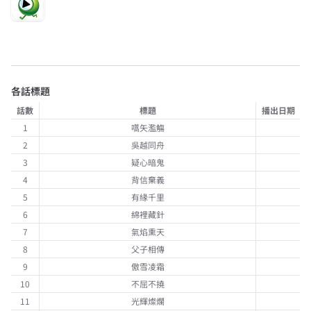
各話標題
話數
標題
播出日期
1
嚆矢濫觴
2
吳越同舟
3
疑心暗鬼
4
背信棄義
5
有緣千里
6
綿裡藏針
7
氣焰熏天
8
父子相傳
9
傲雪凌霜
10
不屈不撓
11
光輝燦爛