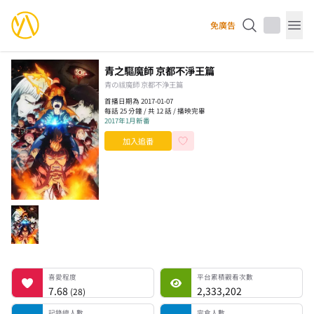
YourAnimes 你的動畫
免廣告
Op
青之驅魔師 京都不淨王篇
青の祓魔師 京都不浄王篇
首播日期為 2017-01-07
每話 25 分鐘 / 共 12 話 / 播映完畢
2017年1月新番
加入追番
喜愛程度
平台累積觀看次數
記錄總人數
完食人數
追番中人數
一時中斷人數
棄番人數
計劃觀看人數
喜愛程度
平台累積觀看次數
7.68
2,333,202
(
28
)
記錄總人數
完食人數