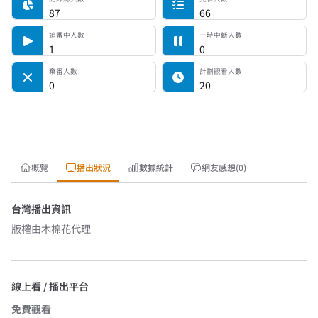
87
66
追番中人數
一時中斷人數
1
0
棄番人數
計劃觀看人數
0
20
概覽
播出狀況
數據統計
網友感想(0)
台灣播出資訊
版權由
木棉花
代理
線上看 / 播出平台
免費觀看