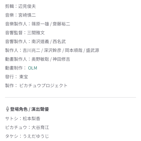
剪輯
：
辺見俊夫
音樂
：
宮崎慎二
音樂製作人
：
篠原一雄 / 齋藤裕二
音響監督
：
三間雅文
音響製作人
：
南沢道義 / 西名武
製作人
：
吉川兆二 / 深沢幹彦 / 岡本順哉 / 盛武源
動畫製作人
：
奥野敏聡 / 神田修吉
動畫制作：
OLM
發行：
東宝
製作：
ピカチュウプロジェクト
登場角色 / 演出聲優
サトシ
：
松本梨香
ピカチュウ
：
大谷育江
タケシ
：
うえだゆうじ