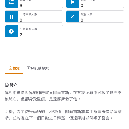
8
0
一時中斷人數
棄番人數
0
0
計劃觀看人數
2
概覽
網友感想(0)
簡介
傳說中創造世界的神奇寶貝阿爾宙斯，在某次災難中拯救了世界不
被滅亡，但卻身受重傷，是達摩斯救了他。
之後，為了使米季納的土地復甦，阿爾宙斯將其生命寶玉借給達摩
斯，並約定在下一個日蝕之日歸還，但達摩斯卻背叛了誓言。