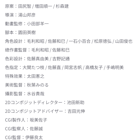
原案
：
田尻智 / 増田順一 / 杉森建
導演
：
湯山邦彦
動畫監修
：
小田部羊一
腳本
：
園田英樹
角色設計
：
毛利和昭 / 佐藤和巳 / 一石小百合 / 松原徳弘 / 山田俊也
總作畫監督
：
毛利和昭 / 佐藤和巳
色彩設計
：
佐藤真由美 / 吉野記通
色指定
：
大関たつ枝 / 佐藤直 / 岡宮志帆 / 高橋友子 / 手嶋明美
特殊效果
：
太田憲之
美術監督
：
秋葉みのる
攝影監督
：
水谷貴哉
2Dコンポジットディレクター
：
池田新助
2Dコンポジットアドバイザー
：
吉田光伸
CGI製作人
：
坂美佐子
CGI監察人
：
佐藤誠
CGI監督
：
伊藤良太