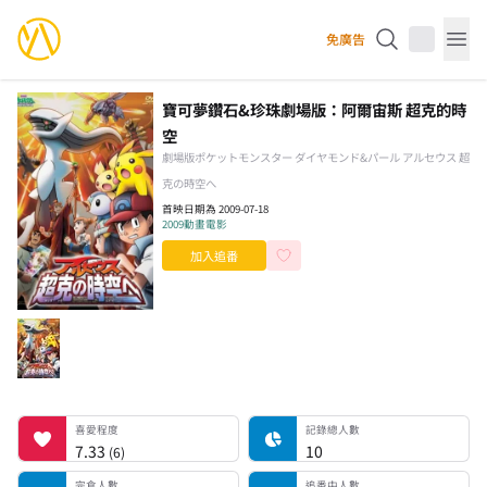
YourAnimes 你的動畫
免廣告
Op
寶可夢鑽石&珍珠劇場版：阿爾宙斯 超克的時
空
劇場版ポケットモンスター ダイヤモンド&パール アルセウス 超
克の時空へ
首映日期為 2009-07-18
2009
動畫電影
加入追番
喜愛程度
記錄總人數
完食人數
追番中人數
一時中斷人數
棄番人數
計劃觀看人數
喜愛程度
記錄總人數
7.33
10
(
6
)
完食人數
追番中人數