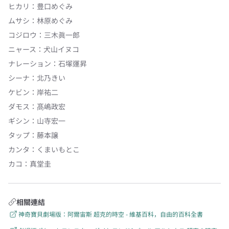
ヒカリ
：
豊口めぐみ
ムサシ
：
林原めぐみ
コジロウ
：
三木眞一郎
ニャース
：
犬山イヌコ
ナレーション
：
石塚運昇
シーナ
：
北乃きい
ケビン
：
岸祐二
ダモス
：
髙嶋政宏
ギシン
：
山寺宏一
タップ
：
藤本譲
カンタ
：
くまいもとこ
カコ
：
真堂圭
相關連結
神奇寶貝劇場版：阿爾宙斯 超克的時空 - 維基百科，自由的百科全書