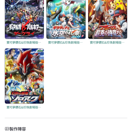
寶可夢鑽石&珍珠劇場版：決戰時空之塔 帝牙盧卡VS帕路奇犽VS達克萊伊
寶可夢鑽石&珍珠劇場版：騎拉帝納與冰空的花束 潔咪
寶可夢鑽石&珍珠劇場版：阿爾宙斯 超克的時空
寶可夢鑽石&珍珠劇場版：幻影的霸者 索羅亞克
製作陣容