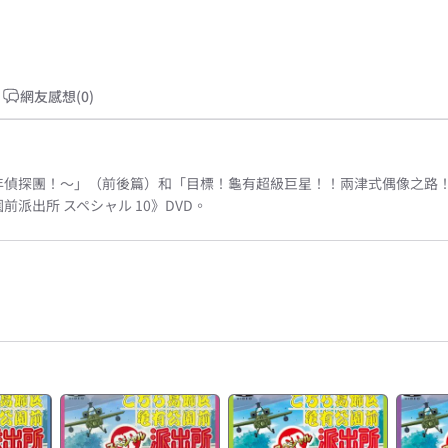
網友感想(0)
年偵探團！～」（前後篇）和「目標！龜有超級巨星！！兩津式偶像之路
派出所 スペシャル 10》DVD。