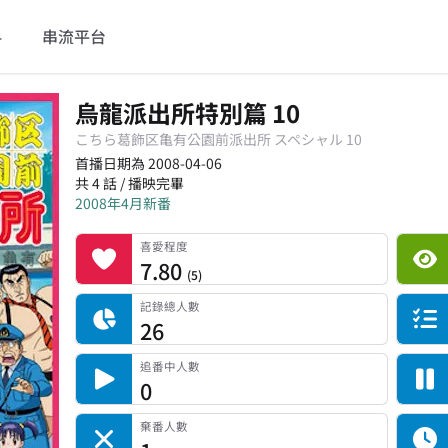
料
串流平台
烏龍派出所特別篇 10
こちら葛飾区亀有公園前派出所 スペシャル 10
首播日期為 2008-04-06
共 4 話 / 播映完畢
2008年4月新番
喜愛程度
平台累積觀看次數
記錄總人數
完食人數
追番中人數
一時中斷人數
棄番人數
計劃觀看人數
喜愛程度
7.80
(
5
)
記錄總人數
26
追番中人數
0
棄番人數