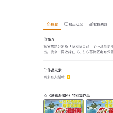
概覽
播出狀況
數據統計
簡介
篇名標題分別為「我和我自己！？～淺草少
出，後來一同收錄在《こちら葛飾区亀有公園前
作品元素
尚未有人編輯
《烏龍派出所》特別篇作品