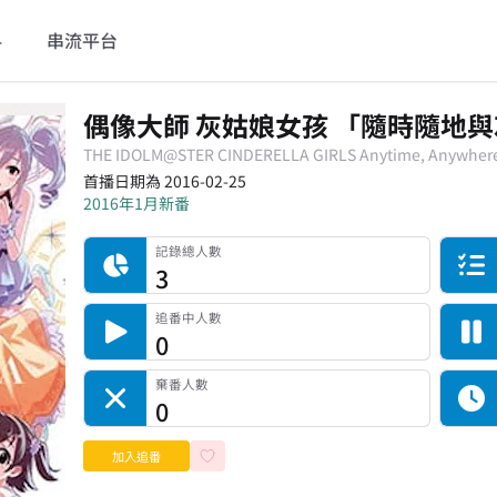
料
串流平台
偶像大師 灰姑娘女孩 「隨時隨地
THE IDOLM@STER CINDERELLA GIRLS Anytime, Anywhere 
首播日期為 2016-02-25
2016年1月新番
記錄總人數
完食人數
追番中人數
一時中斷人數
棄番人數
計劃觀看人數
記錄總人數
3
追番中人數
0
棄番人數
0
加入追番