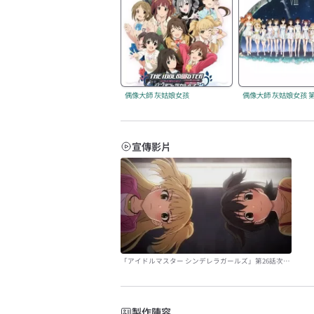
偶像大師 灰姑娘女孩
偶像大師 灰姑娘女孩 
宣傳影片
「アイドルマスター シンデレラガールズ」第26話次回
予告ムービー
製作陣容