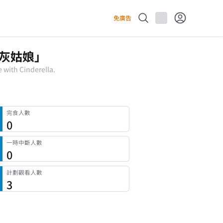
免廣告
與灰姑娘」
with Cinderella.
完食人數
0
一時中斷人數
0
計劃觀看人數
3