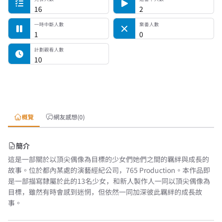
16
2
一時中斷人數
棄番人數
1
0
計劃觀看人數
10
概覽
網友感想(0)
簡介
這是一部關於以頂尖偶像為目標的少女們她們之間的羈絆與成長的
故事。位於都內某處的演藝經紀公司，765 Production。本作品即
是一部描寫隸屬於此的13名少女，和新人製作人一同以頂尖偶像為
目標，雖然有時會感到迷惘，但依然一同加深彼此羈絆的成長故
事。