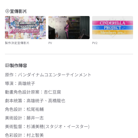
宣傳影片
製作決定宣傳影片
PV
PV2
製作陣容
原作
：
バンダイナムコエンターテインメント
導演
：
高雄統子
動畫角色設計原案
：
杏仁豆腐
劇本統籌
：
高雄統子
、
髙橋龍也
角色設計
：
松尾祐輔
美術設計
：
藤井一志
美術監督
：
杉浦美穂(スタジオ・イースター)
色彩設計
：
村上智美