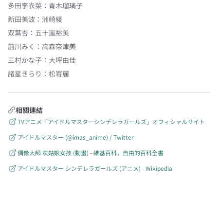
多田李衣菜
：
青木瑠璃子
新田美波
：
洲崎綾
双葉杏
：
五十嵐裕美
前川みく
：
高森奈津美
三村かな子
：
大坪由佳
諸星きらり
：
松嵜麗
相關連結
TVアニメ「アイドルマスターシンデレラガールズ」オフィシャルサイト
アイドルマスター (@imas_anime) / Twitter
偶像大師 灰姑娘女孩 (動畫) - 維基百科，自由的百科全書
アイドルマスター シンデレラガールズ (アニメ) - Wikipedia