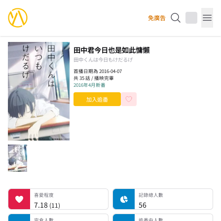
YourAnimes 你的動畫
免廣告
Op
田中君今日也是如此慵懶
田中くんは今日もけだるげ
首播日期為 2016-04-07
共 35 話 / 播映完畢
2016年4月新番
加入追番
喜愛程度
記錄總人數
完食人數
追番中人數
一時中斷人數
棄番人數
計劃觀看人數
喜愛程度
記錄總人數
7.18
56
(
11
)
完食人數
追番中人數