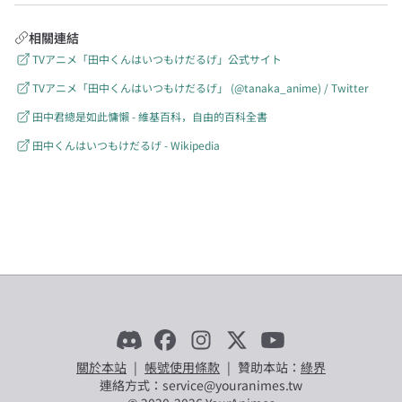
相關連結
TVアニメ「田中くんはいつもけだるげ」公式サイト
TVアニメ「田中くんはいつもけだるげ」 (@tanaka_anime) / Twitter
田中君總是如此慵懶 - 維基百科，自由的百科全書
田中くんはいつもけだるげ - Wikipedia
關於本站
|
帳號使用條款
|
贊助本站：
綠界
連絡方式：service@youranimes.tw