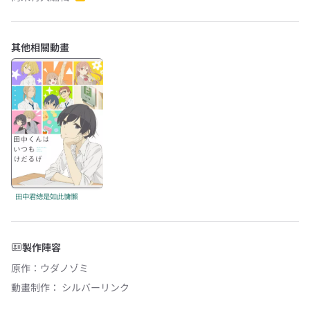
其他相關動畫
田中君總是如此慵懶
製作陣容
原作
：
ウダノゾミ
動畫制作：
シルバーリンク