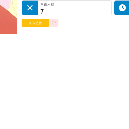
棄番人數
7
加入追番