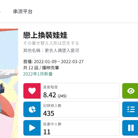
料
串流平台
戀上換裝娃娃
その着せ替え人形は恋をする
其他名稱：
更衣人偶墜入愛河
首播: 2022-01-09 ~ 2022-03-27
共 12 話 / 播映完畢
2022年1月新番
喜愛程度
平台累積觀看次數
記錄總人數
完食人數
追番中人數
一時中斷人數
棄番人數
計劃觀看人數
喜愛程度
8.42
(
245
)
記錄總人數
435
追番中人數
11