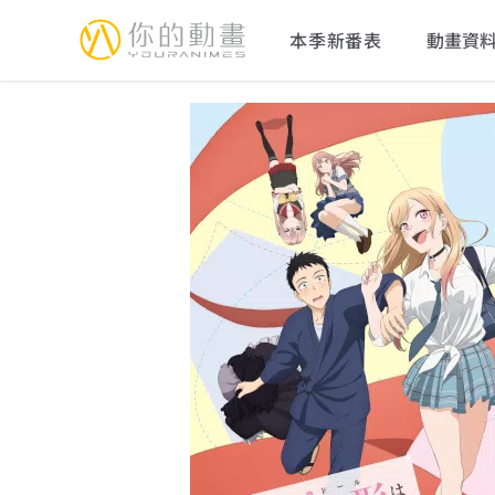
YourAnimes 你的動畫
本季新番表
動畫資