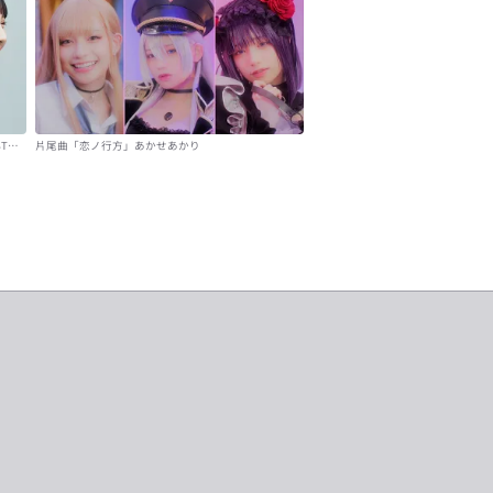
T
片尾曲「恋ノ行方」あかせあかり