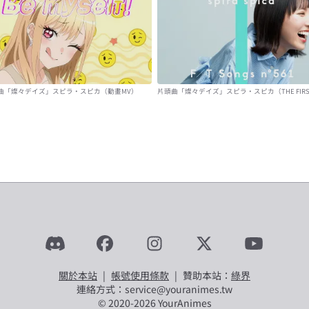
曲「燦々デイズ」スピラ・スピカ（動畫MV）
片頭曲「燦々デイズ」スピラ・スピカ（THE FIRS
TAKE)
關於本站
|
帳號使用條款
|
贊助本站：
綠界
連絡方式：service@youranimes.tw
© 2020-
2026
YourAnimes