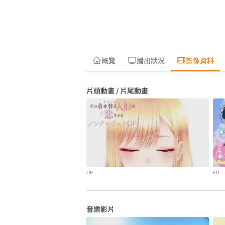
概覽
播出狀況
影像資料
片頭動畫 / 片尾動畫
OP
ED
音樂影片