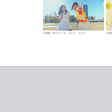
片頭曲「燦々デイズ」スピラ・スピカ
片頭