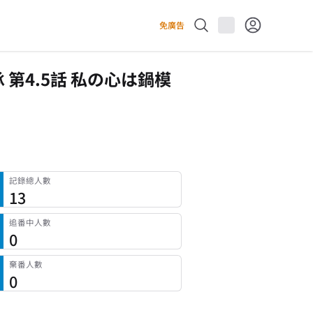
免廣告
承 第4.5話 私の心は鍋模
記錄總人數
13
追番中人數
0
棄番人數
0