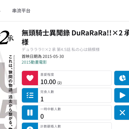
料
串流平台
無頭騎士異聞錄 DuRaRaRa!!×2 
様
デュラララ!!×2 承 第4.5話 私の心は鍋模様
首映日期為 2015-05-30
2015
動畫電影
喜愛程度
記錄總人數
完食人數
追番中人數
一時中斷人數
棄番人數
計劃觀看人數
喜愛程度
10.00
(
2
)
完食人數
1
一時中斷人數
0
計劃觀看人數