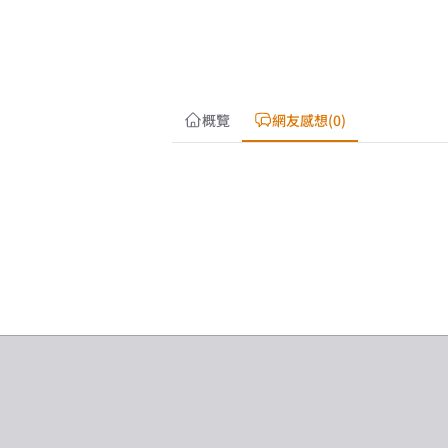
概覽
網友感想(0)
載入中…