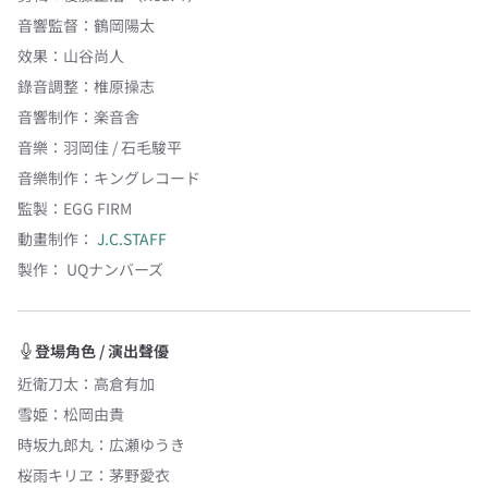
音響監督
：
鶴岡陽太
效果
：
山谷尚人
錄音調整
：
椎原操志
音響制作
：
楽音舎
音樂
：
羽岡佳 / 石毛駿平
音樂制作
：
キングレコード
監製
：
EGG FIRM
動畫制作：
J.C.STAFF
製作：
UQナンバーズ
登場角色 / 演出聲優
近衛刀太
：
高倉有加
雪姫
：
松岡由貴
時坂九郎丸
：
広瀬ゆうき
桜雨キリヱ
：
茅野愛衣