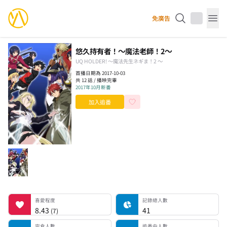
YourAnimes 你的動畫
免廣告
Op
悠久持有者！～魔法老師！2～
UQ HOLDER! 〜魔法先生ネギま！2 ～
首播日期為 2017-10-03
共 12 話 / 播映完畢
2017年10月新番
加入追番
喜愛程度
記錄總人數
完食人數
追番中人數
一時中斷人數
棄番人數
計劃觀看人數
喜愛程度
記錄總人數
8.43
41
(
7
)
完食人數
追番中人數