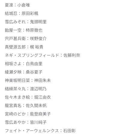
夏凜
：
小倉唯
結城忍
：
原田彩楓
雪広みぞれ
：
鬼頭明里
飴屋一空
：
柿原徹也
宍戸甚兵衛
：
咲野俊介
真壁源五郎
：
梶 裕貴
ネギ・スプリングフィールド
：
佐藤利奈
相坂さよ
：
白鳥由里
綾瀬夕映
：
桑谷夏子
神楽坂明日菜
：
神田朱未
絡繰茶々丸
：
渡辺明乃
佐々木まき絵
：
堀江由衣
龍宮真名
：
佐久間未帆
宮崎のどか
：
能登麻美子
雪広あやか
：
皆川純子
フェイト・アーウェルンクス
：
石田彰