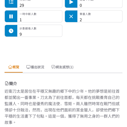
29
0
一時中斷人數
棄番人數
1
2
計劃觀看人數
9
概覽
播出狀況
網友感想(1)
簡介
近衛刀太是居住在平穩又無趣的鄉下中的少年。他的夢想是前往首
都並闖出一番事業。刀太為了前往首都，每天都在挑戰養育自己的
監護人、同時也是優秀的魔法使．雪姬。兩人雖然時常在戰鬥但感
情卻十分融洽，然而，出現在他們面前的賞金獵人，卻使他們鄉下
平穩的生活畫下了句點。這是一個，獲得了無用之身的一群人們的
故事。