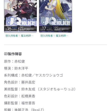
悠久持有者！ 魔法老師！2 「剎那永恆的初吻」
悠久持有者！ 魔法老師！2 「夏凜前輩不可告人的祕密♥」
製作陣容
原作
：
赤松健
導演
：
鈴木洋平
系列構成
：
赤松健／ヤスカワショウゴ
角色設計
：
藤井昌宏
美術監督
：
鈴木友成 （スタジオちゅーりっぷ）
色彩設計
：
舩橋美香
攝影監督
：
福世晋吾
剪輯
：
後藤正浩 （Real-T）