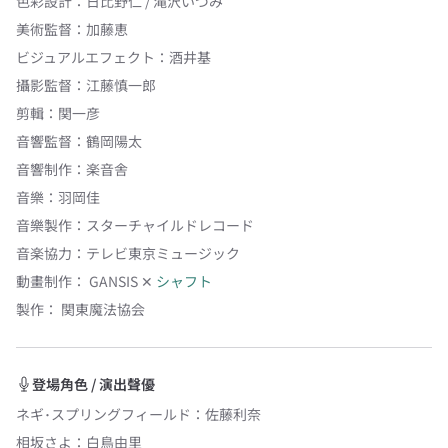
色彩設計
：
日比野仁 / 滝沢いづみ
美術監督
：
加藤恵
ビジュアルエフェクト
：
酒井基
攝影監督
：
江藤慎一郎
剪輯
：
関一彦
音響監督
：
鶴岡陽太
音響制作
：
楽音舎
音樂
：
羽岡佳
音樂製作
：
スターチャイルドレコード
音楽協力
：
テレビ東京ミュージック
動畫制作：
GANSIS
✕
シャフト
製作：
関東魔法協会
登場角色 / 演出聲優
ネギ･スプリングフィールド
：
佐藤利奈
相坂さよ
：
白鳥由里