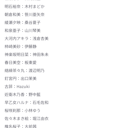
明石裕奈
：
木村まどか
朝倉和美
：
笹川亜矢奈
綾瀬夕映
：
桑谷夏子
和泉亜子
：
山川琴美
大河内アキラ
：
浅倉杏美
柿崎美砂
：
伊藤静
神楽坂明日菜
：
神田朱未
春日美空
：
板東愛
絡繰茶々丸
：
渡辺明乃
釘宮円
：
出口茉美
古菲
：
Hazuki
近衛木乃香
：
野中藍
早乙女ハルナ
：
石毛佐和
桜咲刹那
：
小林ゆう
佐々木まき絵
：
堀江由衣
椎名桜子
：
大前茜