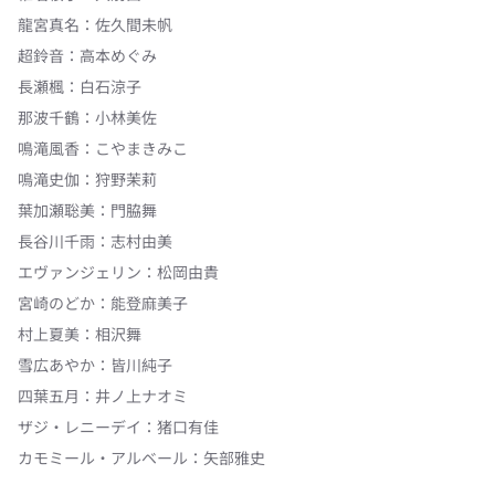
龍宮真名
：
佐久間未帆
超鈴音
：
高本めぐみ
長瀬楓
：
白石涼子
那波千鶴
：
小林美佐
鳴滝風香
：
こやまきみこ
鳴滝史伽
：
狩野茉莉
葉加瀬聡美
：
門脇舞
長谷川千雨
：
志村由美
エヴァンジェリン
：
松岡由貴
宮崎のどか
：
能登麻美子
村上夏美
：
相沢舞
雪広あやか
：
皆川純子
四葉五月
：
井ノ上ナオミ
ザジ・レニーデイ
：
猪口有佳
カモミール・アルベール
：
矢部雅史