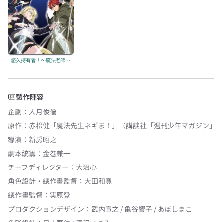
悠久持有者！～魔法老師！2～
製作陣容
企劃
：
大月俊倫
原作
：
赤松健「魔法先生ネギま！」（講談社「週刊少年マガジン」
導演
：
新房昭之
劇本統籌
：
金巻兼一
チーフディレクター
：
大沼心
角色設計・總作畫監督
：
大田和寛
總作畫監督
：
実原登
プロダクションデザイン
：
武内宣之 / 亀谷響子 / あぼしまこ