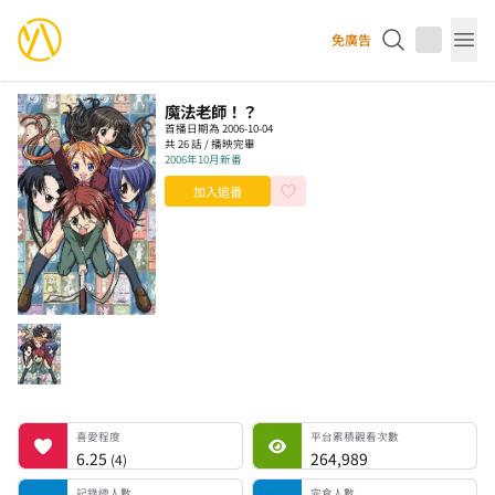
YourAnimes 你的動畫
免廣告
Op
魔法老師！？
首播日期為 2006-10-04
共 26 話 / 播映完畢
2006年10月新番
加入追番
喜愛程度
平台累積觀看次數
記錄總人數
完食人數
追番中人數
一時中斷人數
棄番人數
計劃觀看人數
喜愛程度
平台累積觀看次數
6.25
264,989
(
4
)
記錄總人數
完食人數