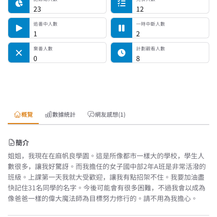
23
12
追番中人數
一時中斷人數
1
2
棄番人數
計劃觀看人數
0
8
概覽
數據統計
網友感想(1)
簡介
姐姐，我現在在麻帆良學園。這是所像都市一樣大的學校，學生人
數很多，讓我好驚訝。而我擔任的女子國中部2年A班是非常活潑的
班級。上課第一天我就大受歡迎，讓我有點招架不住。我要加油盡
快記住31名同學的名字。今後可能會有很多困難，不過我會以成為
像爸爸一樣的偉大魔法師為目標努力修行的。請不用為我擔心。