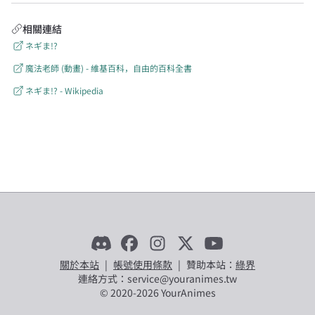
相關連結
ネギま!?
魔法老師 (動畫) - 維基百科，自由的百科全書
ネギま!? - Wikipedia
關於本站
|
帳號使用條款
|
贊助本站：
綠界
連絡方式：service@youranimes.tw
© 2020-
2026
YourAnimes