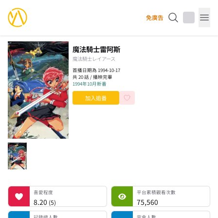
YourAnimes 你的動畫
免廣告
Op
魔法騎士雷阿斯
魔法騎士レイアース
首播日期為 1994-10-17
共 20 話 / 播映完畢
1994年10月新番
加入追番
喜愛程度
平台累積觀看次數
記錄總人數
完食人數
追番中人數
一時中斷人數
棄番人數
計劃觀看人數
喜愛程度
平台累積觀看次數
8.20
75,560
(
5
)
記錄總人數
完食人數