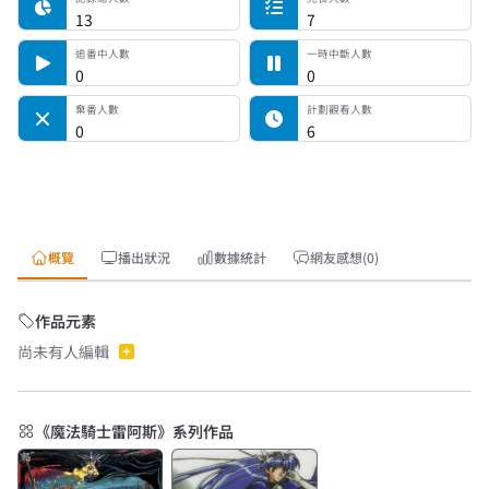
13
7
追番中人數
一時中斷人數
0
0
棄番人數
計劃觀看人數
0
6
概覽
播出狀況
數據統計
網友感想(0)
作品元素
尚未有人編輯
《魔法騎士雷阿斯》系列作品