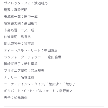
ヴィレッタ・ヌゥ
：
渡辺明乃
扇要
：
真殿光昭
玉城真一郎
：
田中一成
藤堂鏡志朗
：
高田裕司
卜部巧雪
：
二又一成
仙波峻河
：
島香裕
朝比奈昇吾
：
私市淳
ディートハルト・リート
：
中田譲治
ラクシャータ・チャウラー
：
倉田雅世
篠崎咲世子
：
新井里美
ブリタニア皇帝
：
若本規夫
ナナリー
：
名塚佳織
ニーナ・アインシュタイン/千葉凪沙
：
千葉紗子
ギルバート・G・P・ギルフォード
：
幸野善之
天子
：
松元環季