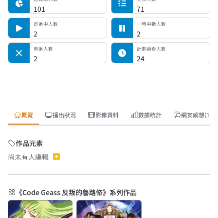
101
71
追番中人數
一時中斷人數
2
2
棄番人數
計劃觀看人數
2
24
概覽
播出狀況
影像資料
數據統計
網友感想(1)
作品元素
尚未有人編輯
《Code Geass 反叛的魯路修》系列作品