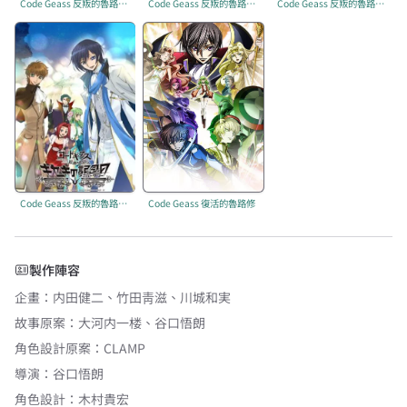
Code Geass 反叛的魯路修 R2 Illust Drama
Code Geass 反叛的魯路修 R2 SPECIAL EDITION ‘ZERO REQUIEM’
Code Geass 反叛的魯路修 奇跡的生日
Code Geass 反叛的魯路修 キセキのアニバーサリー
Code Geass 復活的魯路修
製作陣容
企畫
：
内田健二
、
竹田靑滋
、
川城和実
故事原案
：
大河内一楼
、
谷口悟朗
角色設計原案
：
CLAMP
導演
：
谷口悟朗
角色設計
：
木村貴宏