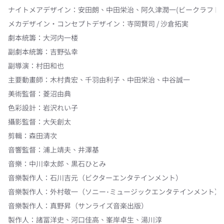
ナイトメアデザイン
：
安田朗
、
中田栄治
、
阿久津潤一(ビークラフト)
メカデザイン・コンセプトデザイン
：
寺岡賢司 / 沙倉拓実
劇本統籌
：
大河内一楼
副劇本統籌
：
吉野弘幸
副導演
：
村田和也
主要動畫師
：
木村貴宏
、
千羽由利子
、
中田栄治
、
中谷誠一
美術監督
：
菱沼由典
色彩設計
：
岩沢れい子
攝影監督
：
大矢創太
剪輯
：
森田清次
音響監督
：
浦上靖夫
、
井澤基
音樂
：
中川幸太郎
、
黒石ひとみ
音樂製作人
：
石川吉元（ビクターエンタテインメント）
音樂製作人
：
外村敬一（ソニー･ミュージックエンタテインメント）
音樂製作人
：
真野昇（サンライズ音楽出版）
製作人
：
諸冨洋史
、
河口佳高
、
峯岸卓生
、
湯川淳