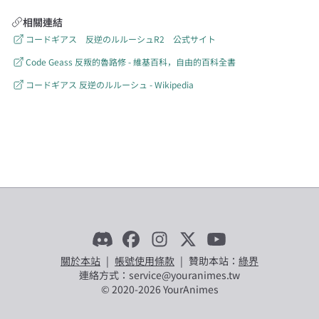
相關連結
コードギアス 反逆のルルーシュR2 公式サイト
Code Geass 反叛的魯路修 - 維基百科，自由的百科全書
コードギアス 反逆のルルーシュ - Wikipedia
關於本站
|
帳號使用條款
|
贊助本站：
綠界
連絡方式：service@youranimes.tw
© 2020-
2026
YourAnimes