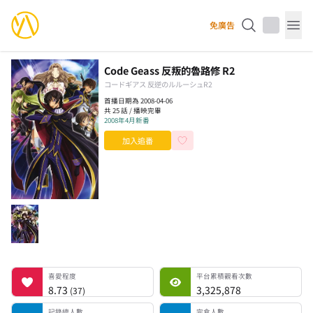
YourAnimes 你的動畫
免廣告
Op
Code Geass 反叛的魯路修 R2
コードギアス 反逆のルルーシュR2
首播日期為 2008-04-06
共 25 話 / 播映完畢
2008年4月新番
加入追番
喜愛程度
平台累積觀看次數
記錄總人數
完食人數
追番中人數
一時中斷人數
棄番人數
計劃觀看人數
喜愛程度
平台累積觀看次數
8.73
3,325,878
(
37
)
記錄總人數
完食人數