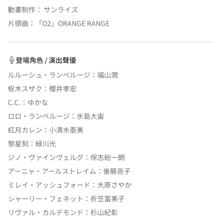
動畫制作：
サンライズ
片頭曲
：
「O2」
ORANGE RANGE
登場角色 / 演出聲優
ルルーシュ・ランペルージ
：
福山潤
枢木スザク
：
櫻井孝宏
C.C.
：
ゆかな
ロロ・ランペルージ
：
水島大宙
紅月カレン
：
小清水亜美
黎星刻
：
緑川光
ジノ・ヴァインヴェルグ
：
保志総一朗
アーニャ・アールストレイム
：
後藤邑子
ミレイ・アッシュフォード
：
大原さやか
シャーリー・フェネット
：
折笠富美子
リヴァル・カルデモンド
：
杉山紀彰