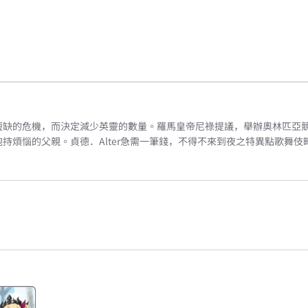
短缺的危機，而決定減少英靈的數量。羅馬皇帝尼祿提議，舉辦奧林匹亞
持煩惱的父親。貞德．Alter急需一筆錢，不得不來到夜之特異點歌舞