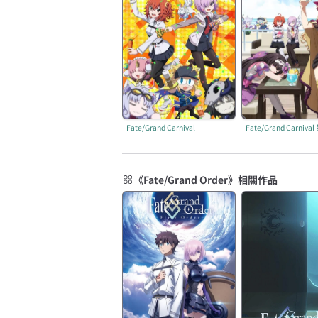
Fate/Grand Carnival
Fate/Grand Carniva
《Fate/Grand Order》相關作品