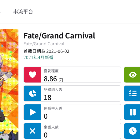
料
串流平台
Fate/Grand Carnival
Fate/Grand Carnival
首播日期為 2021-06-02
2021年4月新番
喜愛程度
平台累積觀看次數
記錄總人數
完食人數
追番中人數
一時中斷人數
棄番人數
計劃觀看人數
喜愛程度
8.86
(
7
)
記錄總人數
18
追番中人數
0
棄番人數
0