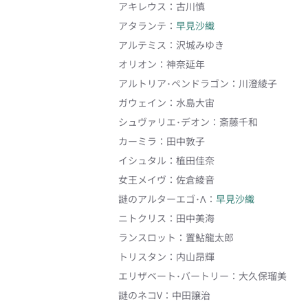
アキレウス
：
古川慎
アタランテ
：
早見沙織
アルテミス
：
沢城みゆき
オリオン
：
神奈延年
アルトリア･ペンドラゴン
：
川澄綾子
ガウェイン
：
水島大宙
シュヴァリエ･デオン
：
斎藤千和
カーミラ
：
田中敦子
イシュタル
：
植田佳奈
女王メイヴ
：
佐倉綾音
謎のアルターエゴ･Λ
：
早見沙織
ニトクリス
：
田中美海
ランスロット
：
置鮎龍太郎
トリスタン
：
内山昂輝
エリザベート･バートリー
：
大久保瑠美
謎のネコV
：
中田譲治