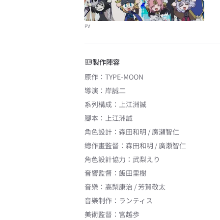
PV
製作陣容
原作
：
TYPE-MOON
導演
：
岸誠二
系列構成
：
上江洲誠
腳本
：
上江洲誠
角色設計
：
森田和明 / 廣瀬智仁
總作畫監督
：
森田和明 / 廣瀬智仁
角色設計協力
：
武梨えり
音響監督
：
飯田里樹
音樂
：
高梨康治 / 芳賀敬太
音樂制作
：
ランティス
美術監督
：
宮越歩