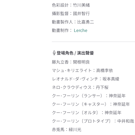
色彩設計
：
竹川美緒
攝影監督
：
國井智行
動畫製作人
：
比嘉勇二
動畫制作：
Lerche
登場角色 / 演出聲優
藤丸立香
：
関根明良
マシュ･キリエライト
：
高橋李依
レオナルド･ダ･ヴィンチ
：
坂本真綾
ネロ･クラウディウス
：
丹下桜
クー･フーリン（ランサー）
：
神奈延年
クー･フーリン（キャスター）
：
神奈延年
クー･フーリン〔オルタ〕
：
神奈延年
クー･フーリン〔プロトタイプ〕
：
中井和哉
赤兎馬
：
緑川光