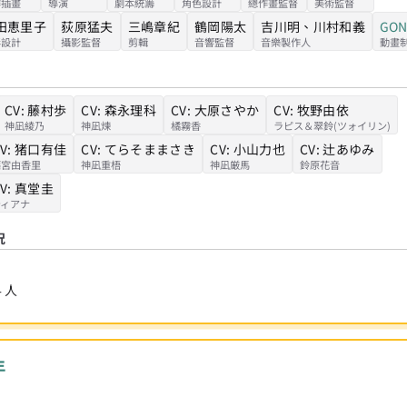
作插畫
導演
劇本統籌
角色設計
總作畫監督
美術監督
田恵里子
荻原猛夫
三嶋章紀
鶴岡陽太
吉川明
、
川村和義
GON
彩設計
攝影監督
剪輯
音響監督
音樂製作人
動畫
CV:
藤村歩
CV:
森永理科
CV:
大原さやか
CV:
牧野由依
神凪綾乃
神凪煉
橘霧香
ラピス＆翠鈴(ツォイリン)
V:
猪口有佳
CV:
てらそままさき
CV:
小山力也
CV:
辻あゆみ
篠宮由香里
神凪重梧
神凪厳馬
鈴原花音
V:
真堂圭
ティアナ
況
4
人
年