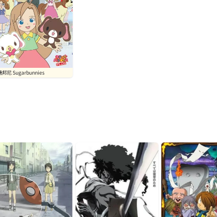
邦尼 Sugarbunnies