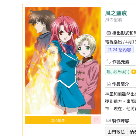
風之聖痕
風の聖痕
播出形式和
電視播出 / 4月1
共
24
話內容
作品元素
輕小說改編(1)
作品簡介
神凪和麻雖然出
逐到遠方。事隔
神。現在，他將
加入追番
製作陣容
山門敬弘
納