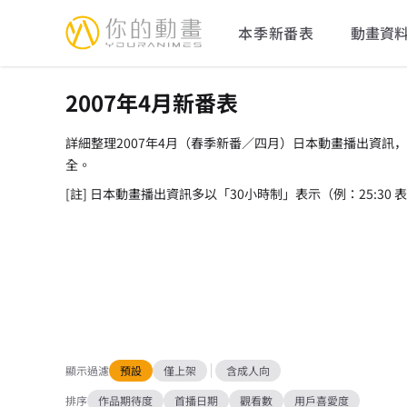
YourAnimes 你的動畫
本季新番表
動畫資
2007年4月新番表
詳細整理2007年4月（春季新番／四月）日本動畫播出資訊
全。
[註] 日本動畫播出資訊多以「30小時制」表示（例：25:30
顯示過濾
預設
僅上架
含成人向
排序
作品期待度
首播日期
觀看數
用戶喜愛度