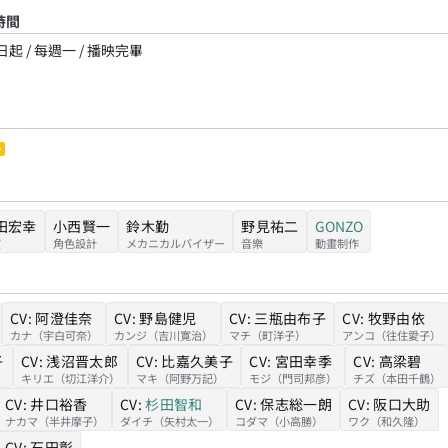
時間
日起 / 每週一 / 播映完畢
田宏幸
小西賢一
鈴木勤
野見祐二
GONZO
演
角色設計
メカニカルバイザー
音樂
動畫制作
CV:
阿澄佳奈
CV:
野島健児
CV:
三瓶由布子
CV:
牧野由依
カナ（宇白可奈）
カンジ（吉川寛治）
マチ（町洋子）
アンコ（往住愛子）
子
CV:
浅沼晋太郎
CV:
比嘉久美子
CV:
宮田幸季
CV:
高梁碧
）
キリエ（切江洋介）
マキ（阿野万記）
モジ（門司邦彦）
チズ（本田千鶴）
CV:
井口裕香
CV:
杉田智和
CV:
保志総一朗
CV:
阪口大助
ナカマ（半井摩子）
ダイチ（矢村太一）
コダマ（小高勝）
ワク（和久隆）
CV:
石田彰