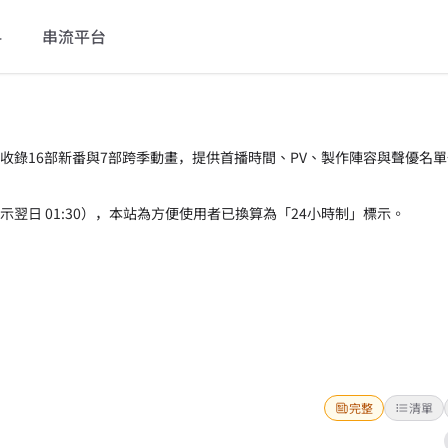
料
串流平台
，收錄16部新番與7部跨季動畫，提供首播時間、PV、製作陣容與聲優名
 表示翌日 01:30），本站為方便使用者已換算為「24小時制」標示。
完整
清單