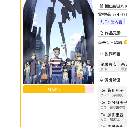
播出形式和
電視播出 / 4月9
共
24
話內容
作品元素
尚未有人編輯
製作陣容
鬼頭莫宏
森
原作
導
演出聲優
加入追番
CV:
皆川純子
ウシロ（宇白順）
CV:
能登麻美
コモ（古茂田孝美
CV:
藤田圭宣
カコ（加古功）
CV:
東地宏樹