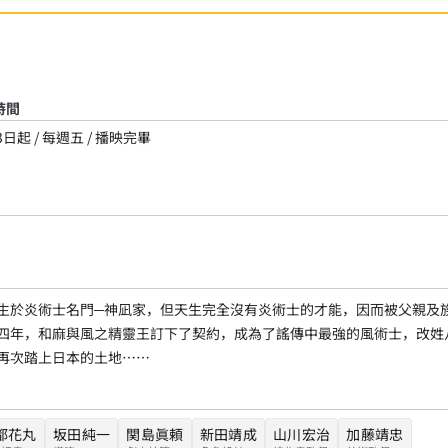
時間
3日起 / 每週五 / 播映完畢
生於炎術士名門─神凪家，但天生完全沒有炎術士的才能，因而被父親及
四年，和麻與風之精靈王訂下了契約，成為了謠傳中最強的風術士，改姓
再次踏上日本的土地……
都花丸
坂田純一
関島眞頼
新田靖成
山川宏治
加藤靖忠