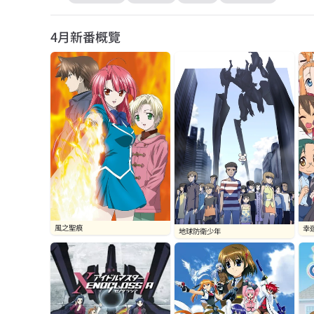
4月
新番概覽
風之聖痕
幸
地球防衛少年