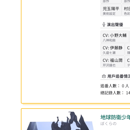
原作
原
児玉陽平
村
美術設定
色
演出聲優
CV:
小野大輔
八神和麻
CV:
伊藤静
C
久遠七瀬
CV:
福山潤
C
芹沢達也
用戶追番情
追番人數：
0
人
總記錄人數：
1
地球防衛少
ぼくらの