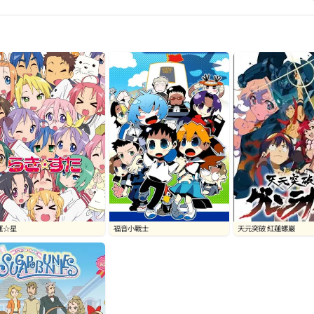
運☆星
福音小戰士
天元突破 紅蓮螺巖