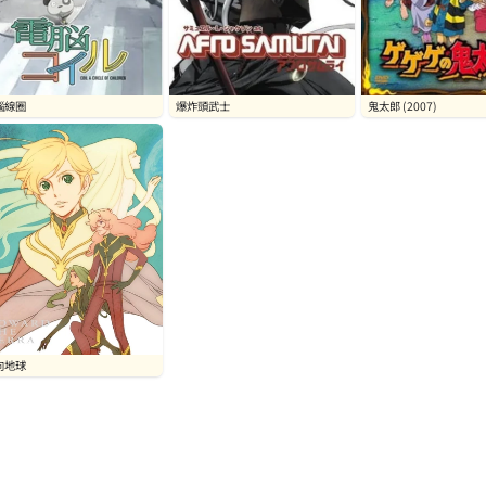
腦線圈
爆炸頭武士
鬼太郎 (2007)
向地球