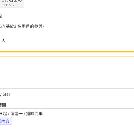
コエムシ
況
67
(基於
3
名用戶的參與)
2
人
 Star
時間
日起 / 每週一 / 播映完畢
話內容