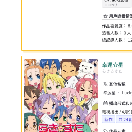
ココペリ
用戶追番情
作品喜愛度：
8.
追番人數：
0
人
總記錄人數：
1
幸運☆星
らき☆すた
其他名稱
幸运星
Lucky
播出形式和
電視播出 / 4月9
新作
共
24
作品元素