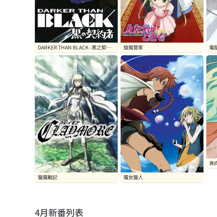
DARKER THAN BLACK -黑之契約
旋風管家
電
者-
奔
獵魔戰記
魔女獵人
4月
新番列表