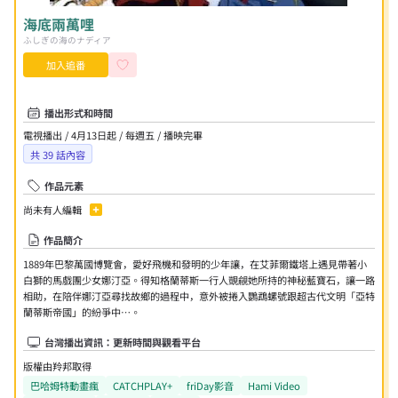
海底兩萬哩
ふしぎの海のナディア
加入追番
播出形式和時間
電視播出 / 4月13日起 / 每週五 / 播映完畢
共
39
話內容
作品元素
尚未有人編輯
作品簡介
1889年巴黎萬國博覽會，愛好飛機和發明的少年讓，在艾菲爾鐵塔上遇見帶著小
白獅的馬戲團少女娜汀亞。得知格蘭蒂斯一行人覬覦她所持的神秘藍寶石，讓一路
相助，在陪伴娜汀亞尋找故鄉的過程中，意外被捲入鸚鵡螺號跟超古代文明「亞特
蘭蒂斯帝國」的紛爭中…。
台灣播出資訊：更新時間與觀看平台
版權由羚邦取得
巴哈姆特動畫瘋
CATCHPLAY+
friDay影音
Hami Video