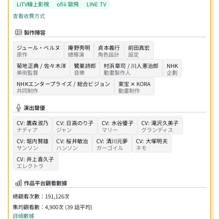
LiTV線上影視
ofiii 歐飛
LINE TV
查看收費方式
製作陣容
ジュール・ベルヌ
庵野秀明
貞本義行
前田真宏
原作
總導演
角色設計
設定
菊地正典 / 佐々木洋
鷺巣詩郎
村浜章司 / 川人憲治郎
NHK
美術監督
音樂
動畫製作人
企劃
NHKエンタープライズ / 総合ビジョン
東宝
✕
KORA
共同制作
動畫制作
演出聲優
CV:
鷹森淑乃
CV:
日高のり子
CV:
水谷優子
CV:
滝沢久美子
ナディア
ジャン
マリー
グランディス
CV:
堀内賢雄
CV:
桜井敏治
CV:
清川元夢
CV:
大塚明夫
サンソン
ハンソン
ガーゴイル
ネモ
CV:
井上喜久子
エレクトラ
作品平台觀看數據
總觀看次數：
191,126
次
集均觀看數：
4,900次 (39 話平均)
詳細數據