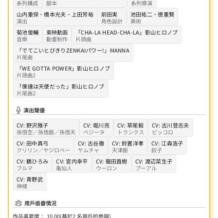
系列構成
腳本
系列導演
山内重保
、
橋本光夫
、
上田芳裕
前田実
池田祐二
、
徳重賢
演出
角色設計
美術
菊池俊輔
東映動画
「CHA-LA HEAD-CHA-LA」
影山ヒロノブ
音樂
動畫制作
片頭曲
「でてこいとびきりZENKAIパワー!」
MANNA
片尾曲
「WE GOTTA POWER」
影山ヒロノブ
片頭曲2
「僕達は天使だった」
影山ヒロノブ
片尾曲2
演出聲優
CV:
野沢雅子
CV:
堀川亮
CV:
草尾毅
CV:
古川登志夫
孫悟空／孫悟飯／孫悟天
ベジータ
トランクス
ピッコロ
CV:
田中真弓
CV:
古谷徹
CV:
鈴置洋孝
CV:
江森浩子
クリリン／ヤジロベー
ヤムチャ
天津飯
餃子
CV:
鶴ひろみ
CV:
宮内幸平
CV:
龍田直樹
CV:
渡辺菜生子
ブルマ
亀仙人
ウーロン
プーアル
CV:
青野武
神様
用戶追番情況
作品喜愛度：
10.00
(基於
2
名用戶的參與)