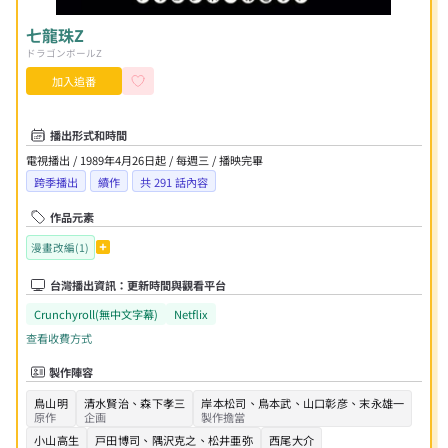
七龍珠Z
ドラゴンボールZ
加入追番
播出形式和時間
電視播出 / 1989年4月26日起 / 每週三 / 播映完畢
跨季播出
續作
共
291
話內容
作品元素
漫畫改編(1)
台灣播出資訊：更新時間與觀看平台
Crunchyroll
(無中文字幕)
Netflix
查看收費方式
製作陣容
鳥山明
清水賢治
、
森下孝三
岸本松司
、
鳥本武
、
山口彰彦
、
末永雄一
原作
企画
製作擔當
小山高生
戸田博司
、
隅沢克之
、
松井亜弥
西尾大介