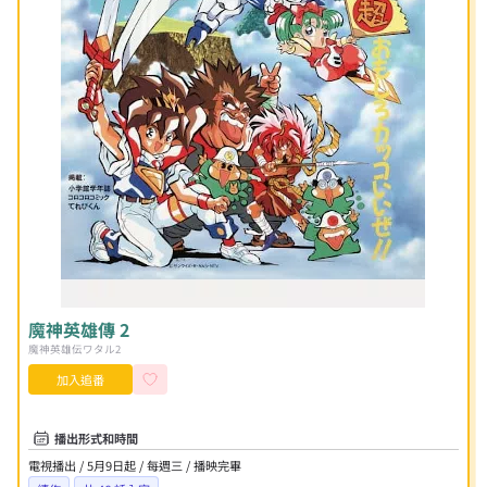
魔神英雄傳 2
魔神英雄伝ワタル2
加入追番
播出形式和時間
電視播出 / 5月9日起 / 每週三 / 播映完畢