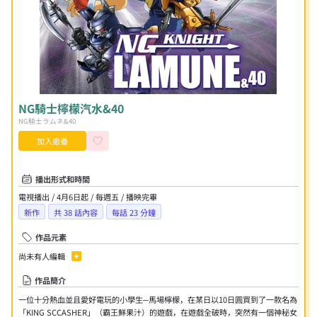
NG騎士檸檬汽水&40
NG騎士ラムネ&40
加入追番
播出形式和時間
電視播出 / 4月6日起 / 每週五 / 播映完畢
新作
共
38
話內容
每話 23 分鐘
作品元素
尚未有人編輯
作品簡介
一位十分熱血並且愛好電玩的小學生─馬場檸檬，在某日以10日圓買到了一款名為
「KING SCCASHER」（霸王鮮果汁）的遊戲，在遊戲全破時，突然有一個神秘女