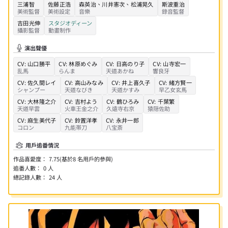
三浦智
佐藤正浩
森英治
、
川井憲次
、
松浦晃久
斯波重治
美術監督
美術設定
音樂
錄音監督
吉田光伸
スタジオディーン
攝影監督
動畫制作
演出聲優
CV:
山口勝平
CV:
林原めぐみ
CV:
日高のり子
CV:
山寺宏一
乱馬
らんま
天道あかね
響良牙
CV:
佐久間レイ
CV:
高山みなみ
CV:
井上喜久子
CV:
緒方賢一
シャンプー
天道なびき
天道かすみ
早乙女玄馬
CV:
大林隆之介
CV:
吉村よう
CV:
鶴ひろみ
CV:
千葉繁
天道早雲
火車王金之介
久遠寺右京
猿隠佐助
CV:
麻生美代子
CV:
鈴置洋孝
CV:
永井一郎
コロン
九能帯刀
八宝斎
用戶追番情況
作品喜愛度：
7.75
(基於
8
名用戶的參與)
追番人數：
0
人
總記錄人數：
24
人