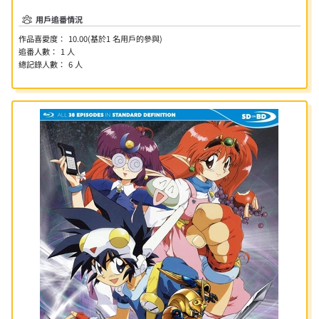
用戶追番情況
作品喜愛度：
10.00
(基於
1
名用戶的參與)
追番人數：
1
人
總記錄人數：
6
人