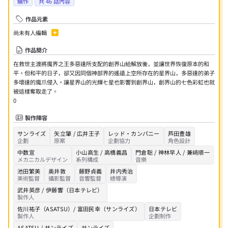
續作
共
46
話內容
作品元素
尚未有人編輯
作品簡介
在救世主渡將魔界之王多惡達所支配的創界山給解放後，並讓世界恢復原本的和
平。但和平的日子，卻又因同個神部界的遙遠上空所存在的星界山，多惡達的弟子
多壞達的魔爪侵入。讓星界山的光輝七星也影響到創界山，創界山的七色彩虹也就
被這樣奪取走了。
0
製作陣容
サンライズ
矢立肇 / 広井王子
レッド・カンパニー
芦田豊雄
企劃
原案
企劃協力
角色設計
中数宣
小山高生 / 高橋義昌
門倉聡 / 神林早人 / 兼崎順一
メカニカルデザイン
系列構成
音樂
池田繁美
奥井敦
藤野貞義
井内秀治
美術監督
攝影監督
音響監督
總導演
武井英彦 / 伊藤響（日本テレビ）
製作人
佐川祐子（ASATSU）/ 富田民幸（サンライズ）
日本テレビ
製作人
企劃制作
ASATSU / サンライズ
サンライズ