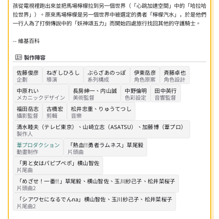
孩從電視裡跑出來並把馬場檸檬拉到另一個世界（「心跳加速空間」中的「哈拉哈
拉世界」）。原來馬場檸檬是另一個世界中被選定的勇者「檸檬汽水」，於是他們
一行人為了打倒傳說中的「妖神頌五力」而開始四處旅行找回其他的守護騎士。
-- 維基百科
製作陣容
佐藤俊彦
ねぎしひろし
ぶらざあのっぽ
伊東岳彦
斉藤卓也
企劃
導演
系列構成
角色原案
角色設計
中原れい
長房紳一
、
内山誠
中野倫明
田中英行
メカニックデザイン
美術監督
色彩設定
音響監督
福田岳志
古橋宏
松井忠重
、
りゅうてつし
攝影監督
剪輯
音樂
清水睦夫（テレビ東京）
、
山崎立志（ASATSU）
、
加藤博（葦プロ）
製作人
葦プロダクション
「熱血!!勇者ラムネス」
草尾毅
動畫制作
片頭曲
「男と女はパピプペポ」
横山智佐
片尾曲
「めざせ！一番!!」
草尾毅
、
横山智佐
、
玉川紗己子
、
松井菜桜子
片頭曲2
「シアワセになるでんna」
横山智佐
、
玉川紗己子
、
松井菜桜子
片尾曲2