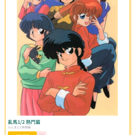
亂馬1/2 熱鬥篇
らんま1/2 熱闘編