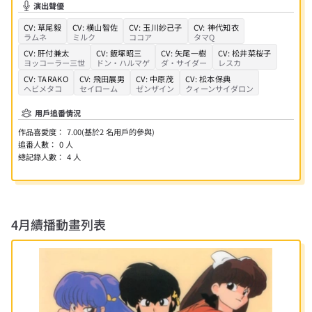
演出聲優
CV:
草尾毅
CV:
横山智佐
CV:
玉川紗己子
CV:
神代知衣
ラムネ
ミルク
ココア
タマQ
CV:
肝付兼太
CV:
飯塚昭三
CV:
矢尾一樹
CV:
松井菜桜子
ヨッコーラー三世
ドン・ハルマゲ
ダ・サイダー
レスカ
CV:
TARAKO
CV:
飛田展男
CV:
中原茂
CV:
松本保典
ヘビメタコ
セイローム
ゼンザイン
クィーンサイダロン
用戶追番情況
作品喜愛度：
7.00
(基於
2
名用戶的參與)
追番人數：
0
人
總記錄人數：
4
人
4月
續播動畫列表