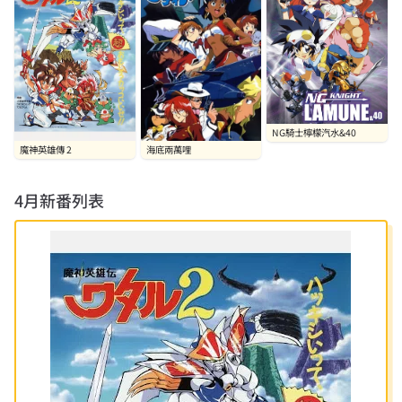
NG騎士檸檬汽水&40
魔神英雄傳 2
海底兩萬哩
4月
新番列表