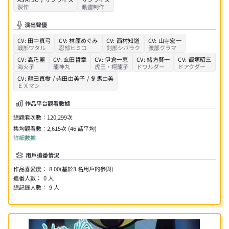
製作
動畫制作
演出聲優
CV:
田中真弓
CV:
林原めぐみ
CV:
西村知道
CV:
山寺宏一
戦部ワタル
忍部ヒミコ
剣部シバラク
渡部クラマ
CV:
高乃麗
CV:
玄田哲章
CV:
伊倉一恵
CV:
緒方賢一
CV:
飯塚昭三
海火子
龍神丸
虎王・翔龍子
ドワルダー
ドアクダー
CV:
龍田直樹 / 柴田由美子 / 冬馬由美
ＥＸマン
作品平台觀看數據
總觀看次數：
120,299
次
集均觀看數：
2,615次 (46 話平均)
詳細數據
用戶追番情況
作品喜愛度：
8.00
(基於
3
名用戶的參與)
追番人數：
0
人
總記錄人數：
9
人