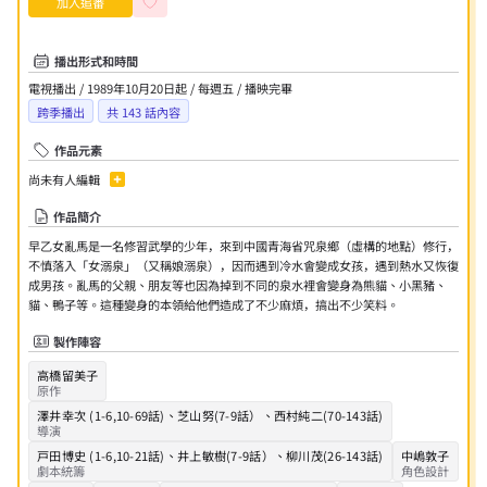
加入追番
播出形式和時間
電視播出 / 1989年10月20日起 / 每週五 / 播映完畢
跨季播出
共
143
話內容
作品元素
尚未有人編輯
作品簡介
早乙女亂馬是一名修習武學的少年，來到中國青海省咒泉鄉（虛構的地點）修行，
不慎落入「女溺泉」（又稱娘溺泉），因而遇到冷水會變成女孩，遇到熱水又恢復
成男孩。亂馬的父親、朋友等也因為掉到不同的泉水裡會變身為熊貓、小黑豬、
貓、鴨子等。這種變身的本領給他們造成了不少麻煩，搞出不少笑料。
製作陣容
高橋留美子
原作
澤井幸次 (1-6,10-69話)
、
芝山努(7-9話）
、
西村純二(70-143話)
導演
戸田博史 (1-6,10-21話)
、
井上敏樹(7-9話）
、
柳川茂(26-143話)
中嶋敦子
劇本統籌
角色設計