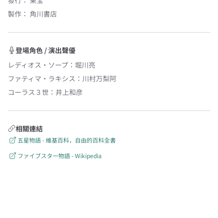
發行：
東宝
製作：
角川書店
登場角色 / 演出聲優
レディオス・ソープ
：
堀川亮
ファティマ・ラキシス
：
川村万梨阿
コーラス３世
：
井上和彦
相關連結
五星物語 - 維基百科，自由的百科全書
ファイブスター物語 - Wikipedia