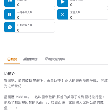
0
0
一時中斷人數
棄番人數
0
0
計劃觀看人數
0
概覽
數據統計
網友感想(0)
簡介
響徹吧，愛的鼓動 覺醒吧，黃金巨神！ 兩人的邂逅喚來爭戰， 開啟
光之新世紀……
星團曆 2988 年，一名叫雷帝歐斯‧蘇普的美男子來到亞特拉行星。
他為了救出被囚禁的 Fatima．拉克西絲，試圖闖入尤巴公爵的城
堡……。