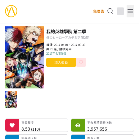
YourAnimes 你的動畫
免廣告
Op
我的英雄學院 第二季
僕のヒーローアカデミア 第2期
首播: 2017-04-01 ~ 2017-09-30
共 25 話 / 播映完畢
2017年4月新番
加入追番
喜愛程度
平台累積觀看次數
記錄總人數
完食人數
追番中人數
一時中斷人數
棄番人數
計劃觀看人數
喜愛程度
平台累積觀看次數
8.50
3,957,656
(
110
)
記錄總人數
完食人數