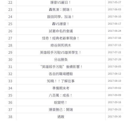
22
爆豪VS麗日！
2017-05-27
23
轟焦凍：開端！
2017-06-03
24
飯田同學，加油！
2017-06-10
25
轟VS爆豪！
2017-06-17
26
試著命名的會議
2017-06-24
27
怪奇！經典老爺車現身！
2017-07-08
28
綠谷與死柄木
2017-07-15
29
英雄殺手污點VS雄英學生！
2017-07-22
30
分出勝負
2017-07-29
31
“英雄殺手污點”後續影響！
2017-08-05
32
各自的職場體驗
2017-08-12
33
知曉！！了解往事
2017-08-19
34
準備期末考
2017-09-02
35
八百萬：成長！
2017-09-09
36
蛻變吧！
2017-09-16
37
爆豪勝己：開端
2017-09-23
38
遇敵
2017-09-30