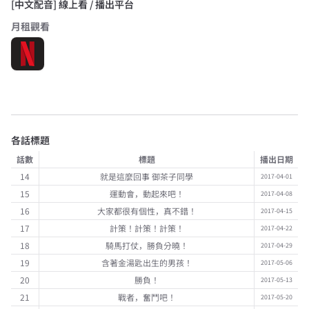
[中文配音] 線上看 / 播出平台
月租觀看
各話標題
話數
標題
播出日期
14
就是這麼回事 御茶子同學
2017-04-01
15
運動會，動起來吧！
2017-04-08
16
大家都很有個性，真不錯！
2017-04-15
17
計策！計策！計策！
2017-04-22
18
騎馬打仗，勝負分曉！
2017-04-29
19
含著金湯匙出生的男孩！
2017-05-06
20
勝負！
2017-05-13
21
戰者，奮鬥吧！
2017-05-20