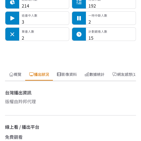
214
192
追番中人數
一時中斷人數
3
2
棄番人數
計劃觀看人數
2
15
概覽
播出狀況
影像資料
數據統計
網友感想(1)
台灣播出資訊
版權由
羚邦
代理
線上看 / 播出平台
免費觀看