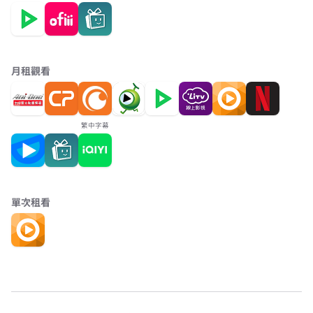
月租觀看
繁中字幕
單次租看