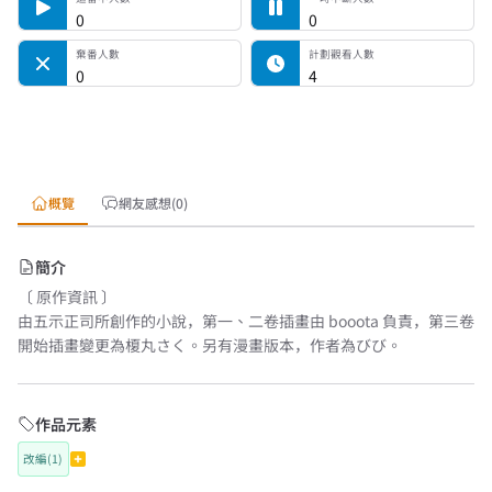
0
0
棄番人數
計劃觀看人數
0
4
概覽
網友感想(0)
簡介
〔 原作資訊 〕
由五示正司所創作的小說，第一、二卷插畫由 booota 負責，第三卷
開始插畫變更為榎丸さく。另有漫畫版本，作者為びび。
作品元素
改編(1)