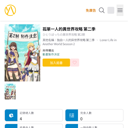
YourAnimes 你的動畫
免廣告
Op
孤單一人的異世界攻略 第二季
ひとりぼっちの異世界攻略 第2期
其他名稱：
独自一人的异世界攻略 第二季
Loner Life in
Another World Season 2
尚待播出
動畫製作決定
加入追番
記錄總人數
完食人數
追番中人數
一時中斷人數
棄番人數
計劃觀看人數
記錄總人數
完食人數
4
0
追番中人數
一時中斷人數