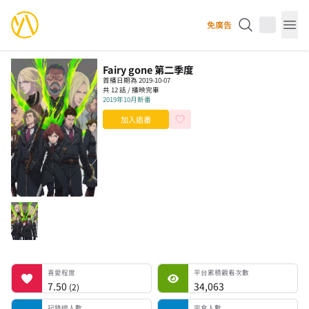
YourAnimes 你的動畫
免廣告
Op
Fairy gone 第二季度
首播日期為 2019-10-07
共 12 話 / 播映完畢
2019年10月新番
加入追番
喜愛程度
平台累積觀看次數
記錄總人數
完食人數
追番中人數
一時中斷人數
棄番人數
計劃觀看人數
喜愛程度
平台累積觀看次數
7.50
34,063
(
2
)
記錄總人數
完食人數