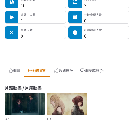
10
3
追番中人數
一時中斷人數
1
0
棄番人數
計劃觀看人數
0
6
概覽
影像資料
數據統計
網友感想(0)
片頭動畫 / 片尾動畫
OP
ED