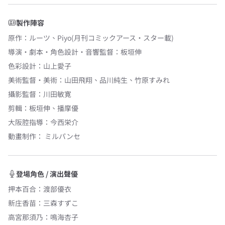
製作陣容
原作
：
ルーツ
、
Piyo(月刊コミックアース・スター載)
導演・劇本・角色設計・音響監督
：
板垣伸
色彩設計
：
山上愛子
美術監督・美術
：
山田飛翔
、
品川純生
、
竹原すみれ
攝影監督
：
川田敏寛
剪輯
：
板垣伸
、
播摩優
大阪腔指導
：
今西栄介
動畫制作：
ミルパンセ
登場角色 / 演出聲優
押本百合
：
渡部優衣
新庄香苗
：
三森すずこ
高宮那須乃
：
鳴海杏子