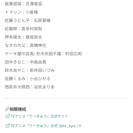
板東毬藻
：
花澤香菜
トマリン
：
小倉唯
近藤うどん子
：
石原夏織
近藤姉
：
喜多村英梨
押本陽太
：
逢坂良太
なすのの父
：
高橋伸也
ケーキ屋の店長/ 形木矢貂千雄
：
町田広和
田中きなこ
：
中島由貴
鈴木あやこ
：
新井田いづみ
佐藤くるみ
：
小出ひかる
西新井大師西
：
谷尻まりあ
相關連結
TVアニメ『てーきゅう』公式サイト
TVアニメ「てーきゅう」公式 (@te_kyu) / X