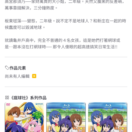
高宮那須乃──家財萬貫的大小姐，二年級。天然又腹黑的反差萌，
萬事靠錢解決，三分鐘熱度。
板東毬藻──變態，二年級。說不定不是地球人？和新庄在一起的時
候蠢度可以毀滅地球。
就讀龜井戶高中，完全不普通的４名女孩，這是她們打著網球或
是…跟本沒在打網球時── 那令人傻眼的超高速搞笑日常生活!!
作品元素
尚未有人編輯
《庭球社》系列作品