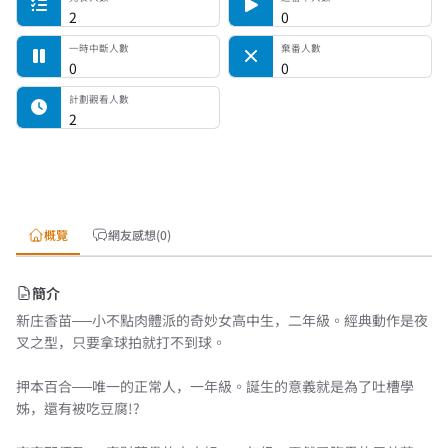
2
0
一時中斷人數
棄番人數
0
0
計劃觀看人數
2
概覽
網友感想(0)
簡介
新庄香苗──小不點肉體派的奇妙女高中生，二年級。經典動作是夜
叉之型，只要拿球拍就打不到球。
押本百合──唯一的正常人，一年級。誕生的意義就是為了吐槽學
姊，還有被吃豆腐!?