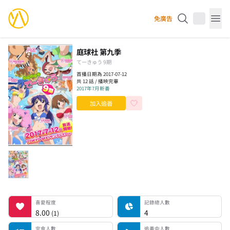
YourAnimes 你的動畫
免廣告
Op
庭球社 第九季
てーきゅう 9期
首播日期為 2017-07-12
共 12 話 / 播映完畢
2017年7月新番
加入追番
喜愛程度
記錄總人數
完食人數
追番中人數
一時中斷人數
棄番人數
計劃觀看人數
喜愛程度
記錄總人數
8.00
4
(
1
)
完食人數
追番中人數