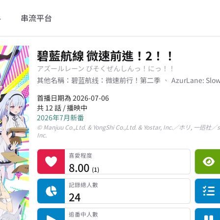
料
串流平台
碧藍航線 微速前進！2！！
アズールレーン びそくぜんしんっ！にっ！！
其他名稱：
碧蓝航线：微速前行！第二季
AzurLane: Slo
首播日期為 2026-07-06
共 12 話 / 播映中
2026年7月新番
© Manjuu Co.,Ltd. & YongShi Co.,Ltd. & Yostar, Inc.／ホリ, 一迅社／st
Inc.
喜愛程度
平台累積觀看次數
記錄總人數
完食人數
追番中人數
一時中斷人數
棄番人數
計劃觀看人數
喜愛程度
8.00
(
1
)
記錄總人數
24
追番中人數