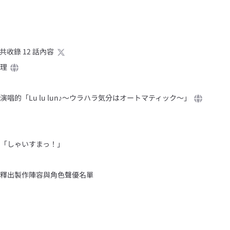
，共收錄 12 話內容
理
唱的「Lu lu lun♪〜ウラハラ気分はオートマティック〜」
「しゃいすまっ！」
釋出製作陣容與角色聲優名單