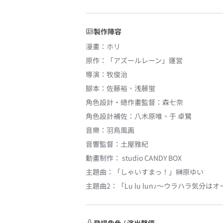
製作陣容
漫畫
：
ホリ
原作
：
「アズールレーン」運営
導演
：
牧俊治
腳本
：
佐藤裕
、
浅藤蛍
角色設計・總作畫監督
：
森七奈
角色設計補佐
：
八木原唯
、
于 卓鷺
音樂
：
羽鳥風画
音響監督
：
土屋雅紀
動畫制作：
studio CANDY BOX
主題曲
：
「しゃいすまっ！」
榊原ゆい
主題曲2
：
「Lu lu lun♪〜ウラハラ気分