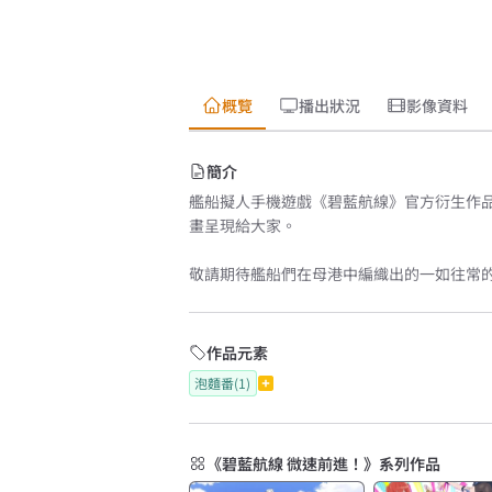
概覽
播出狀況
影像資料
簡介
艦船擬人手機遊戲《碧藍航線》官方衍生作
畫呈現給大家。
敬請期待艦船們在母港中編織出的一如往常
作品元素
泡麵番(1)
《碧藍航線 微速前進！》系列作品