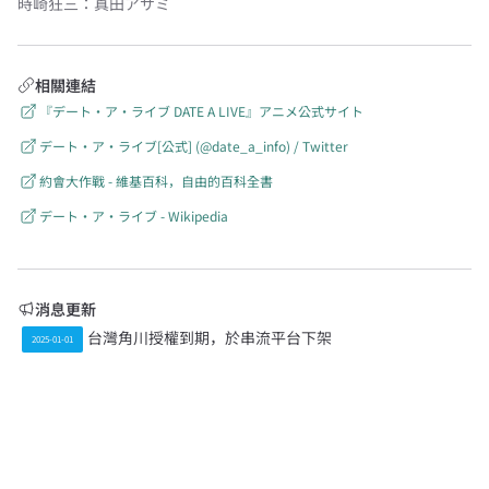
時崎狂三
：
真田アサミ
相關連結
『デート・ア・ライブ DATE A LIVE』アニメ公式サイト
デート・ア・ライブ[公式] (@date_a_info) / Twitter
約會大作戰 - 維基百科，自由的百科全書
デート・ア・ライブ - Wikipedia
消息更新
台灣角川授權到期，於串流平台下架
2025-01-01