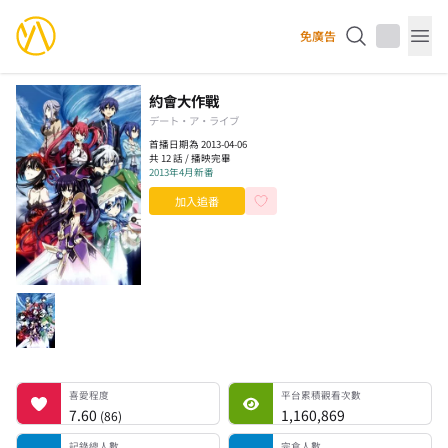
YourAnimes 你的動畫
免廣告
Op
約會大作戰
デート・ア・ライブ
首播日期為 2013-04-06
共 12 話 / 播映完畢
2013年4月新番
加入追番
喜愛程度
平台累積觀看次數
記錄總人數
完食人數
追番中人數
一時中斷人數
棄番人數
計劃觀看人數
喜愛程度
平台累積觀看次數
7.60
1,160,869
(
86
)
記錄總人數
完食人數