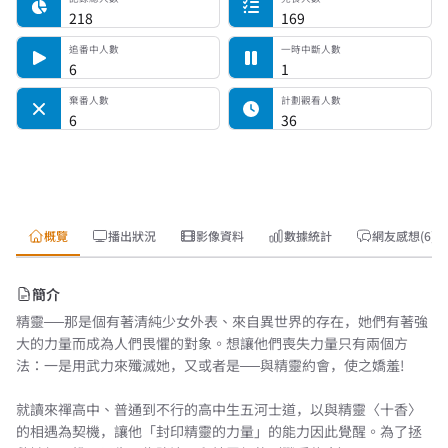
218
169
追番中人數
一時中斷人數
6
1
棄番人數
計劃觀看人數
6
36
概覽
播出狀況
影像資料
數據統計
網友感想(6)
簡介
精靈──那是個有著清純少女外表、來自異世界的存在，她們有著強
大的力量而成為人們畏懼的對象。想讓他們喪失力量只有兩個方
法：一是用武力來殲滅她，又或者是──與精靈約會，使之嬌羞!
就讀來禪高中、普通到不行的高中生五河士道，以與精靈〈十香〉
的相遇為契機，讓他「封印精靈的力量」的能力因此覺醒。為了拯