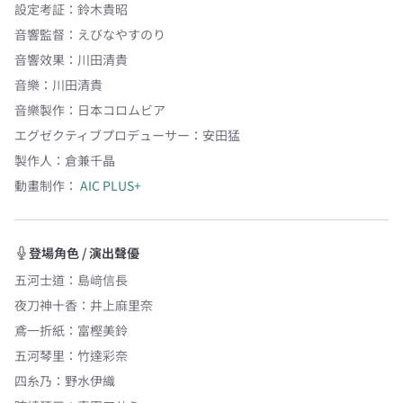
設定考証
：
鈴木貴昭
音響監督
：
えびなやすのり
音響效果
：
川田清貴
音樂
：
川田清貴
音樂製作
：
日本コロムビア
エグゼクティブプロデューサー
：
安田猛
製作人
：
倉兼千晶
動畫制作：
AIC PLUS+
登場角色 / 演出聲優
五河士道
：
島﨑信長
夜刀神十香
：
井上麻里奈
鳶一折紙
：
富樫美鈴
五河琴里
：
竹達彩奈
四糸乃
：
野水伊織