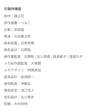
製作陣容
原作
：
橘公司
原作插畫
：
つなこ
企劃
：
安田猛
導演
：
元永慶太郎
劇本統籌
：
白根秀樹
角色設計
：
石野聡
總作畫監督
：
石野聡 / 古川英樹 / 森島範子 / 渡邉元子
メカ総作画監督
：
大塚健
メカデザイン
：
明貴美加
道具設計
：
岩畑剛一
美術監督
：
伊藤弘
美術設定
：
須江信人
色彩設計
：
古川篤史
剪輯
：
木村祥明