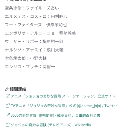
空条徐倫
：
ファイルーズあい
エルメェス・コステロ
：
田村睦心
フー・ファイターズ
：
伊瀬茉莉也
エンポリオ・アルニーニョ
：
種﨑敦美
ウェザー・リポー
：
梅原裕一郎
ナルシソ・アナスイ
：
浪川大輔
空条承太郎
：
小野大輔
エンリコ・プッチ
：
関智一
相關連結
アニメ「ジョジョの奇妙な冒険 ストーンオーシャン」公式サイト
TVアニメ『ジョジョの奇妙な冒険』公式 (@anime_jojo) / Twitter
JoJo的奇妙冒險 (電視動畫) - 維基百科，自由的百科全書
ジョジョの奇妙な冒険 (テレビアニメ) - Wikipedia