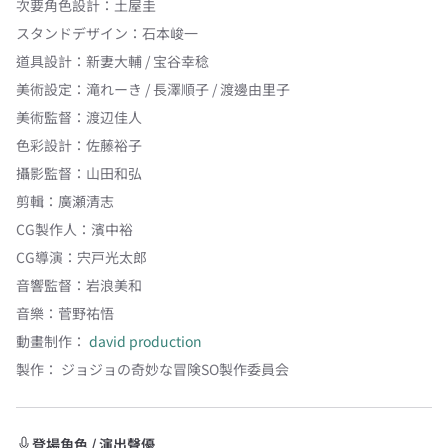
次要角色設計
：
土屋圭
スタンドデザイン
：
石本峻一
道具設計
：
新妻大輔 / 宝谷幸稔
美術設定
：
滝れーき / 長澤順子 / 渡邊由里子
美術監督
：
渡辺佳人
色彩設計
：
佐藤裕子
攝影監督
：
山田和弘
剪輯
：
廣瀬清志
CG製作人
：
濱中裕
CG導演
：
宍戸光太郎
音響監督
：
岩浪美和
音樂
：
菅野祐悟
動畫制作：
david production
製作：
ジョジョの奇妙な冒険SO製作委員会
登場角色 / 演出聲優