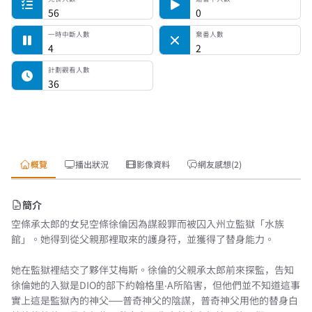
56
0
一時中斷人數
棄番人數
4
2
計劃觀看人數
36
概覽
播出狀況
影像資料
網友感想(2)
簡介
空條承太郎的女兒空條徐倫因為謀殺罪而被囚入州立監獄「水族
館」。她得到從父親那裡取來的護身符，並獲得了替身能力。
她在監獄裡結交了夥伴艾梅斯。徐倫的父親承太郎前來探監，告知
徐倫她的入獄是DIO的部下約翰格里‧A所陷害，但他們並不知道這事
實上這是監獄內的神父──普奇神父的陰謀，普奇神父用他的替身白