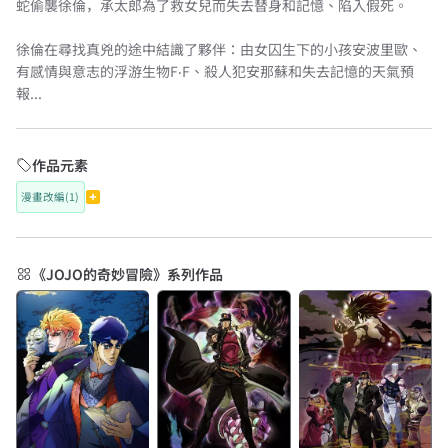
蛇偷襲徐倫，承太郎為了救女兒而失去替身和記憶、陷入假死。
徐倫在尋找真兇的途中結識了夥伴：由女囚生下的小孩安波里歐、
有感情與意志的浮游生物F‧F、殺人犯安那蘇和失去記憶的天氣預
報...
作品元素
漫畫改編(1)
《JOJO的奇妙冒險》系列作品