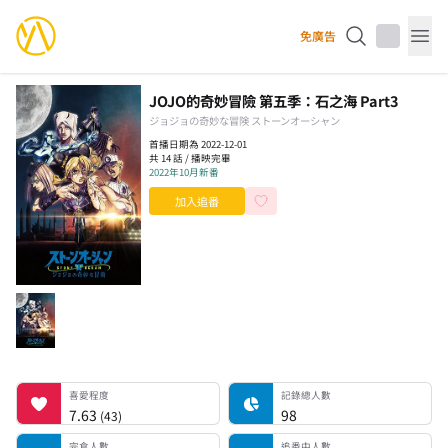
YourAnimes 你的動畫
免廣告
Op
JOJO的奇妙冒險 第五季：石之海 Part3
ジョジョの奇妙な冒険 ストーンオーシャン
首播日期為 2022-12-01
共 14 話 / 播映完畢
2022年10月新番
加入追番
喜愛程度
記錄總人數
完食人數
追番中人數
一時中斷人數
棄番人數
計劃觀看人數
喜愛程度
記錄總人數
7.63
98
(
43
)
完食人數
追番中人數